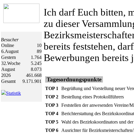
Ich darf Euch bitten, 
zu dieser Versammlung
Bezirksmeisterschafte
Besucher
bereits feststehen, dar
Online
10
6.August
89
Bewerbungen bereits j
Gestern
1.764
32.Woche
5.245
August
8.073
2026
461.668
Tagesordnungspunkte
Gesamt
9.171.901
TOP 1
Begrüßung und Vorstellung neuer Ver
Statistik
TOP 2
Bestellung eines Protokollführers
TOP 3
Feststellen der anwesenden Vereine/
TOP 4
Berichterstattung des Bezirkskoordin
TOP 5
Wahl des Bezirkskoordinators und der
TOP 6
Ausrichter für Bezirksmeisterschaften