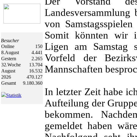
Der Vorstand 
Landesversammlung be
von Samstagsspielen 
Somit könnten wir 
Besucher
Ligen am Samstag s
Online
150
8.August
4.441
Vorfeld der Bezirk
Gestern
2.265
32.Woche
13.704
Mannschaften besproc
August
16.532
2026
470.127
Gesamt
9.180.360
In letzter Zeit habe 
Statistik
Aufteilung der Gruppe
bekommen. Nachdem
gemeldet haben wäre