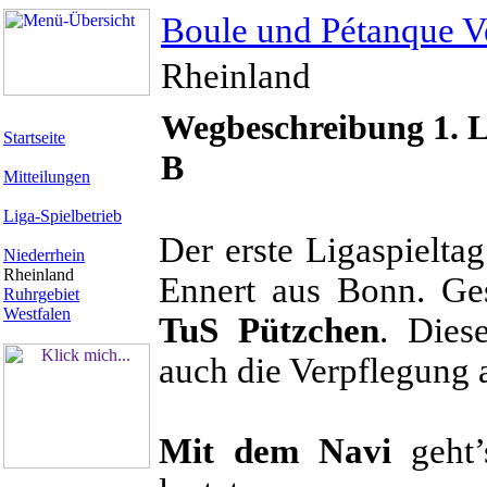
Boule und Pétanque V
Rheinland
Wegbeschreibung 1. L
Startseite
B
Mitteilungen
Liga-Spielbetrieb
Der erste Ligaspieltag
Niederrhein
Rheinland
Ennert aus Bonn. Ge
Ruhrgebiet
Westfalen
TuS Pützchen
. Dies
auch die Verpflegung a
Mit dem Navi
geht’