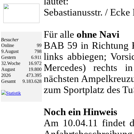
lautet:
Sebastianusstr. / Eck
Für alle
ohne Navi
Besucher
BAB 59 in Richtung K
Online
99
9.August
798
links abbiegen; Vorsi
Gestern
6.911
32.Woche
16.972
Mercedes) rechts in
August
19.800
2026
473.395
nächsten Ampelkreuzun
Gesamt
9.183.628
zum Sportplatz des Tu
Statistik
Noch ein Hinweis
Am 10.04.11 findet d