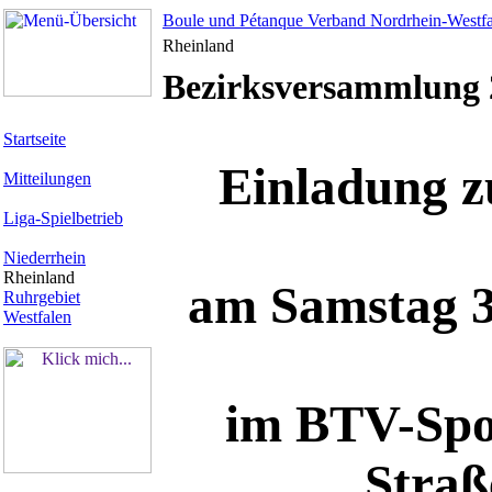
Boule und Pétanque Verband Nordrhein-Westfa
Rheinland
Bezirksversammlung 
Startseite
Einladung 
Mitteilungen
Liga-Spielbetrieb
Niederrhein
Rheinland
am Samstag
Ruhrgebiet
Westfalen
im BTV-Spo
Straß