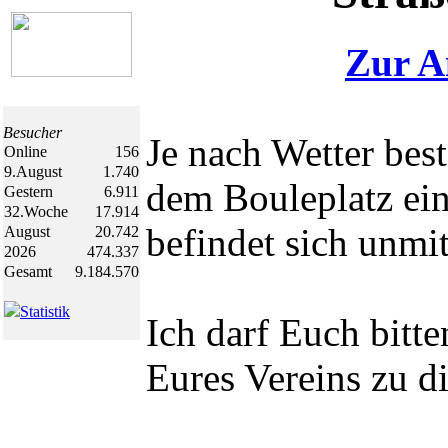
Zur A
Besucher
Je nach Wetter bes
Online
156
9.August
1.740
dem Bouleplatz ein
Gestern
6.911
32.Woche
17.914
befindet sich unmi
August
20.742
2026
474.337
Gesamt
9.184.570
Statistik
Ich darf Euch bitte
Eures Vereins zu d