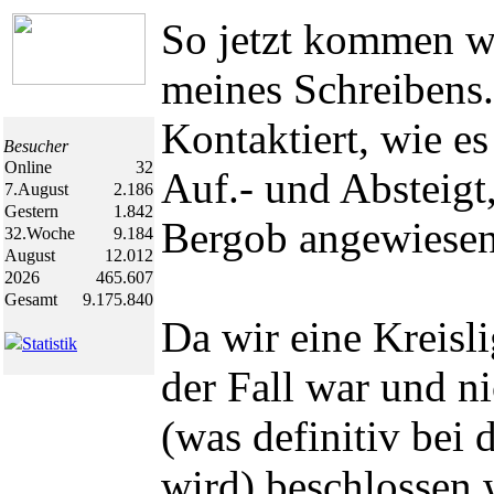
So jetzt kommen w
meines Schreibens. 
Kontaktiert, wie es
Besucher
Online
32
Auf.- und Absteigt
7.August
2.186
Gestern
1.842
Bergob angewiesen
32.Woche
9.184
August
12.012
2026
465.607
Gesamt
9.175.840
Da wir eine Kreisl
Statistik
der Fall war und n
(was definitiv bei
wird) beschlossen 