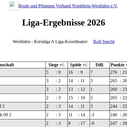
Boule und Pétanque Verband Nordrhein-Westfalen e.V.
Liga-Ergebnisse 2026
Westfalen - Kreisliga A
Liga-Koordinator:
Rolf Specht
schaft
Siege +/-
Spiele +/-
Diff.
Punkte +
5
:
0
16
:
9
7
276
:
21
3
:
2
14
:
11
3
265
:
26
3
:
2
13
:
12
1
260
:
23
2
:
3
15
:
10
5
265
:
22
f 2
2
:
3
14
:
11
3
244
:
25
k 09 2
2
:
3
11
:
14
-3
240
:
26
2
:
3
8
:
17
-9
247
:
29