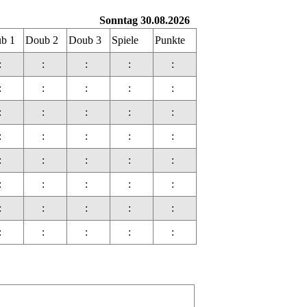
Sonntag 30.08.2026
b 1
Doub 2
Doub 3
Spiele
Punkte
:
:
:
:
:
:
:
:
:
:
:
:
:
:
:
:
:
:
:
:
:
:
:
:
:
:
:
:
:
:
:
:
:
:
:
:
:
:
:
: