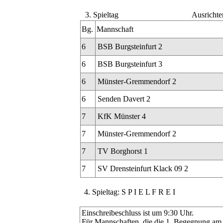
3. Spieltag
Ausrichte
Bg.
Mannschaft
6
BSB Burgsteinfurt 2
6
BSB Burgsteinfurt 3
6
Münster-Gremmendorf 2
6
Senden Davert 2
7
KfK Münster 4
7
Münster-Gremmendorf 2
7
TV Borghorst 1
7
SV Drensteinfurt Klack 09 2
4. Spieltag: S P I E L F R E I
Einschreibeschluss ist um 9:30 Uhr.
Für Mannschaften, die die 1. Begegnung am Sp