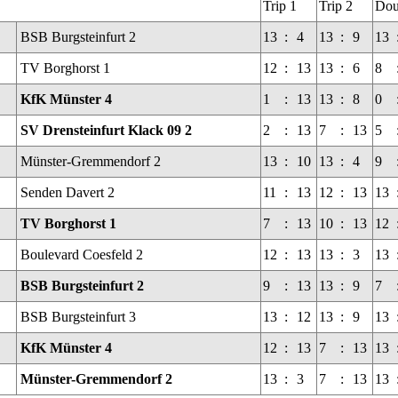
Trip 1
Trip 2
Dou
BSB Burgsteinfurt 2
13
:
4
13
:
9
13
TV Borghorst 1
12
:
13
13
:
6
8
KfK Münster 4
1
:
13
13
:
8
0
SV Drensteinfurt Klack 09 2
2
:
13
7
:
13
5
Münster-Gremmendorf 2
13
:
10
13
:
4
9
Senden Davert 2
11
:
13
12
:
13
13
TV Borghorst 1
7
:
13
10
:
13
12
Boulevard Coesfeld 2
12
:
13
13
:
3
13
BSB Burgsteinfurt 2
9
:
13
13
:
9
7
BSB Burgsteinfurt 3
13
:
12
13
:
9
13
KfK Münster 4
12
:
13
7
:
13
13
Münster-Gremmendorf 2
13
:
3
7
:
13
13