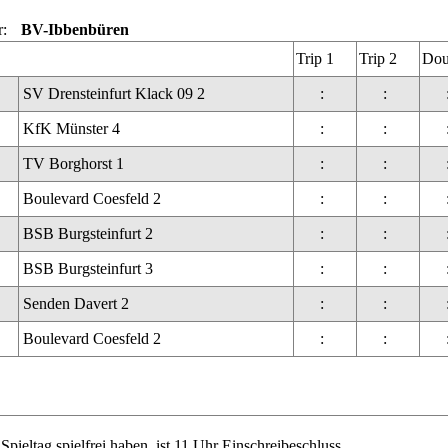
r:
BV-Ibbenbüren
Trip 1
Trip 2
Dou
SV Drensteinfurt Klack 09 2
:
:
KfK Münster 4
:
:
TV Borghorst 1
:
:
Boulevard Coesfeld 2
:
:
BSB Burgsteinfurt 2
:
:
BSB Burgsteinfurt 3
:
:
Senden Davert 2
:
:
Boulevard Coesfeld 2
:
:
ieltag spielfrei haben, ist 11 Uhr Einschreibeschluss.