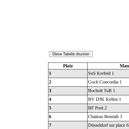
Platz
Mann
1
SuS Krefeld 1
2
Goch Concordia 1
3
Bocholt TuB 1
4
BV DJK Kellen 1
5
BF Pont 2
6
Chateau Benrath 3
7
Düsseldorf sur place 6