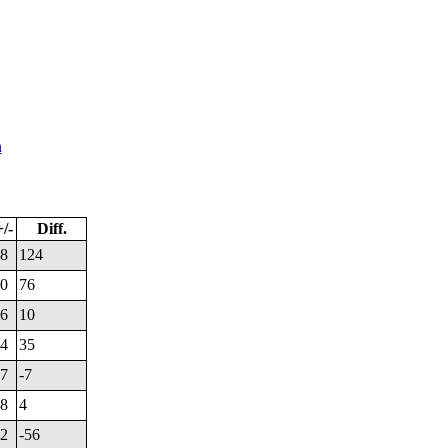
n
/-
Diff.
8
124
0
76
6
10
4
35
7
-7
8
4
2
-56