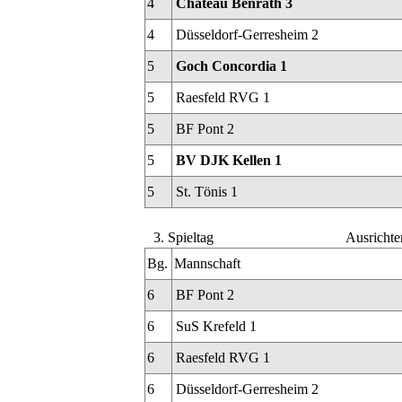
4
Chateau Benrath 3
4
Düsseldorf-Gerresheim 2
5
Goch Concordia 1
5
Raesfeld RVG 1
5
BF Pont 2
5
BV DJK Kellen 1
5
St. Tönis 1
3. Spieltag
Ausrichte
Bg.
Mannschaft
6
BF Pont 2
6
SuS Krefeld 1
6
Raesfeld RVG 1
6
Düsseldorf-Gerresheim 2