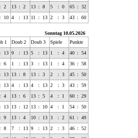
:
2
13
:
2
13
:
8
5
:
0
65
:
32
:
10
4
:
13
11
:
13
2
:
3
43
:
60
Sonntag 10.05.2026
b 1
Doub 2
Doub 3
Spiele
Punkte
:
13
9
:
13
5
:
13
1
:
4
40
:
54
:
6
1
:
13
3
:
13
1
:
4
36
:
58
:
13
13
:
8
13
:
3
2
:
3
45
:
50
:
13
4
:
13
4
:
13
2
:
3
43
:
59
:
4
13
:
6
13
:
5
4
:
1
60
:
29
:
13
13
:
12
13
:
10
4
:
1
54
:
50
:
9
13
:
4
10
:
13
3
:
2
61
:
49
:
8
7
:
13
9
:
13
2
:
3
46
:
52