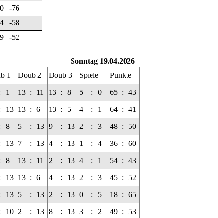
0
-76
4
-58
9
-52
Sonntag 19.04.2026
b 1
Doub 2
Doub 3
Spiele
Punkte
:
1
13
:
11
13
:
8
5
:
0
65
:
43
:
13
13
:
6
13
:
5
4
:
1
64
:
41
:
8
5
:
13
9
:
13
2
:
3
48
:
50
:
13
7
:
13
4
:
13
1
:
4
36
:
60
:
8
13
:
11
2
:
13
4
:
1
54
:
43
:
13
13
:
6
4
:
13
2
:
3
45
:
52
:
13
5
:
13
2
:
13
0
:
5
18
:
65
:
10
2
:
13
8
:
13
3
:
2
49
:
53