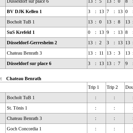
Düsseldorf sur place 6
13
:
5
13
:
0
8
BV DJK Kellen 1
3
:
13
7
:
13
0
Bocholt TuB 1
13
:
0
13
:
8
13
SuS Krefeld 1
0
:
13
9
:
13
8
Düsseldorf-Gerresheim 2
13
:
2
3
:
13
13
Chateau Benrath 3
13
:
11
13
:
3
13
Düsseldorf sur place 6
3
:
13
13
:
7
9
r:
Chateau Benrath
Trip 1
Trip 2
Dou
Bocholt TuB 1
:
:
St. Tönis 1
:
:
Chateau Benrath 3
:
:
Goch Concordia 1
:
: