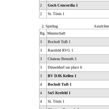
2
Goch Concordia 1
2
St. Tönis 1
2. Spieltag
Ausrichte
Bg.
Mannschaft
3
Bocholt TuB 1
3
Raesfeld RVG 1
3
Chateau Benrath 3
3
Düsseldorf sur place 6
3
BV DJK Kellen 1
4
Bocholt TuB 1
4
SuS Krefeld 1
4
St. Tönis 1