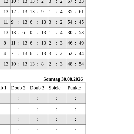
:
13
10
:
13
13
:
2
3
:
2
57
:
33
:
13
12
:
13
13
:
9
1
:
4
35
:
61
:
11
9
:
13
6
:
13
3
:
2
54
:
45
:
13
13
:
6
0
:
13
1
:
4
30
:
58
:
8
11
:
13
6
:
13
2
:
3
46
:
49
:
4
7
:
13
6
:
13
3
:
2
52
:
44
:
13
10
:
13
13
:
8
2
:
3
48
:
54
Sonntag 30.08.2026
b 1
Doub 2
Doub 3
Spiele
Punkte
:
:
:
:
:
:
:
:
:
:
:
:
:
:
:
:
:
:
:
: