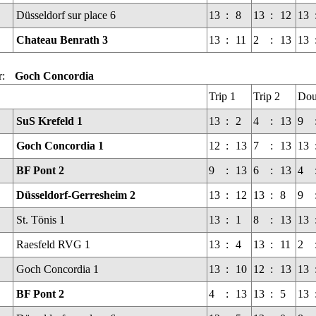
Düsseldorf sur place 6
13
:
8
13
:
12
13
Chateau Benrath 3
13
:
11
2
:
13
13
r:
Goch Concordia
Trip 1
Trip 2
Dou
SuS Krefeld 1
13
:
2
4
:
13
9
Goch Concordia 1
12
:
13
7
:
13
13
BF Pont 2
9
:
13
6
:
13
4
Düsseldorf-Gerresheim 2
13
:
12
13
:
8
9
St. Tönis 1
13
:
1
8
:
13
13
Raesfeld RVG 1
13
:
4
13
:
11
2
Goch Concordia 1
13
:
10
12
:
13
13
BF Pont 2
4
:
13
13
:
5
13