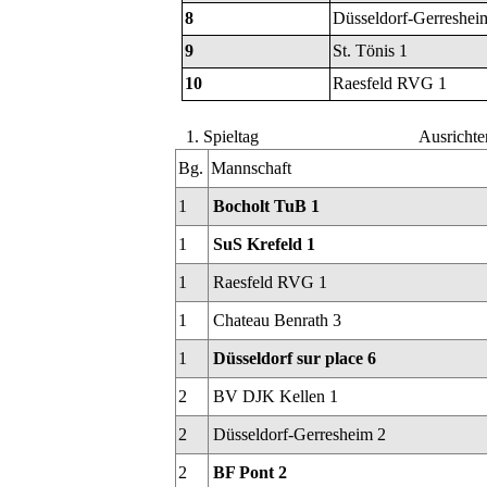
8
Düsseldorf-Gerreshei
9
St. Tönis 1
10
Raesfeld RVG 1
1. Spieltag
Ausrichte
Bg.
Mannschaft
1
Bocholt TuB 1
1
SuS Krefeld 1
1
Raesfeld RVG 1
1
Chateau Benrath 3
1
Düsseldorf sur place 6
2
BV DJK Kellen 1
2
Düsseldorf-Gerresheim 2
2
BF Pont 2