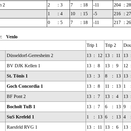
m 2
2
:
3
7
:
18
-11
204
:
28
1
:
4
10
:
15
-5
216
:
27
0
:
5
7
:
18
-11
217
:
26
r:
Venlo
Trip 1
Trip 2
Dou
Düsseldorf-Gerresheim 2
13
:
12
13
:
11
13
BV DJK Kellen 1
13
:
8
13
:
9
12
St. Tönis 1
13
:
3
8
:
13
13
Goch Concordia 1
13
:
8
11
:
13
1
BF Pont 2
13
:
7
13
:
4
13
Bocholt TuB 1
13
:
7
6
:
13
9
SuS Krefeld 1
1
:
13
6
:
13
4
Raesfeld RVG 1
13
:
11
13
:
6
13