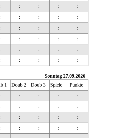
:
:
:
:
:
:
:
:
:
:
:
:
:
:
:
:
:
:
:
:
:
:
:
:
:
:
:
:
:
:
Sonntag 27.09.2026
b 1
Doub 2
Doub 3
Spiele
Punkte
:
:
:
:
:
:
:
:
:
:
:
:
:
:
:
:
:
:
:
: