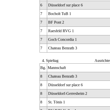
6
Düsseldorf sur place 6
7
Bocholt TuB 1
7
BF Pont 2
7
Raesfeld RVG 1
7
Goch Concordia 1
7
Chateau Benrath 3
4. Spieltag
Ausrichte
Bg.
Mannschaft
8
Chateau Benrath 3
8
Düsseldorf sur place 6
8
Düsseldorf-Gerresheim 2
8
St. Tönis 1