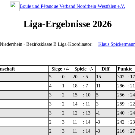
Boule und Pétanque Verband Nordrhein-Westfalen e.V.
Liga-Ergebnisse 2026
Niederrhein - Bezirksklasse B
Liga-Koordinator:
Klaus Spickerman
schaft
Siege +/-
Spiele +/-
Diff.
Punkte +
5
:
0
20
:
5
15
302
:
17
4
:
1
18
:
7
11
286
:
21
3
:
2
15
:
10
5
256
:
24
3
:
2
14
:
11
3
259
:
22
3
:
2
12
:
13
-1
240
:
24
2
:
3
11
:
14
-3
242
:
23
2
:
3
11
:
14
-3
216
:
27