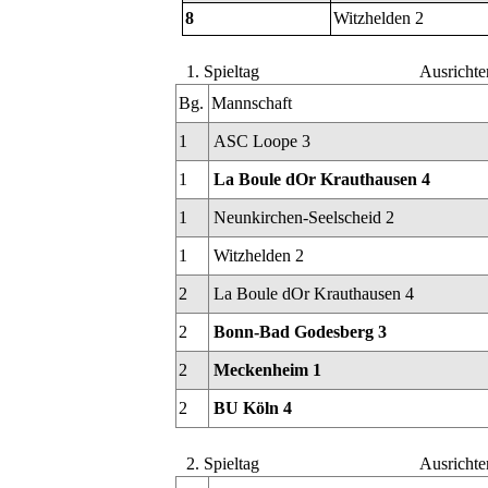
8
Witzhelden 2
1. Spieltag
Ausrichte
Bg.
Mannschaft
1
ASC Loope 3
1
La Boule dOr Krauthausen 4
1
Neunkirchen-Seelscheid 2
1
Witzhelden 2
2
La Boule dOr Krauthausen 4
2
Bonn-Bad Godesberg 3
2
Meckenheim 1
2
BU Köln 4
2. Spieltag
Ausrichte