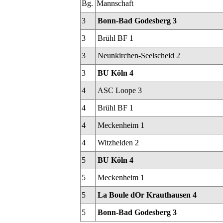
Bg.
Mannschaft
3
Bonn-Bad Godesberg 3
3
Brühl BF 1
3
Neunkirchen-Seelscheid 2
3
BU Köln 4
4
ASC Loope 3
4
Brühl BF 1
4
Meckenheim 1
4
Witzhelden 2
5
BU Köln 4
5
Meckenheim 1
5
La Boule dOr Krauthausen 4
5
Bonn-Bad Godesberg 3