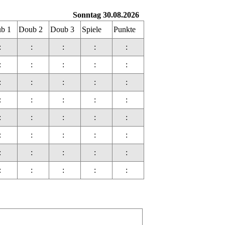
Sonntag 30.08.2026
b 1
Doub 2
Doub 3
Spiele
Punkte
:
:
:
:
:
:
:
:
:
:
:
:
:
:
:
:
:
:
:
:
:
:
:
:
:
:
:
:
:
:
:
:
:
:
:
:
:
:
:
: