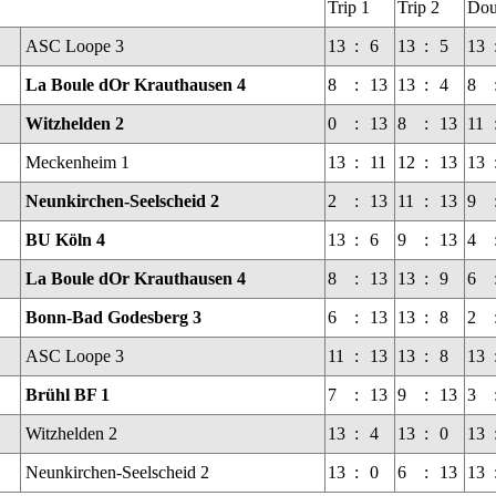
Trip 1
Trip 2
Dou
ASC Loope 3
13
:
6
13
:
5
13
La Boule dOr Krauthausen 4
8
:
13
13
:
4
8
Witzhelden 2
0
:
13
8
:
13
11
Meckenheim 1
13
:
11
12
:
13
13
Neunkirchen-Seelscheid 2
2
:
13
11
:
13
9
BU Köln 4
13
:
6
9
:
13
4
La Boule dOr Krauthausen 4
8
:
13
13
:
9
6
Bonn-Bad Godesberg 3
6
:
13
13
:
8
2
ASC Loope 3
11
:
13
13
:
8
13
Brühl BF 1
7
:
13
9
:
13
3
Witzhelden 2
13
:
4
13
:
0
13
Neunkirchen-Seelscheid 2
13
:
0
6
:
13
13