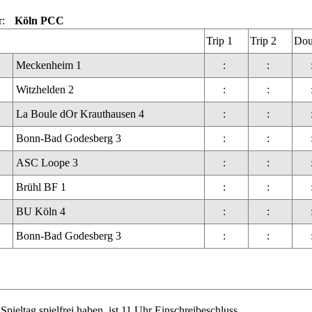
r:
Köln PCC
Trip 1
Trip 2
Dou
Meckenheim 1
:
:
Witzhelden 2
:
:
La Boule dOr Krauthausen 4
:
:
Bonn-Bad Godesberg 3
:
:
ASC Loope 3
:
:
Brühl BF 1
:
:
BU Köln 4
:
:
Bonn-Bad Godesberg 3
:
:
ieltag spielfrei haben, ist 11 Uhr Einschreibeschluss.