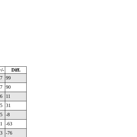
/-
Diff.
7
99
7
90
6
11
5
31
5
-8
1
-63
3
-76