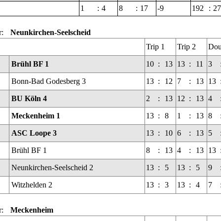
1
:
4
8
:
17
-9
192
:
27
r:
Neunkirchen-Seelscheid
Trip 1
Trip 2
Dou
Brühl BF 1
10
:
13
13
:
11
3
Bonn-Bad Godesberg 3
13
:
12
7
:
13
13
BU Köln 4
2
:
13
12
:
13
4
Meckenheim 1
13
:
8
1
:
13
8
ASC Loope 3
13
:
10
6
:
13
5
Brühl BF 1
8
:
13
4
:
13
13
Neunkirchen-Seelscheid 2
13
:
5
13
:
5
9
Witzhelden 2
13
:
3
13
:
4
7
r:
Meckenheim