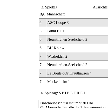
3. Spieltag
Ausrichte
Bg.
Mannschaft
6
ASC Loope 3
6
Brühl BF 1
6
Neunkirchen-Seelscheid 2
6
BU Köln 4
7
Witzhelden 2
7
Neunkirchen-Seelscheid 2
7
La Boule dOr Krauthausen 4
7
Meckenheim 1
4. Spieltag: S P I E L F R E I
Einschreibeschluss ist um 9:30 Uhr.
Für Mannschaften, die die 1. Begegnung am Sp