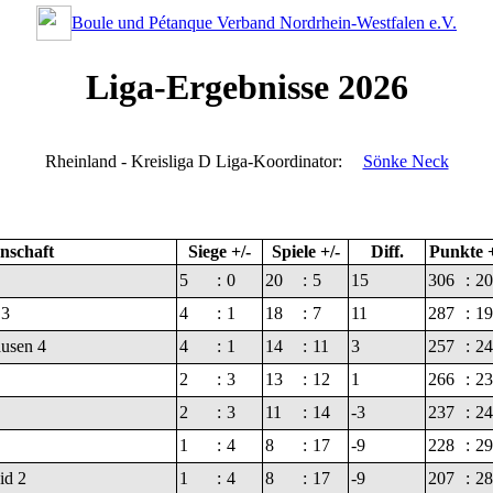
Boule und Pétanque Verband Nordrhein-Westfalen e.V.
Liga-Ergebnisse 2026
Rheinland - Kreisliga D
Liga-Koordinator:
Sönke Neck
schaft
Siege +/-
Spiele +/-
Diff.
Punkte +
5
:
0
20
:
5
15
306
:
20
 3
4
:
1
18
:
7
11
287
:
19
usen 4
4
:
1
14
:
11
3
257
:
24
2
:
3
13
:
12
1
266
:
23
2
:
3
11
:
14
-3
237
:
24
1
:
4
8
:
17
-9
228
:
29
id 2
1
:
4
8
:
17
-9
207
:
28