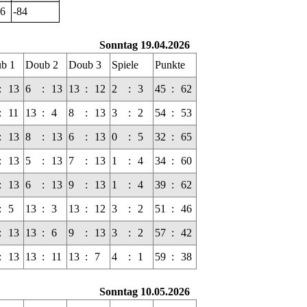
6
-84
Sonntag 19.04.2026
b 1
Doub 2
Doub 3
Spiele
Punkte
:
13
6
:
13
13
:
12
2
:
3
45
:
62
:
11
13
:
4
8
:
13
3
:
2
54
:
53
:
13
8
:
13
6
:
13
0
:
5
32
:
65
:
13
5
:
13
7
:
13
1
:
4
34
:
60
:
13
6
:
13
9
:
13
1
:
4
39
:
62
:
5
13
:
3
13
:
12
3
:
2
51
:
46
:
13
13
:
6
9
:
13
3
:
2
57
:
42
:
13
13
:
11
13
:
7
4
:
1
59
:
38
Sonntag 10.05.2026