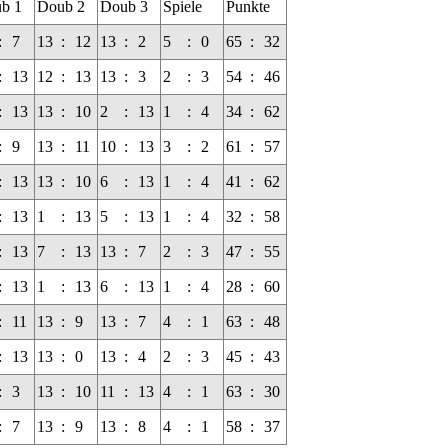
b 1
Doub 2
Doub 3
Spiele
Punkte
:
7
13
:
12
13
:
2
5
:
0
65
:
32
:
13
12
:
13
13
:
3
2
:
3
54
:
46
:
13
13
:
10
2
:
13
1
:
4
34
:
62
:
9
13
:
11
10
:
13
3
:
2
61
:
57
:
13
13
:
10
6
:
13
1
:
4
41
:
62
:
13
1
:
13
5
:
13
1
:
4
32
:
58
:
13
7
:
13
13
:
7
2
:
3
47
:
55
:
13
1
:
13
6
:
13
1
:
4
28
:
60
:
11
13
:
9
13
:
7
4
:
1
63
:
48
:
13
13
:
0
13
:
4
2
:
3
45
:
43
:
3
13
:
10
11
:
13
4
:
1
63
:
30
:
7
13
:
9
13
:
8
4
:
1
58
:
37