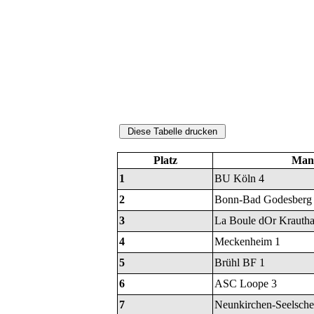
Platz
Mann
1
BU Köln 4
2
Bonn-Bad Godesberg
3
La Boule dOr Krautha
4
Meckenheim 1
5
Brühl BF 1
6
ASC Loope 3
7
Neunkirchen-Seelsche