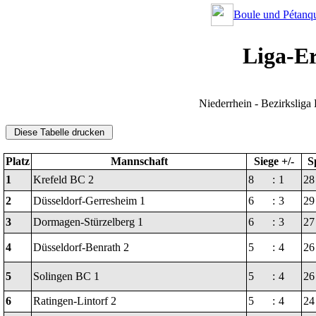
Boule und Pétanqu
Liga-Er
Niederrhein - Bezirksliga
Platz
Mannschaft
Siege +/-
Sp
1
Krefeld BC 2
8
:
1
28
2
Düsseldorf-Gerresheim 1
6
:
3
29
3
Dormagen-Stürzelberg 1
6
:
3
27
4
Düsseldorf-Benrath 2
5
:
4
26
5
Solingen BC 1
5
:
4
26
6
Ratingen-Lintorf 2
5
:
4
24