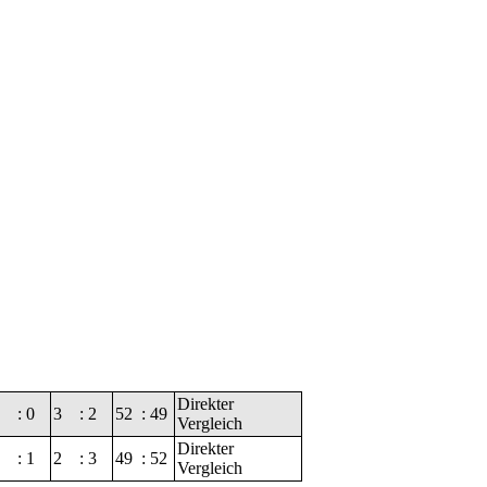
Direkter
:
0
3
:
2
52
:
49
Vergleich
Direkter
:
1
2
:
3
49
:
52
Vergleich