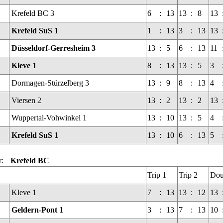
Krefeld BC 3
6
:
13
13
:
8
13
Krefeld SuS 1
1
:
13
3
:
13
13
Düsseldorf-Gerresheim 3
13
:
5
6
:
13
11
Kleve 1
8
:
13
13
:
5
3
Dormagen-Stürzelberg 3
13
:
9
8
:
13
4
Viersen 2
13
:
2
13
:
2
13
Wuppertal-Vohwinkel 1
13
:
10
13
:
5
4
Krefeld SuS 1
13
:
10
6
:
13
5
r:
Krefeld BC
Trip 1
Trip 2
Dou
Kleve 1
7
:
13
13
:
12
13
Geldern-Pont 1
3
:
13
7
:
13
10