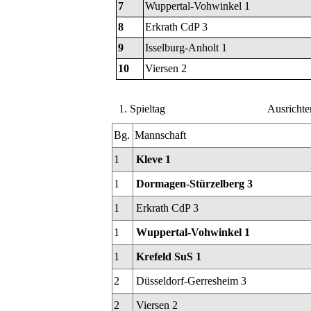
7
Wuppertal-Vohwinkel 1
8
Erkrath CdP 3
9
Isselburg-Anholt 1
10
Viersen 2
1. Spieltag
Ausrichte
Bg.
Mannschaft
1
Kleve 1
1
Dormagen-Stürzelberg 3
1
Erkrath CdP 3
1
Wuppertal-Vohwinkel 1
1
Krefeld SuS 1
2
Düsseldorf-Gerresheim 3
2
Viersen 2