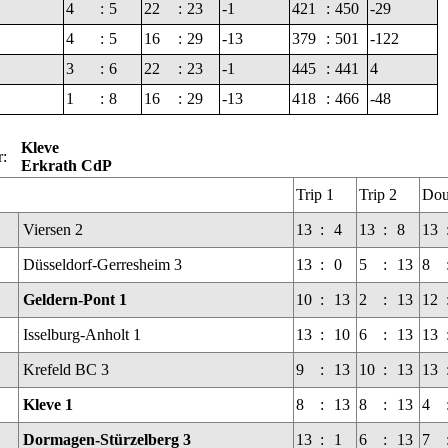
4
:
5
22
:
23
-1
421
:
450
-29
4
:
5
16
:
29
-13
379
:
501
-122
3
:
6
22
:
23
-1
445
:
441
4
1
:
8
16
:
29
-13
418
:
466
-48
Kleve
r:
Erkrath CdP
Trip 1
Trip 2
Dou
Viersen 2
13
:
4
13
:
8
13
Düsseldorf-Gerresheim 3
13
:
0
5
:
13
8
Geldern-Pont 1
10
:
13
2
:
13
12
Isselburg-Anholt 1
13
:
10
6
:
13
13
Krefeld BC 3
9
:
13
10
:
13
13
Kleve 1
8
:
13
8
:
13
4
Dormagen-Stürzelberg 3
13
:
1
6
:
13
7