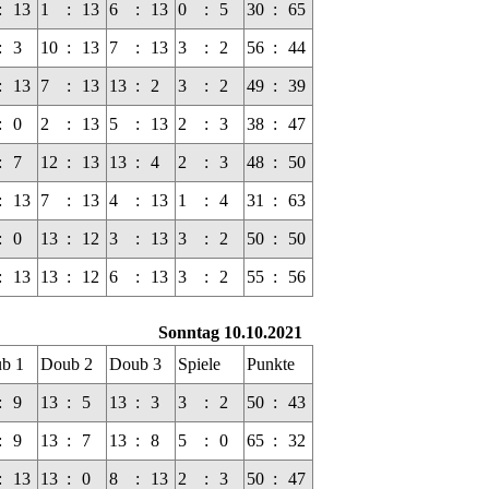
:
13
1
:
13
6
:
13
0
:
5
30
:
65
:
3
10
:
13
7
:
13
3
:
2
56
:
44
:
13
7
:
13
13
:
2
3
:
2
49
:
39
:
0
2
:
13
5
:
13
2
:
3
38
:
47
:
7
12
:
13
13
:
4
2
:
3
48
:
50
:
13
7
:
13
4
:
13
1
:
4
31
:
63
:
0
13
:
12
3
:
13
3
:
2
50
:
50
:
13
13
:
12
6
:
13
3
:
2
55
:
56
Sonntag 10.10.2021
b 1
Doub 2
Doub 3
Spiele
Punkte
:
9
13
:
5
13
:
3
3
:
2
50
:
43
:
9
13
:
7
13
:
8
5
:
0
65
:
32
:
13
13
:
0
8
:
13
2
:
3
50
:
47