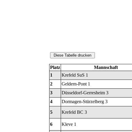
Platz
Mannschaft
1
Krefeld SuS 1
2
Geldern-Pont 1
3
Düsseldorf-Gerresheim 3
4
Dormagen-Stürzelberg 3
5
Krefeld BC 3
6
Kleve 1