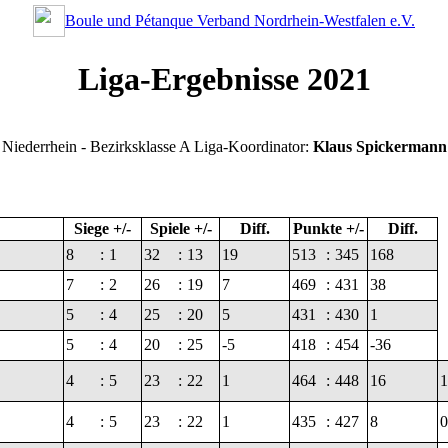
Boule und Pétanque Verband Nordrhein-Westfalen e.V.
Liga-Ergebnisse 2021
Niederrhein - Bezirksklasse A
Liga-Koordinator:
Klaus Spickermann
Siege +/-
Spiele +/-
Diff.
Punkte +/-
Diff.
8
:
1
32
:
13
19
513
:
345
168
7
:
2
26
:
19
7
469
:
431
38
5
:
4
25
:
20
5
431
:
430
1
5
:
4
20
:
25
-5
418
:
454
-36
4
:
5
23
:
22
1
464
:
448
16
1
4
:
5
23
:
22
1
435
:
427
8
0