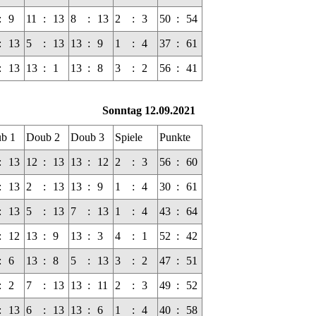
:
9
11
:
13
8
:
13
2
:
3
50
:
54
:
13
5
:
13
13
:
9
1
:
4
37
:
61
:
13
13
:
1
13
:
8
3
:
2
56
:
41
Sonntag 12.09.2021
b 1
Doub 2
Doub 3
Spiele
Punkte
:
13
12
:
13
13
:
12
2
:
3
56
:
60
:
13
2
:
13
13
:
9
1
:
4
30
:
61
:
13
5
:
13
7
:
13
1
:
4
43
:
64
:
12
13
:
9
13
:
3
4
:
1
52
:
42
:
6
13
:
8
5
:
13
3
:
2
47
:
51
:
2
7
:
13
13
:
11
2
:
3
49
:
52
:
13
6
:
13
13
:
6
1
:
4
40
:
58