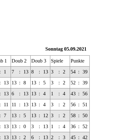
Sonntag 05.09.2021
b 1
Doub 2
Doub 3
Spiele
Punkte
:
1
7
:
13
8
:
13
3
:
2
54
:
39
:
13
13
:
8
13
:
5
3
:
2
52
:
39
:
13
6
:
13
13
:
4
1
:
4
43
:
56
:
11
11
:
13
13
:
4
3
:
2
56
:
51
:
7
13
:
5
13
:
12
3
:
2
58
:
50
:
13
13
:
0
3
:
13
1
:
4
36
:
52
:
13
13
:
2
6
:
13
2
:
3
45
:
42