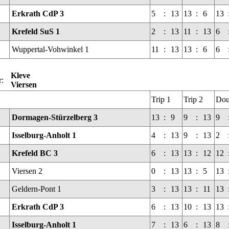
Erkrath CdP 3
5
:
13
13
:
6
13
Krefeld SuS 1
2
:
13
11
:
13
6
Wuppertal-Vohwinkel 1
11
:
13
13
:
6
6
Kleve
r:
Viersen
Trip 1
Trip 2
Dou
Dormagen-Stürzelberg 3
13
:
9
9
:
13
9
Isselburg-Anholt 1
4
:
13
9
:
13
2
Krefeld BC 3
6
:
13
13
:
12
12
Viersen 2
0
:
13
13
:
5
13
Geldern-Pont 1
3
:
13
13
:
11
13
Erkrath CdP 3
6
:
13
10
:
13
13
Isselburg-Anholt 1
7
:
13
6
:
13
8