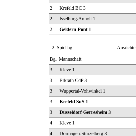
2
Krefeld BC 3
2
Isselburg-Anholt 1
2
Geldern-Pont 1
2. Spieltag
Ausrichte
Bg.
Mannschaft
3
Kleve 1
3
Erkrath CdP 3
3
Wuppertal-Vohwinkel 1
3
Krefeld SuS 1
3
Düsseldorf-Gerresheim 3
4
Kleve 1
4
Dormagen-Stürzelberg 3