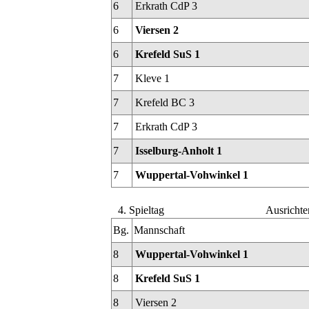
6
Erkrath CdP 3
6
Viersen 2
6
Krefeld SuS 1
7
Kleve 1
7
Krefeld BC 3
7
Erkrath CdP 3
7
Isselburg-Anholt 1
7
Wuppertal-Vohwinkel 1
4. Spieltag
Ausrichte
Bg.
Mannschaft
8
Wuppertal-Vohwinkel 1
8
Krefeld SuS 1
8
Viersen 2