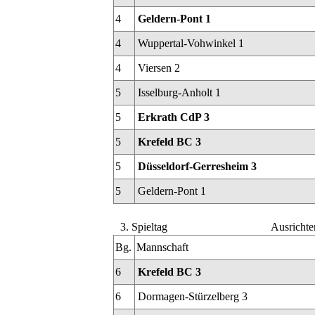
4
Geldern-Pont 1
4
Wuppertal-Vohwinkel 1
4
Viersen 2
5
Isselburg-Anholt 1
5
Erkrath CdP 3
5
Krefeld BC 3
5
Düsseldorf-Gerresheim 3
5
Geldern-Pont 1
3. Spieltag
Ausrichte
Bg.
Mannschaft
6
Krefeld BC 3
6
Dormagen-Stürzelberg 3