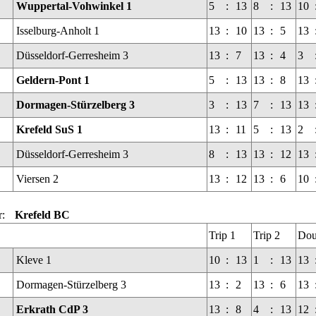
Wuppertal-Vohwinkel 1
5
:
13
8
:
13
10
Isselburg-Anholt 1
13
:
10
13
:
5
13
Düsseldorf-Gerresheim 3
13
:
7
13
:
4
3
Geldern-Pont 1
5
:
13
13
:
8
13
Dormagen-Stürzelberg 3
3
:
13
7
:
13
13
Krefeld SuS 1
13
:
11
5
:
13
2
Düsseldorf-Gerresheim 3
8
:
13
13
:
12
13
Viersen 2
13
:
12
13
:
6
10
r:
Krefeld BC
Trip 1
Trip 2
Dou
Kleve 1
10
:
13
1
:
13
13
Dormagen-Stürzelberg 3
13
:
2
13
:
6
13
Erkrath CdP 3
13
:
8
4
:
13
12