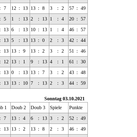
:
7
12
:
13
13
:
8
3
:
2
57
:
49
:
5
1
:
13
2
:
13
1
:
4
20
:
57
:
13
6
:
13
10
:
13
1
:
4
46
:
57
:
13
5
:
13
13
:
0
2
:
3
42
:
44
:
13
13
:
9
13
:
2
3
:
2
51
:
46
:
12
13
:
1
9
:
13
4
:
1
61
:
30
:
13
0
:
13
13
:
7
3
:
2
43
:
48
:
13
13
:
10
7
:
13
2
:
3
44
:
59
Sonntag 03.10.2021
b 1
Doub 2
Doub 3
Spiele
Punkte
:
7
13
:
4
6
:
13
3
:
2
52
:
49
:
13
13
:
2
13
:
8
2
:
3
46
:
49