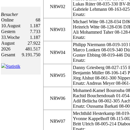
Lukas Rüter 08-035-330 BV-I
NRW02
Gabriele Lehmann 08-163-025
Besucher
Ersatz:
Online
68
Michael Witte 08-128-034 DJ
10.August
1.187
Heinrich Witte 08-128-036 DJ
NRW03
Gestern
7.733
Ali Mohammed Taher 08-128-
33.Woche
1.187
Ersatz:
August
27.922
Philipp Niermann 08-019-103 D
2026
481.517
Marco Lonken 08-019-340 Düss
NRW04
Gesamt
9.191.750
Gustav Ebbing 08-019-446 Düs
Ersatz:
Statistik
Danny Griesberg 08-027-155
Benjamin Müller 08-106-145 
NRW05
Jörg Alshut 08-061-300 Nippe
Ersatz: Andreas Meyer 08-061
Mohamed-Kamel Bourouba 08-
Rachid Bouchendouah 01-054
NRW06
Adil Beliicha 08-002-305 Aac
Ersatz: Oussama Barkati 08-0
Mechthild Hesterkamp 08-019-
Yvonne Kappelhoff 08-115-0
NRW07
Britt Ulrich 08-005-214 Diab
Ersatz: