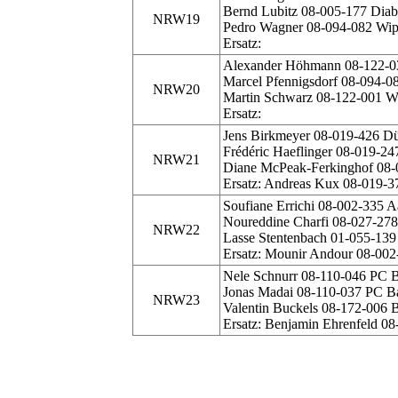
Bernd Lubitz 08-005-177 Dia
NRW19
Pedro Wagner 08-094-082 Wip
Ersatz:
Alexander Höhmann 08-122-0
Marcel Pfennigsdorf 08-094-0
NRW20
Martin Schwarz 08-122-001 W
Ersatz:
Jens Birkmeyer 08-019-426 Düs
Frédéric Haeflinger 08-019-247
NRW21
Diane McPeak-Ferkinghof 08-0
Ersatz: Andreas Kux 08-019-37
Soufiane Errichi 08-002-335 
Noureddine Charfi 08-027-27
NRW22
Lasse Stentenbach 01-055-13
Ersatz: Mounir Andour 08-00
Nele Schnurr 08-110-046 PC B
Jonas Madai 08-110-037 PC Ba
NRW23
Valentin Buckels 08-172-006
Ersatz: Benjamin Ehrenfeld 08