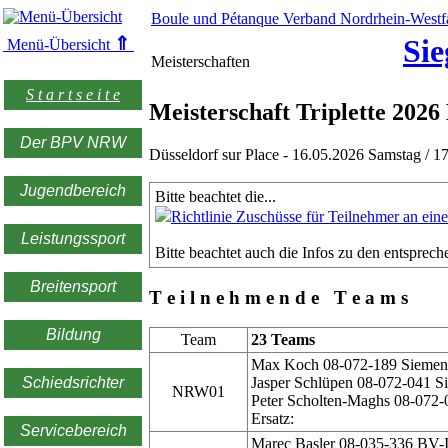
Boule und Pétanque Verband Nordrhein-Westfa
⇑
Sie
Menü-Übersicht
Meisterschaften
S t a r t s e i t e
Meisterschaft Triplette 2026
Der BPV NRW
Düsseldorf sur Place - 16.05.2026 Samstag / 1
Jugendbereich
Bitte beachtet die...
Richtlinie Zuschüsse für Teilnehmer an ein
Leistungssport
Bitte beachtet auch die Infos zu den entsprec
Breitensport
T e i l n e h m e n d e T e a m s
Bildung
Team
23 Teams
Max Koch 08-072-189 Siemen
Schiedsrichter
Jasper Schlüpen 08-072-041 
NRW01
Peter Scholten-Maghs 08-072
Ersatz:
Servicebereich
Marec Basler 08-035-336 BV-