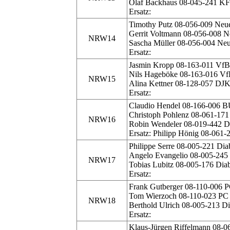
Olaf Backhaus 08-045-241 K
Ersatz:
Timothy Putz 08-056-009 Neu
Gerrit Voltmann 08-056-008 N
NRW14
Sascha Müller 08-056-004 Ne
Ersatz:
Jasmin Kropp 08-163-011 VfB
Nils Hageböke 08-163-016 Vf
NRW15
Alina Kettner 08-128-057 DJ
Ersatz:
Claudio Hendel 08-166-006 
Christoph Pohlenz 08-061-171
NRW16
Robin Wendeler 08-019-442 Dü
Ersatz: Philipp Hönig 08-061-
Philippe Serre 08-005-221 Di
Angelo Evangelio 08-005-24
NRW17
Tobias Lubitz 08-005-176 Di
Ersatz:
Frank Gutberger 08-110-006 P
Tom Wierzoch 08-110-023 PC B
NRW18
Berthold Ulrich 08-005-213 
Ersatz:
Klaus-Jürgen Riffelmann 08-0