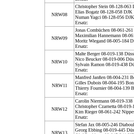
Christopher Stein 08-128-063
Elias Bogatz 08-128-058 DJK
NRW08
Numan Yagci 08-128-056 DJK
Ersatz:
Jonas Combüchen 08-061-261 
Maximilian Hannemann 08-061
NRW09
Moritz Wiegand 08-005-184 
Ersatz:
Malte Berger 08-019-138 Düsse
Nico Beucker 08-019-006 Düss
NRW10
Sylvain Ramon 08-019-438 Düs
Ersatz:
Manfred Janßen 08-004-231 Bo
Gilles Dubois 08-004-195 Bonn
NRW11
Thierry Fournier 08-004-139 B
Ersatz:
Carolin Niermann 08-019-338 D
Christopher Czarnetta 08-019-
NRW12
Kim Rieger 08-061-242 Nippe
Ersatz:
Stefan Jax 08-005-246 Diabo
Georg Ebbing 08-019-445 Düss
NRW13