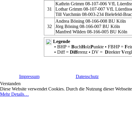
Kathrin Grimm 08-107-006 VfL Lüerdis
31
Lothar Grimm 08-107-007 VfL Lüerdiss
Till Varchmin 08-003-234 Bielefeld-Br
Andrea Böning 08-166-008 BU Köln
32
Jörg Böning 08-166-007 BU Köln
Manfred Wilden 08-166-005 BU Köln
Legende
• BHP =
B
uch
H
olz
P
unkte • FBHP =
F
ei
• Diff =
Diff
erenz • DV =
D
irekter
V
erg
Impressum
Datenschutz
Verstanden
Diese Website verwendet Cookies. Durch die Nutzung dieser Webseite e
Mehr Details…