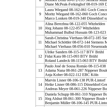
Diane McPeak-Ferkinghof 08-019-169 Dü
Laura Wiegand 08-162-061 Goch Conco
9
Moritz Wiegand 08-162-060 Goch Conc
Marco Lonken 08-019-340 Düsseldorf su
Alina Berezhna 08-122-055 Witzhelden
10
Jörg Johann 08-122-057 Witzhelden
Muhammad Bulbul Hussain 08-123-023 
Sarah-Christina Vierhaus 08-072-185 S
11
Michael Schöttler 08-072-144 Siemens 
Michael Vierhaus 08-056-010 Neuenrad
Ulrike Sanders 08-115-117 BTV Brühl
12
Fidai Kara 08-115-093 BTV Brühl
Roland Landeck 08-115-063 BTV Brühl
Paulo José de Sousa Romáo 08-115-038
13
Adama Nana 08-061-287 Nippeser Boul
Anja Kober 08-022-112 EBC Köln
Marvin Lisner 08-106-138 PUR-Lintorf
14
Heike Lisner 08-086-115 Düsseldorf-Ge
Andreas Meyer 08-061-226 Nippeser Bo
Daniela Schupp 08-061-310 Nippeser B
15
Jörg Alshut 08-061-300 Nippeser Boule
Benjamin Müller 08-106-145 PUR-Linto