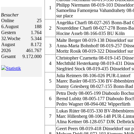
Philipp Niermann 08-019-103 Düsseldorf
1
Samoelina Famonjena Vahandrahety 08-
Besucher
sur place
Online
25
Angelika Charfi 08-027-265 Bonn-Bad 
6.August
188
2
Noureddine Charfi 08-027-278 Bonn-B
Gestern
1.764
Hocine Asseb 08-166-035 BU Köln
32.Woche
5.344
Malte Berger 08-019-138 Düsseldorf sur
August
8.172
3
Anna-Maria Bohnhoff 08-019-257 Düssel
2026
461.767
Moritz Rosik 08-019-322 Düsseldorf sur
Gesamt
9.172.000
Christopher Czarnetta 08-019-145 Düssel
4
Mechthild Hesterkamp 08-019-431 Düssel
Statistik
Siegfried Stock 08-019-435 Düsseldorf s
Julia Reimers 08-106-026 PUR-Lintorf
5
Marec Basler 08-035-336 BV-Ibbenbüre
Danny Griesberg 08-027-155 Bonn-Bad
Petra Dedy 08-005-199 Diaboulo Boch
6
Bernd Lubitz 08-005-177 Diaboulo Bo
Pedro Wagner 08-094-082 Wipperfürth
Lukas Rüter 08-035-330 BV-Ibbenbüren
7
Marc Hillenberg 08-106-148 PUR-Lintor
Alina Kettner 08-128-057 DJK Delbrüc
Geert Peers 08-019-418 Düsseldorf sur p
8
Mohsen Dridi 08-072-193 Siemens Mül