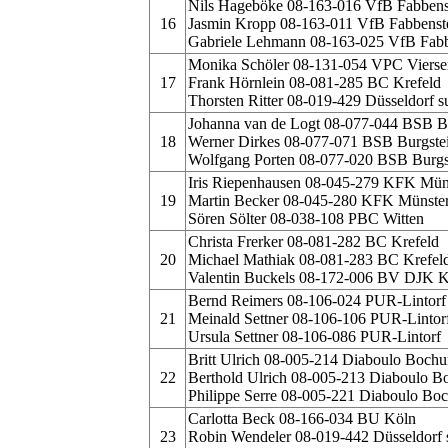
Nils Hageböke 08-163-016 VfB Fabbens
16
Jasmin Kropp 08-163-011 VfB Fabbenst
Gabriele Lehmann 08-163-025 VfB Fabb
Monika Schöler 08-131-054 VPC Vierse
17
Frank Hörnlein 08-081-285 BC Krefeld
Thorsten Ritter 08-019-429 Düsseldorf s
Johanna van de Logt 08-077-044 BSB Bu
18
Werner Dirkes 08-077-071 BSB Burgstei
Wolfgang Porten 08-077-020 BSB Burgst
Iris Riepenhausen 08-045-279 KFK Mün
19
Martin Becker 08-045-280 KFK Münste
Sören Sölter 08-038-108 PBC Witten
Christa Frerker 08-081-282 BC Krefeld
20
Michael Mathiak 08-081-283 BC Krefel
Valentin Buckels 08-172-006 BV DJK K
Bernd Reimers 08-106-024 PUR-Lintorf
21
Meinald Settner 08-106-106 PUR-Lintor
Ursula Settner 08-106-086 PUR-Lintorf
Britt Ulrich 08-005-214 Diaboulo Boch
22
Berthold Ulrich 08-005-213 Diaboulo 
Philippe Serre 08-005-221 Diaboulo Bo
Carlotta Beck 08-166-034 BU Köln
23
Robin Wendeler 08-019-442 Düsseldorf s