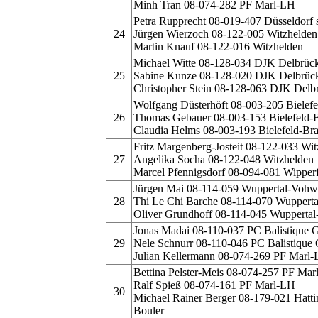
Minh Tran 08-074-282 PF Marl-LH
Petra Rupprecht 08-019-407 Düsseldorf s
24
Jürgen Wierzoch 08-122-005 Witzhelden
Martin Knauf 08-122-016 Witzhelden
Michael Witte 08-128-034 DJK Delbrüc
25
Sabine Kunze 08-128-020 DJK Delbrüc
Christopher Stein 08-128-063 DJK Delb
Wolfgang Düsterhöft 08-003-205 Bielef
26
Thomas Gebauer 08-003-153 Bielefeld-
Claudia Helms 08-003-193 Bielefeld-B
Fritz Margenberg-Josteit 08-122-033 Wi
27
Angelika Socha 08-122-048 Witzhelden
Marcel Pfennigsdorf 08-094-081 Wipperf
Jürgen Mai 08-114-059 Wuppertal-Vohw
28
Thi Le Chi Barche 08-114-070 Wuppert
Oliver Grundhoff 08-114-045 Wupperta
Jonas Madai 08-110-037 PC Balistique G
29
Nele Schnurr 08-110-046 PC Balistique 
Julian Kellermann 08-074-269 PF Marl
Bettina Pelster-Meis 08-074-257 PF Ma
Ralf Spieß 08-074-161 PF Marl-LH
30
Michael Rainer Berger 08-179-021 Hatt
Bouler