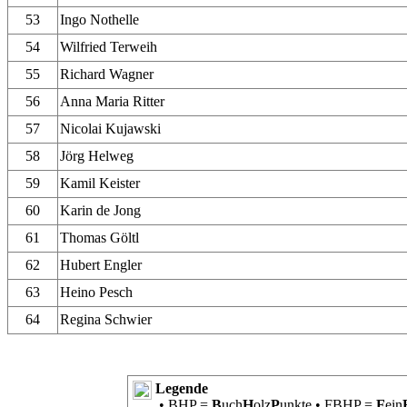
53
Ingo Nothelle
54
Wilfried Terweih
55
Richard Wagner
56
Anna Maria Ritter
57
Nicolai Kujawski
58
Jörg Helweg
59
Kamil Keister
60
Karin de Jong
61
Thomas Göltl
62
Hubert Engler
63
Heino Pesch
64
Regina Schwier
Legende
• BHP =
B
uch
H
olz
P
unkte • FBHP =
F
ein