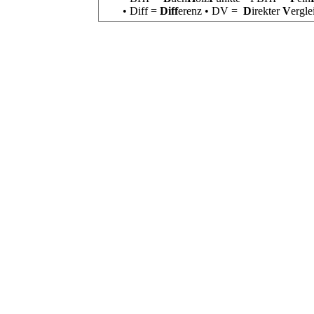
• Diff =
Diff
erenz • DV =
D
irekter
V
ergl