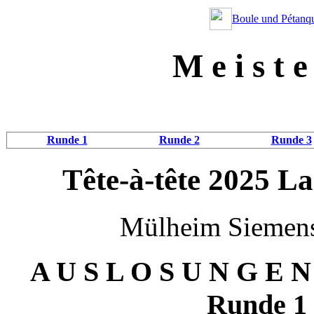
Boule und Pétanqu
M e i s t e 
Runde 1
Runde 2
Runde 3
Tête-à-tête 2025 
Mülheim Siemens
A U S L O S U N G E 
Runde
1