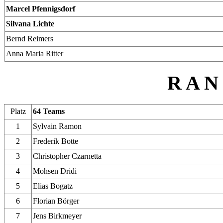
Marcel Pfennigsdorf
Silvana Lichte
Bernd Reimers
Anna Maria Ritter
R A N 
Platz
64 Teams
1
Sylvain Ramon
2
Frederik Botte
3
Christopher Czarnetta
4
Mohsen Dridi
5
Elias Bogatz
6
Florian Börger
7
Jens Birkmeyer