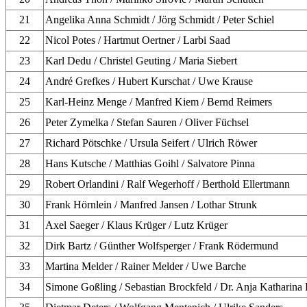
21
Angelika Anna Schmidt / Jörg Schmidt / Peter Schiel
22
Nicol Potes / Hartmut Oertner / Larbi Saad
23
Karl Dedu / Christel Geuting / Maria Siebert
24
André Grefkes / Hubert Kurschat / Uwe Krause
25
Karl-Heinz Menge / Manfred Kiem / Bernd Reimers
26
Peter Zymelka / Stefan Sauren / Oliver Füchsel
27
Richard Pötschke / Ursula Seifert / Ulrich Röwer
28
Hans Kutsche / Matthias Goihl / Salvatore Pinna
29
Robert Orlandini / Ralf Wegerhoff / Berthold Ellertmann
30
Frank Hörnlein / Manfred Jansen / Lothar Strunk
31
Axel Saeger / Klaus Krüger / Lutz Krüger
32
Dirk Bartz / Günther Wolfsperger / Frank Rödermund
33
Martina Melder / Rainer Melder / Uwe Barche
34
Simone Goßling / Sebastian Brockfeld / Dr. Anja Katharina