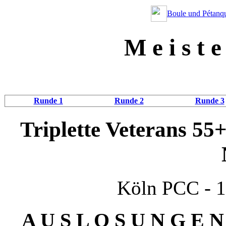
Boule und Pétanqu
M e i s t e 
Runde 1
Runde 2
Runde 3
Triplette Veterans 55
Köln PCC - 1
A U S L O S U N G E 