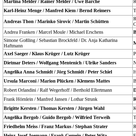
Martina Melder / Rainer Melder / Uwe Barche
R
Karl-Heinz Menge / Manfred Kiem / Bernd Reimers
T
R
Andreas Thon / Marinko Sirovic / Martin Schütten
C
Andrea Franken / Marcel Moule / Michael Erschens
B
Simone Goßling / Sebastian Brockfeld / Dr. Anja Katharina
M
Haftmann
Axel Saeger / Klaus Krüger / Lutz Krüger
P
Dietmar Deters / Wolfgang Mentenich / Ulrike Sanders
N
Angelika Anna Schmidt / Jörg Schmidt / Peter Schiel
H
Ursula Marconi / Marion Plücken / Klemens Mattes
B
Robert Orlandini / Ralf Wegerhoff / Berthold Ellertmann
D
Frank Hörnlein / Manfred Jansen / Lothar Strunk
R
Brigitte Kersten / Thomas Kersten / Jürgen Wahl
K
Angelika Bergob / Guido Bergob / Wilfried Terweih
T
Friedhelm Meiss / Franz Markus / Stephan Strater
R
Heinz-Josef Joemann / Frank Gemein / Peter Wita
E