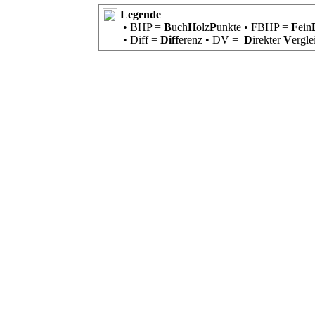
Legende
• BHP =
B
uch
H
olz
P
unkte • FBHP =
F
ein
• Diff =
Diff
erenz • DV =
D
irekter
V
ergl