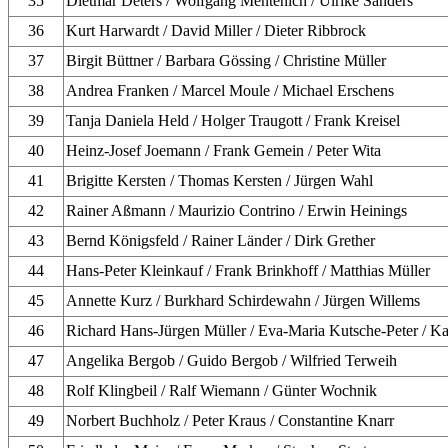
35
Dietmar Deters / Wolfgang Mentenich / Ulrike Sanders
36
Kurt Harwardt / David Miller / Dieter Ribbrock
37
Birgit Büttner / Barbara Gössing / Christine Müller
38
Andrea Franken / Marcel Moule / Michael Erschens
39
Tanja Daniela Held / Holger Traugott / Frank Kreisel
40
Heinz-Josef Joemann / Frank Gemein / Peter Wita
41
Brigitte Kersten / Thomas Kersten / Jürgen Wahl
42
Rainer Aßmann / Maurizio Contrino / Erwin Heinings
43
Bernd Königsfeld / Rainer Länder / Dirk Grether
44
Hans-Peter Kleinkauf / Frank Brinkhoff / Matthias Müller
45
Annette Kurz / Burkhard Schirdewahn / Jürgen Willems
46
Richard Hans-Jürgen Müller / Eva-Maria Kutsche-Peter / K
47
Angelika Bergob / Guido Bergob / Wilfried Terweih
48
Rolf Klingbeil / Ralf Wiemann / Günter Wochnik
49
Norbert Buchholz / Peter Kraus / Constantine Knarr