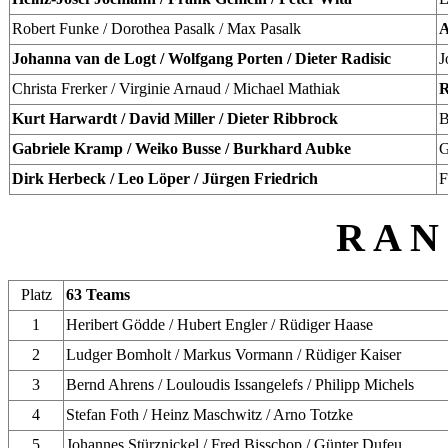
Robert Funke / Dorothea Pasalk / Max Pasalk
A
Johanna van de Logt / Wolfgang Porten / Dieter Radisic
J
Christa Frerker / Virginie Arnaud / Michael Mathiak
R
Kurt Harwardt / David Miller / Dieter Ribbrock
B
Gabriele Kramp / Weiko Busse / Burkhard Aubke
G
Dirk Herbeck / Leo Löper / Jürgen Friedrich
F
R A N 
Platz
63 Teams
1
Heribert Gödde / Hubert Engler / Rüdiger Haase
2
Ludger Bomholt / Markus Vormann / Rüdiger Kaiser
3
Bernd Ahrens / Louloudis Issangelefs / Philipp Michels
4
Stefan Foth / Heinz Maschwitz / Arno Totzke
5
Johannes Stürznickel / Fred Bisschop / Günter Dufeu