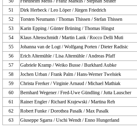
50
Friedhelm Meiss / Franz Markus / Stephan Strater
51
Dirk Herbeck / Leo Löper / Jürgen Friedrich
52
Torsten Neumann / Thomas Thissen / Stefan Thissen
53
Karin Epping / Günter Brüning / Thomas Hingst
54
Klaus Altenschmidt / Martin Lank / Rocco Delli Muti
55
Johanna van de Logt / Wolfgang Porten / Dieter Radisic
56
Erich Altemühle / Lisa Altemühle / Andreas Pfaff
57
Gabriele Kramp / Weiko Busse / Burkhard Aubke
58
Jochen Urban / Frank Palm / Hans-Werner Twelsiek
59
Christa Frerker / Virginie Arnaud / Michael Mathiak
60
Bernhard Wegener / Fred-Uwe Gündling / Jutta Lauscher
61
Rainer Engler / Richard Krajewski / Martina Reh
62
Robert Funke / Dorothea Pasalk / Max Pasalk
63
Giuseppe Sgarra / Uschi Wendt / Enno Hungerland