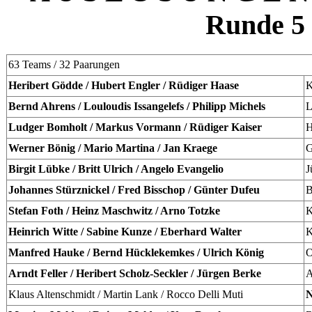
Runde
5
63 Teams / 32 Paarungen
Heribert Gödde / Hubert Engler / Rüdiger Haase
K
Bernd Ahrens / Louloudis Issangelefs / Philipp Michels
L
Ludger Bomholt / Markus Vormann / Rüdiger Kaiser
H
Werner Bönig / Mario Martina / Jan Kraege
G
Birgit Lübke / Britt Ulrich / Angelo Evangelio
J
Johannes Stürznickel / Fred Bisschop / Günter Dufeu
B
Stefan Foth / Heinz Maschwitz / Arno Totzke
K
Heinrich Witte / Sabine Kunze / Eberhard Walter
K
Manfred Hauke / Bernd Hücklekemkes / Ulrich König
O
Arndt Feller / Heribert Scholz-Seckler / Jürgen Berke
A
Klaus Altenschmidt / Martin Lank / Rocco Delli Muti
N