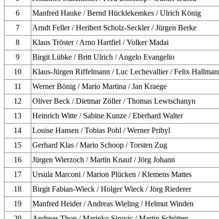
6
Manfred Hauke / Bernd Hücklekemkes / Ulrich König
7
Arndt Feller / Heribert Scholz-Seckler / Jürgen Berke
8
Klaus Tröster / Arno Hartfiel / Volker Madai
9
Birgit Lübke / Britt Ulrich / Angelo Evangelio
10
Klaus-Jürgen Riffelmann / Luc Lechevallier / Felix Hallman
11
Werner Bönig / Mario Martina / Jan Kraege
12
Oliver Beck / Dietmar Zöller / Thomas Lewtschanyn
13
Heinrich Witte / Sabine Kunze / Eberhard Walter
14
Louise Hansen / Tobias Pohl / Werner Pribyl
15
Gerhard Klas / Mario Schoop / Torsten Zug
16
Jürgen Wierzoch / Martin Knauf / Jörg Johann
17
Ursula Marconi / Marion Plücken / Klemens Mattes
18
Birgit Fabian-Wieck / Holger Wieck / Jörg Riederer
19
Manfred Heider / Andreas Wieling / Helmut Winden
20
Andreas Thon / Marinko Sirovic / Martin Schütten