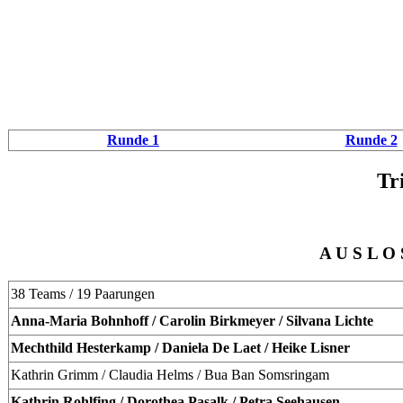
Runde 1
Runde 2
Tr
A U S L O
38 Teams / 19 Paarungen
Anna-Maria Bohnhoff / Carolin Birkmeyer / Silvana Lichte
Mechthild Hesterkamp / Daniela De Laet / Heike Lisner
Kathrin Grimm / Claudia Helms / Bua Ban Somsringam
Kathrin Rohlfing / Dorothea Pasalk / Petra Seehausen