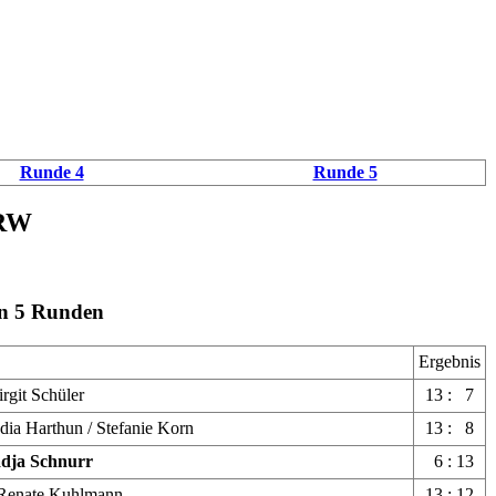
Runde 4
Runde 5
NRW
n 5 Runden
Ergebnis
irgit Schüler
13 : 7
dia Harthun / Stefanie Korn
13 : 8
adja Schnurr
6 : 13
 Renate Kuhlmann
13 : 12