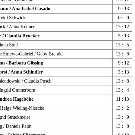
mann / Ana Isabel Casado
9 : 13
Heidi Schwick
0 : 0
ack / Alina Kettner
13 : 12
e / Claudia Brucker
5 : 13
inna Stoll
13 : 5
e Striewe-Gabriel / Gaby Brendel
13 : 8
nn / Barbara Gössing
9 : 12
rst / Anna Schindler
3 : 13
alendowski / Claudia Pusch
13 : 8
/ Ingrid Ommerborn
13 : 4
 Andrea Hageböke
11 : 13
 Helga Wieling-Niesche
13 : 2
grid Struckmeier
13 : 9
ng / Daniela Palm
13 : 8