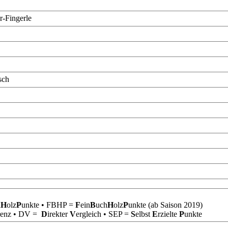
r-Fingerle
sch
h
H
olz
P
unkte • FBHP =
F
ein
B
uch
H
olz
P
unkte (ab Saison 2019)
renz • DV =
D
irekter
V
ergleich • SEP =
S
elbst
E
rzielte
P
unkte