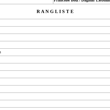
Francoise Bolz / Dagmar Liebman
R A N G L I S T E
n