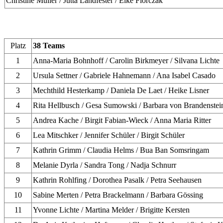
Christine Müller / Jutta Landfester / Elke Florczak
Platz
38 Teams
1
Anna-Maria Bohnhoff / Carolin Birkmeyer / Silvana Lichte
2
Ursula Settner / Gabriele Hahnemann / Ana Isabel Casado
3
Mechthild Hesterkamp / Daniela De Laet / Heike Lisner
4
Rita Hellbusch / Gesa Sumowski / Barbara von Brandenstei
5
Andrea Kache / Birgit Fabian-Wieck / Anna Maria Ritter
6
Lea Mitschker / Jennifer Schüler / Birgit Schüler
7
Kathrin Grimm / Claudia Helms / Bua Ban Somsringam
8
Melanie Dyrla / Sandra Tong / Nadja Schnurr
9
Kathrin Rohlfing / Dorothea Pasalk / Petra Seehausen
10
Sabine Merten / Petra Brackelmann / Barbara Gössing
11
Yvonne Lichte / Martina Melder / Brigitte Kersten