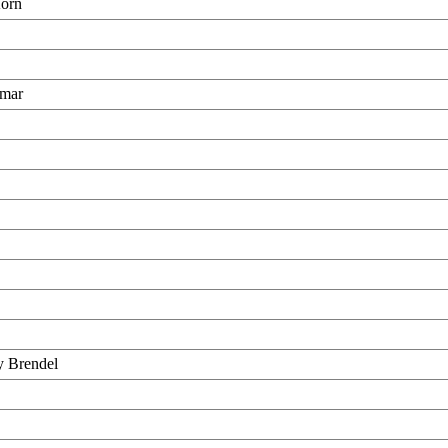
Korn
smar
y Brendel