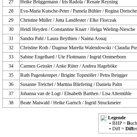
27
Heike Brüggemann / Iris Radola / Renate Reyning
28
Eva-Maria Kutsche-Peter / Pamela Bühler / Regina Dreische
29
Christine Müller / Jutta Landfester / Elke Florczak
30
Heidi Heyden / Constantine Knarr / Helga Wieling-Niesche
31
Sandra Pahl / Laura Beythien / Naima Aouaj
32
Christine Roth / Dagmar Marella Walendowski / Claudia Pu
33
Sabine Engelhard / Ute Flottmann / Ingrid Ommerborn
34
Carmen Geissler / Anke Rüter / Andrea Hageböke
35
Ruth Pagenkemper / Brigitte Topmöller / Petra Ibrügger
36
Susanne Treichel / Martina Bliefering / Daniela Palm
37
Johanna van de Logt / Elisabeth Barthen / Lisa Altemühle
38
Beate Maiwald / Heike Garisch / Ingrid Struckmeier
Legende
• BHP =
B
uc
• Diff =
Diff
e