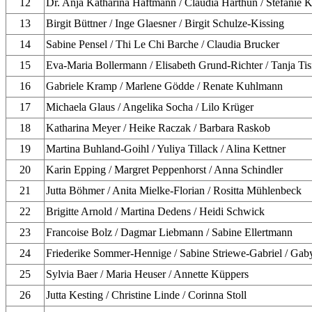
12
Dr. Anja Katharina Haftmann / Claudia Harthun / Stefanie 
13
Birgit Büttner / Inge Glaesner / Birgit Schulze-Kissing
14
Sabine Pensel / Thi Le Chi Barche / Claudia Brucker
15
Eva-Maria Bollermann / Elisabeth Grund-Richter / Tanja Ti
16
Gabriele Kramp / Marlene Gödde / Renate Kuhlmann
17
Michaela Glaus / Angelika Socha / Lilo Krüger
18
Katharina Meyer / Heike Raczak / Barbara Raskob
19
Martina Buhland-Goihl / Yuliya Tillack / Alina Kettner
20
Karin Epping / Margret Peppenhorst / Anna Schindler
21
Jutta Böhmer / Anita Mielke-Florian / Rositta Mühlenbeck
22
Brigitte Arnold / Martina Dedens / Heidi Schwick
23
Francoise Bolz / Dagmar Liebmann / Sabine Ellertmann
24
Friederike Sommer-Hennige / Sabine Striewe-Gabriel / Gab
25
Sylvia Baer / Maria Heuser / Annette Küppers
26
Jutta Kesting / Christine Linde / Corinna Stoll