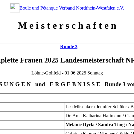
Boule und Pétanque Verband Nordrhein-Westfalen e.V.
M e i s t e r s c h a f t e n
Runde 3
iplette Frauen 2025 Landesmeisterschaft 
Löhne-Gohfeld - 01.06.2025 Sonntag
 S U N G E N und E R G E B N I S S E Runde
3
vo
Lea Mitschker / Jennifer Schüler / B
Dr. Anja Katharina Haftmann / Clau
Melanie Dyrla / Sandra Tong / N
Gabriele Kramp / Marlene Gödde /