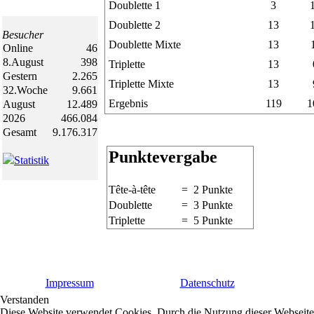
Doublette 1
3
Doublette 2
13
Besucher
Doublette Mixte
13
Online
46
8.August
398
Triplette
13
Gestern
2.265
Triplette Mixte
13
32.Woche
9.661
Ergebnis
119
1
August
12.489
2026
466.084
Gesamt
9.176.317
Punktevergabe
Statistik
Tête-à-tête
= 2 Punkte
Doublette
= 3 Punkte
Triplette
= 5 Punkte
Impressum
Datenschutz
Verstanden
Diese Website verwendet Cookies. Durch die Nutzung dieser Webseite e