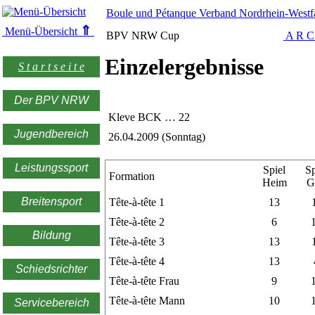
Boule und Pétanque Verband Nordrhein-Westfa
⇑
Menü-Übersicht
BPV NRW Cup
A R C
Einzelergebnisse
S t a r t s e i t e
Der BPV NRW
Kleve BCK … 22
Jugendbereich
26.04.2009 (Sonntag)
Leistungssport
Spiel
Sp
Formation
Heim
G
Breitensport
Tête-à-tête 1
13
Tête-à-tête 2
6
Bildung
Tête-à-tête 3
13
Tête-à-tête 4
13
Schiedsrichter
Tête-à-tête Frau
9
Tête-à-tête Mann
10
Servicebereich