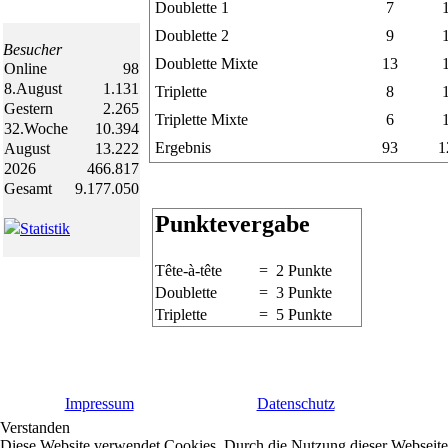
Doublette 1
7
Doublette 2
9
Besucher
Doublette Mixte
13
Online
98
8.August
1.131
Triplette
8
Gestern
2.265
Triplette Mixte
6
32.Woche
10.394
Ergebnis
93
1
August
13.222
2026
466.817
Gesamt
9.177.050
Punktevergabe
Statistik
Tête-à-tête
= 2 Punkte
Doublette
= 3 Punkte
Triplette
= 5 Punkte
Impressum
Datenschutz
Verstanden
Diese Website verwendet Cookies. Durch die Nutzung dieser Webseite e