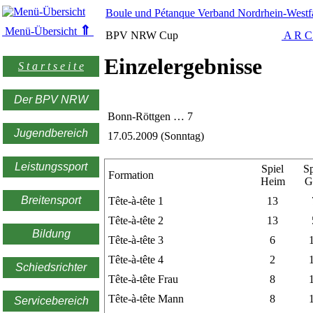
Boule und Pétanque Verband Nordrhein-Westfa
⇑
Menü-Übersicht
BPV NRW Cup
A R C
Einzelergebnisse
S t a r t s e i t e
Der BPV NRW
Bonn-Röttgen … 7
Jugendbereich
17.05.2009 (Sonntag)
Leistungssport
Spiel
Sp
Formation
Heim
G
Breitensport
Tête-à-tête 1
13
Tête-à-tête 2
13
Bildung
Tête-à-tête 3
6
Tête-à-tête 4
2
Schiedsrichter
Tête-à-tête Frau
8
Tête-à-tête Mann
8
Servicebereich