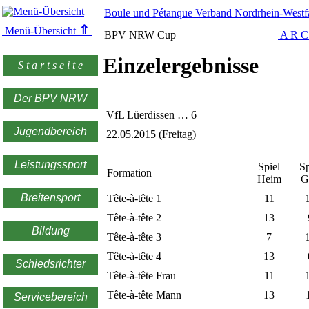
Boule und Pétanque Verband Nordrhein-Westfa
⇑
Menü-Übersicht
BPV NRW Cup
A R C
Einzelergebnisse
S t a r t s e i t e
Der BPV NRW
VfL Lüerdissen … 6
Jugendbereich
22.05.2015 (Freitag)
Leistungssport
Spiel
Sp
Formation
Heim
G
Breitensport
Tête-à-tête 1
11
Tête-à-tête 2
13
Bildung
Tête-à-tête 3
7
Tête-à-tête 4
13
Schiedsrichter
Tête-à-tête Frau
11
Tête-à-tête Mann
13
Servicebereich