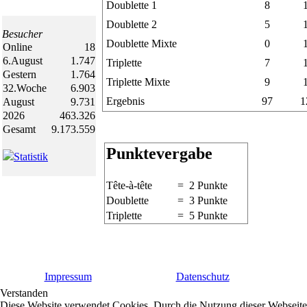
Doublette 1
8
Doublette 2
5
Besucher
Doublette Mixte
0
Online
18
6.August
1.747
Triplette
7
Gestern
1.764
Triplette Mixte
9
32.Woche
6.903
Ergebnis
97
1
August
9.731
2026
463.326
Gesamt
9.173.559
Punktevergabe
Statistik
Tête-à-tête
= 2 Punkte
Doublette
= 3 Punkte
Triplette
= 5 Punkte
Impressum
Datenschutz
Verstanden
Diese Website verwendet Cookies. Durch die Nutzung dieser Webseite e