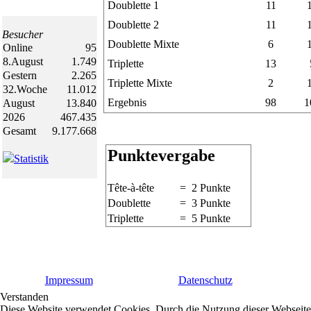
Doublette 1
11
Doublette 2
11
Besucher
Doublette Mixte
6
Online
95
8.August
1.749
Triplette
13
Gestern
2.265
Triplette Mixte
2
32.Woche
11.012
Ergebnis
98
1
August
13.840
2026
467.435
Gesamt
9.177.668
Punktevergabe
Statistik
Tête-à-tête
= 2 Punkte
Doublette
= 3 Punkte
Triplette
= 5 Punkte
Impressum
Datenschutz
Verstanden
Diese Website verwendet Cookies. Durch die Nutzung dieser Webseite e