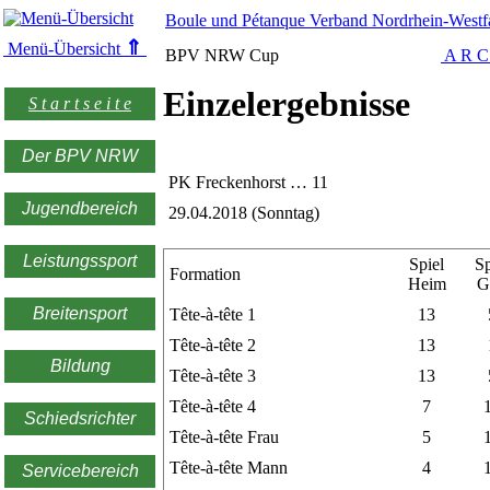
Boule und Pétanque Verband Nordrhein-Westfa
⇑
Menü-Übersicht
BPV NRW Cup
A R C
Einzelergebnisse
S t a r t s e i t e
Der BPV NRW
PK Freckenhorst … 11
Jugendbereich
29.04.2018 (Sonntag)
Leistungssport
Spiel
Sp
Formation
Heim
G
Breitensport
Tête-à-tête 1
13
Tête-à-tête 2
13
Bildung
Tête-à-tête 3
13
Tête-à-tête 4
7
Schiedsrichter
Tête-à-tête Frau
5
Tête-à-tête Mann
4
Servicebereich