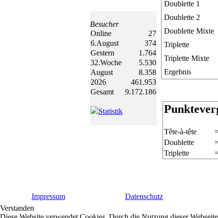
Doublette 1
Doublette 2
Besucher
Doublette Mixte
Online
27
6.August
374
Triplette
Gestern
1.764
Triplette Mixte
32.Woche
5.530
Ergebnis
August
8.358
2026
461.953
Gesamt
9.172.186
Punktever
Statistik
Tête-à-tête
Doublette
Triplette
Impressum
Datenschutz
Verstanden
Diese Website verwendet Cookies. Durch die Nutzung dieser Webseite 