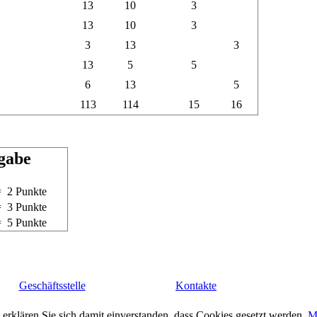
13
10
3
13
10
3
3
13
3
13
5
5
6
13
5
113
114
15
16
gabe
= 2 Punkte
= 3 Punkte
= 5 Punkte
Geschäftsstelle
Kontakte
erklären Sie sich damit einverstanden, dass Cookies gesetzt werden.
M