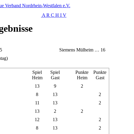
ue Verband Nordrhein-Westfalen e.V.
A R C H I V
gebnisse
5
Siemens Mülheim … 16
tag)
Spiel
Spiel
Punkte
Punkte
Heim
Gast
Heim
Gast
13
9
2
8
13
2
11
13
2
13
2
2
12
13
2
8
13
2