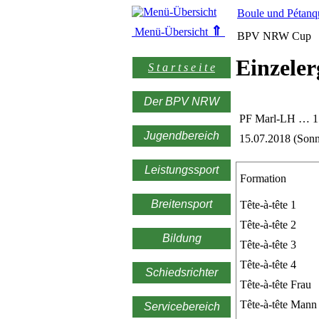
Boule und Pétanq
⇑
Menü-Übersicht
BPV NRW Cup
Einzeler
S t a r t s e i t e
Der BPV NRW
PF Marl-LH … 1
Jugendbereich
15.07.2018 (Sonn
Leistungssport
Formation
Breitensport
Tête-à-tête 1
Tête-à-tête 2
Bildung
Tête-à-tête 3
Tête-à-tête 4
Schiedsrichter
Tête-à-tête Frau
Tête-à-tête Mann
Servicebereich