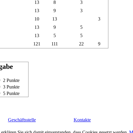
13
8
3
13
9
3
10
13
3
13
9
5
13
5
5
121
111
22
9
gabe
= 2 Punkte
= 3 Punkte
= 5 Punkte
Geschäftsstelle
Kontakte
erklären Sie sich damit einverstanden, dass Cookies gesetzt werden.
M