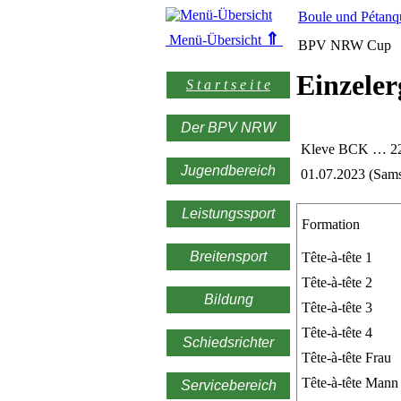
Boule und Pétanq
⇑
Menü-Übersicht
BPV NRW Cup
Einzeler
S t a r t s e i t e
Der BPV NRW
Kleve BCK … 2
Jugendbereich
01.07.2023 (Sams
Leistungssport
Formation
Breitensport
Tête-à-tête 1
Tête-à-tête 2
Bildung
Tête-à-tête 3
Tête-à-tête 4
Schiedsrichter
Tête-à-tête Frau
Tête-à-tête Mann
Servicebereich