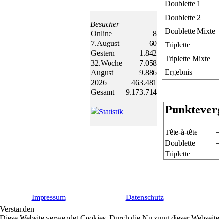
Doublette 1
Doublette 2
Besucher
Doublette Mixte
Online
8
7.August
60
Triplette
Gestern
1.842
Triplette Mixte
32.Woche
7.058
Ergebnis
August
9.886
2026
463.481
Gesamt
9.173.714
Punktever
Statistik
Tête-à-tête
Doublette
Triplette
Impressum
Datenschutz
Verstanden
Diese Website verwendet Cookies. Durch die Nutzung dieser Webseite 