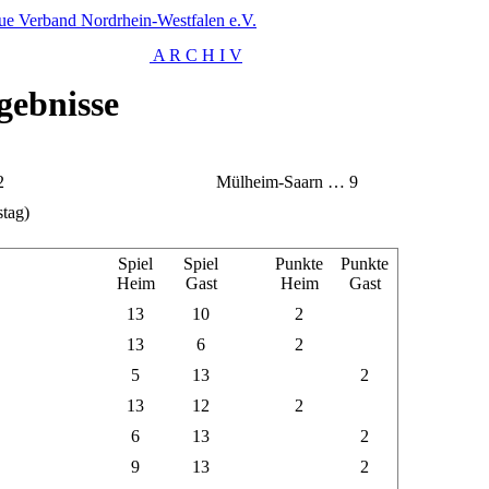
ue Verband Nordrhein-Westfalen e.V.
A R C H I V
gebnisse
2
Mülheim-Saarn … 9
tag)
Spiel
Spiel
Punkte
Punkte
Heim
Gast
Heim
Gast
13
10
2
13
6
2
5
13
2
13
12
2
6
13
2
9
13
2