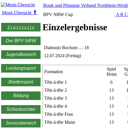
Boule und Pétanque Verband Nordrhein-Westfa
⇑
Menü-Übersicht
BPV NRW Cup
A R C
Einzelergebnisse
S t a r t s e i t e
Der BPV NRW
Diaboulo Bochum … 18
Jugendbereich
12.07.2024 (Freitag)
Leistungssport
Spiel
Sp
Formation
Heim
G
Breitensport
Tête-à-tête 1
6
Tête-à-tête 2
13
Bildung
Tête-à-tête 3
13
Tête-à-tête 4
13
Schiedsrichter
Tête-à-tête Frau
13
Tête-à-tête Mann
13
Servicebereich