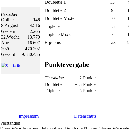
Doublette 1
13
Doublette 2
9
Besucher
Doublette Mixte
10
Online
148
8.August
4.516
Triplette
13
Gestern
2.265
Triplette Mixte
7
32.Woche
13.779
Ergebnis
123
August
16.607
2026
470.202
Gesamt
9.180.435
Punktevergabe
Statistik
Tête-à-tête
= 2 Punkte
Doublette
= 3 Punkte
Triplette
= 5 Punkte
Impressum
Datenschutz
Verstanden
Diese Website verwendet Cookies. Durch die Nutzung dieser Webseite e