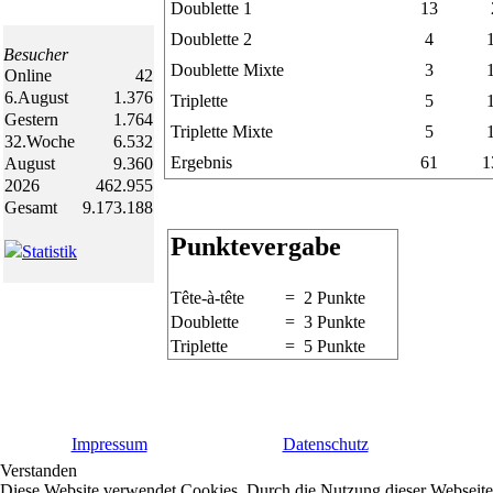
Doublette 1
13
Doublette 2
4
Besucher
Doublette Mixte
3
Online
42
6.August
1.376
Triplette
5
Gestern
1.764
Triplette Mixte
5
32.Woche
6.532
Ergebnis
61
1
August
9.360
2026
462.955
Gesamt
9.173.188
Punktevergabe
Statistik
Tête-à-tête
= 2 Punkte
Doublette
= 3 Punkte
Triplette
= 5 Punkte
Impressum
Datenschutz
Verstanden
Diese Website verwendet Cookies. Durch die Nutzung dieser Webseite e