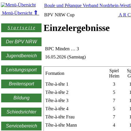
Boule und Pétanque Verband Nordrhein-Westfa
⇑
Menü-Übersicht
BPV NRW Cup
A R C
Einzelergebnisse
S t a r t s e i t e
Der BPV NRW
BPC Minden … 3
Jugendbereich
16.05.2026 (Samstag)
Leistungssport
Spiel
Sp
Formation
Heim
G
Breitensport
Tête-à-tête 1
3
Tête-à-tête 2
5
Bildung
Tête-à-tête 3
7
Tête-à-tête 4
5
Schiedsrichter
Tête-à-tête Frau
7
Tête-à-tête Mann
4
Servicebereich