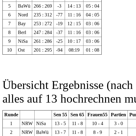
5
BaWü
266 : 269
-3
14 : 13
05 : 04
6
Nord
235 : 312
-77
11 : 16
04 : 05
7
Bay
253 : 272
-19
12 : 15
03 : 06
8
Berl
247 : 284
-37
11 : 16
03 : 06
9
NiSa
261 : 286
-25
10 : 17
03 : 06
10
Ost
201 : 295
-94
08:19
01 : 08
Übersicht Ergebnisse (nach
alles auf 13 hochrechnen m
Runde
Sen 55
Sen 65
Frauen55
Partien
Pu
1
NRW
NiSa
13 - 5
11 - 8
10 - 4
3 - 0
2
NRW
BaWü
13 - 7
11 - 8
8 - 9
2 - 1