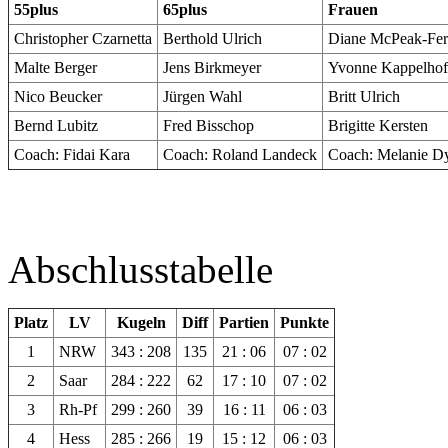
55plus
65plus
Frauen
Christopher Czarnetta
Berthold Ulrich
Diane McPeak-Fer
Malte Berger
Jens Birkmeyer
Yvonne Kappelhof
Nico Beucker
Jürgen Wahl
Britt Ulrich
Bernd Lubitz
Fred Bisschop
Brigitte Kersten
Coach: Fidai Kara
Coach: Roland Landeck
Coach: Melanie Dy
Abschlusstabelle
Platz
LV
Kugeln
Diff
Partien
Punkte
1
NRW
343 : 208
135
21 : 06
07 : 02
2
Saar
284 : 222
62
17 : 10
07 : 02
3
Rh-Pf
299 : 260
39
16 : 11
06 : 03
4
Hess
285 : 266
19
15 : 12
06 : 03