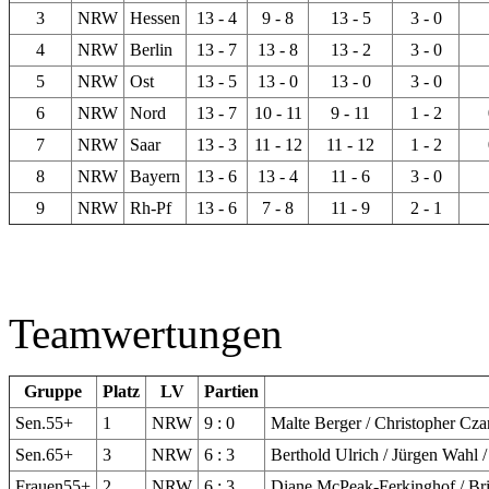
3
NRW
Hessen
13 - 4
9 - 8
13 - 5
3 - 0
4
NRW
Berlin
13 - 7
13 - 8
13 - 2
3 - 0
5
NRW
Ost
13 - 5
13 - 0
13 - 0
3 - 0
6
NRW
Nord
13 - 7
10 - 11
9 - 11
1 - 2
7
NRW
Saar
13 - 3
11 - 12
11 - 12
1 - 2
8
NRW
Bayern
13 - 6
13 - 4
11 - 6
3 - 0
9
NRW
Rh-Pf
13 - 6
7 - 8
11 - 9
2 - 1
Teamwertungen
Gruppe
Platz
LV
Partien
Sen.55+
1
NRW
9 : 0
Malte Berger / Christopher Cza
Sen.65+
3
NRW
6 : 3
Berthold Ulrich / Jürgen Wahl 
Frauen55+
2
NRW
6 : 3
Diane McPeak-Ferkinghof / Brig