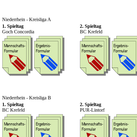
Niederrhein - Kreisliga A
1. Spieltag
2. Spieltag
Goch Concordia
BC Krefeld
Niederrhein - Kreisliga B
1. Spieltag
2. Spieltag
BC Krefeld
PUR-Lintorf