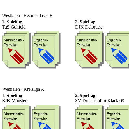
Westfalen - Bezirksklasse B
1. Spieltag
2. Spieltag
TuS Gohfeld
DJK Delbrück
Westfalen - Kreisliga A
1. Spieltag
2. Spieltag
KfK Münster
SV Drensteinfurt Klack 09