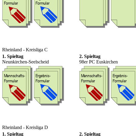
Rheinland - Kreisliga C
1. Spieltag
2. Spieltag
Neunkirchen-Seelscheid
98er PC Euskirchen
Rheinland - Kreisliga D
1. Spieltag
2. Spieltag