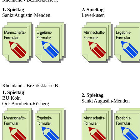
1. Spieltag
2. Spieltag
Sankt Augustin-Menden
Leverkusen
Rheinland - Bezirksklasse B
1. Spieltag
2. Spieltag
BU Köln
Sankt Augustin-Menden
Ort: Bornheim-Rösberg