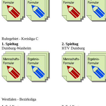
Ruhrgebiet - Kreisliga C
1. Spieltag
2. Spieltag
Duisburg-Wanheim
HTV Duisburg
Westfalen - Bezirksliga