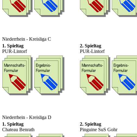
Niederrhein - Kreisliga C
1. Spieltag
2. Spieltag
PUR-Lintorf
PUR-Lintorf
Niederrhein - Kreisliga D
1. Spieltag
2. Spieltag
Chateau Benrath
Pinguine SuS Gohr