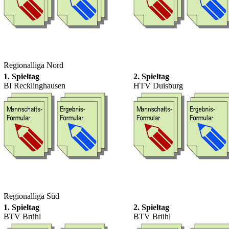
Regionalliga Nord
1. Spieltag
2. Spieltag
BI Recklinghausen
HTV Duisburg
Regionalliga Süd
1. Spieltag
2. Spieltag
BTV Brühl
BTV Brühl