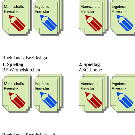
Rheinland - Bezirksliga
1. Spieltag
2. Spieltag
BF Wermelskirchen
ASC Loope
Rheinland - Bezirksklasse A