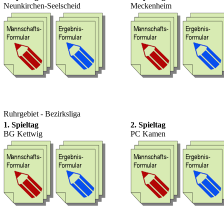
Neunkirchen-Seelscheid
Meckenheim
Ruhrgebiet - Bezirksliga
1. Spieltag
2. Spieltag
BG Kettwig
PC Kamen