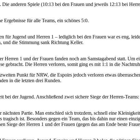
. Die anderen Spiele (10:13 bei den Frauen und jeweils 12:13 bei Herr
 Ergebnisse für alle Teams, ein schönes 5:0.
gen für Jugend und Herren 1 – lediglich bei den Frauen war es eng, leid
n, und die Stimmung sank Richtung Keller.
er Herren 1 und der Frauen fanden noch am Samstagabend statt. Um ein 
gebracht. Die Herren verloren, somit ging es mit 1:1 in die Nachtruh
weiten Punkt für NRW, die Espoirs jedoch verloren etwas überraschend.
nden in die letzten drei Runden.
Zeit bei der Jugend. Anschließend zwei sichere Siege der Herren-Teams
nächsten Partie. Man entschied sich trotzdem, schnell eine Kleinigkeit 
s tragisch ist. Besonders gegen ein Team, das bis dahin nur einen ei
chen Siege der Herren 1 und der Frauen (gegen das am Ende beste Fraue