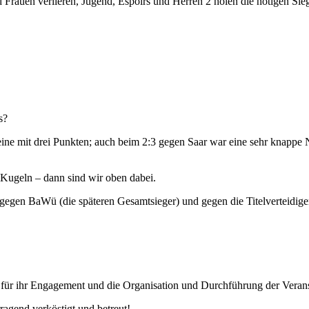
d Frauen verlieren, Jugend, Espoirs und Herren 2 holen die nötigen Si
s?
ne mit drei Punkten; auch beim 2:3 gegen Saar war eine sehr knappe 
 Kugeln – dann sind wir oben dabei.
n gegen BaWü (die späteren Gesamtsieger) und gegen die Titelverteidige
!
ür ihr Engagement und die Organisation und Durchführung der Verans
ragend verköstigt und betreut!