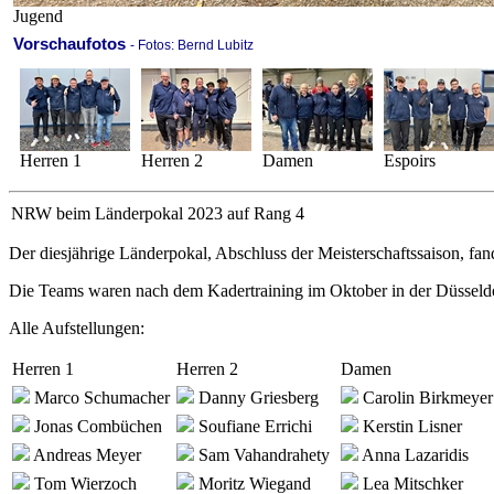
Jugend
Vorschaufotos
- Fotos: Bernd Lubitz
Herren 1
Herren 2
Damen
Espoirs
NRW beim Länderpokal 2023 auf Rang 4
Der diesjährige Länderpokal, Abschluss der Meisterschaftssaison, fand
Die Teams waren nach dem Kadertraining im Oktober in der Düsseldorf
Alle Aufstellungen:
Herren 1
Herren 2
Damen
Marco Schumacher
Danny Griesberg
Carolin Birkmeyer
Jonas Combüchen
Soufiane Errichi
Kerstin Lisner
Andreas Meyer
Sam Vahandrahety
Anna Lazaridis
Tom Wierzoch
Moritz Wiegand
Lea Mitschker