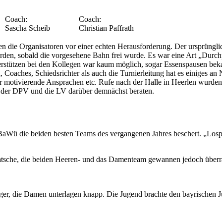
Coach:
Coach:
Sascha Scheib
Christian Paffrath
 die Organisatoren vor einer echten Herausforderung. Der ursprünglic
den, sobald die vorgesehene Bahn frei wurde. Es war eine Art „Durchp
tützen bei den Kollegen war kaum möglich, sogar Essenspausen bekam 
 Coaches, Schiedsrichter als auch die Turnierleitung hat es einiges an
r motivierende Ansprachen etc. Rufe nach der Halle in Heerlen wurden 
en der DPV und die LV darüber demnächst beraten.
 BaWü die beiden besten Teams des vergangenen Jahres beschert. „Lo
sche, die beiden Heeren- und das Damenteam gewannen jedoch überras
ger, die Damen unterlagen knapp. Die Jugend brachte den bayrischen 