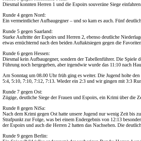
Diesmal konnten Herren 1 und die Espoirs souveräne Siege einfahren
Runde 4 gegen Nord:
Ein vermeintlicher Aufbaugegner – und so kam es auch. Fünf deutliche
Runde 5 gegen Saarland:
Starke Auftritte der Espoirs und Herren 2, ebenso deutliche Niederla
etwas ernüchternd nach den beiden Auftaktsiegen gegen die Favorite
Runde 6 gegen Hessen:
Diesmal kein Aufbaugegner, sondern der Tabellenführer. Die Spiele d
Führung noch hergegeben, aber irgendwie wurde das 11:10 nach Hause 
Am Sonntag um 08.00 Uhr früh ging es weiter. Die Jugend holte den z
5:4, 5:10, 7:10, 7:12, 7:13. Wieder ein 2:3 und wir gingen mit 3:3 Ru
Runde 7 gegen Ost:
Zügige, deutliche Siege der Frauen und Espoirs, ein Krimi über die 
Runde 8 gegen NiSa:
Nach dem Krimi gegen Ost hatte unsere Jugend nur wenig Zeit bis zur 
Strafpunkt zur Folge, was bei einem Endergebnis von 12:13 besonder
der Espoirs und auch die Herren 2 hatten das Nachsehen. Die deutli
Runde 9 gegen Berlin: