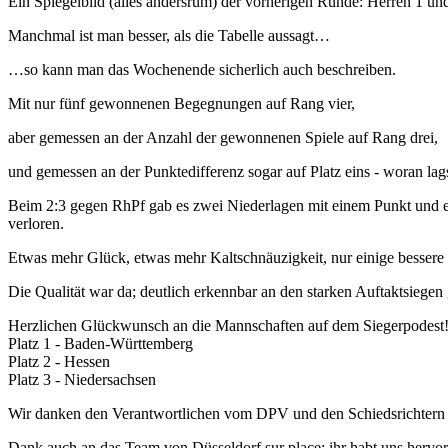
Ein Spiegelbild (alles andersrum) der vorherigen Runde: Herren 1 un
Manchmal ist man besser, als die Tabelle aussagt…
…so kann man das Wochenende sicherlich auch beschreiben.
Mit nur fünf gewonnenen Begegnungen auf Rang vier,
aber gemessen an der Anzahl der gewonnenen Spiele auf Rang drei,
und gemessen an der Punktedifferenz sogar auf Platz eins - woran lag
Beim 2:3 gegen RhPf gab es zwei Niederlagen mit einem Punkt und ei
verloren.
Etwas mehr Glück, etwas mehr Kaltschnäuzigkeit, nur einige bessere
Die Qualität war da; deutlich erkennbar an den starken Auftaktsiege
Herzlichen Glückwunsch an die Mannschaften auf dem Siegerpodest
Platz 1 - Baden-Württemberg
Platz 2 - Hessen
Platz 3 - Niedersachsen
Wir danken den Verantwortlichen vom DPV und den Schiedsrichtern f
Dank auch an das Team von Düsseldorf sur place: ihr habt uns hervor