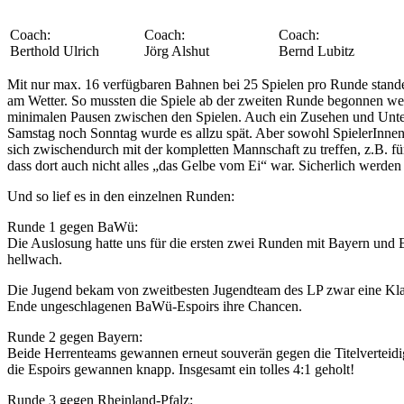
Coach:
Coach:
Coach:
Berthold Ulrich
Jörg Alshut
Bernd Lubitz
Mit nur max. 16 verfügbaren Bahnen bei 25 Spielen pro Runde standen
am Wetter. So mussten die Spiele ab der zweiten Runde begonnen wer
minimalen Pausen zwischen den Spielen. Auch ein Zusehen und Unters
Samstag noch Sonntag wurde es allzu spät. Aber sowohl SpielerInnen,
sich zwischendurch mit der kompletten Mannschaft zu treffen, z.B. fü
dass dort auch nicht alles „das Gelbe vom Ei“ war. Sicherlich werd
Und so lief es in den einzelnen Runden:
Runde 1 gegen BaWü:
Die Auslosung hatte uns für die ersten zwei Runden mit Bayern und
hellwach.
Die Jugend bekam von zweitbesten Jugendteam des LP zwar eine Klat
Ende ungeschlagenen BaWü-Espoirs ihre Chancen.
Runde 2 gegen Bayern:
Beide Herrenteams gewannen erneut souverän gegen die Titelverteidi
die Espoirs gewannen knapp. Insgesamt ein tolles 4:1 geholt!
Runde 3 gegen Rheinland-Pfalz: