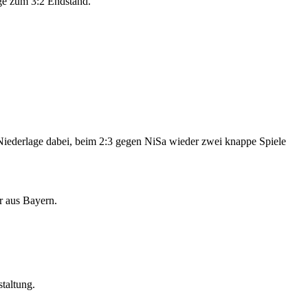
ege zum 3:2 Endstand.
Niederlage dabei, beim 2:3 gegen NiSa wieder zwei knappe Spiele
r aus Bayern.
taltung.