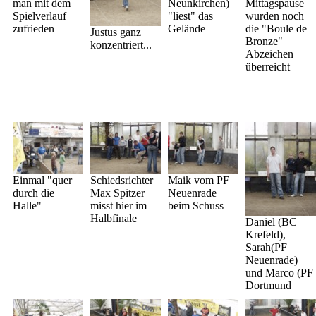
man mit dem
Neunkirchen)
Mittagspause
Spielverlauf
"liest" das
wurden noch
zufrieden
Gelände
die "Boule de
Justus ganz
Bronze"
konzentriert...
Abzeichen
überreicht
Einmal "quer
Schiedsrichter
Maik vom PF
durch die
Max Spitzer
Neuenrade
Halle"
misst hier im
beim Schuss
Halbfinale
Daniel (BC
Krefeld),
Sarah(PF
Neuenrade)
und Marco (PF
Dortmund