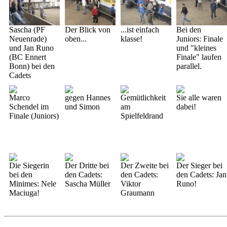
Sascha (PF
Der Blick von
...ist einfach
Bei den
Neuenrade)
oben...
klasse!
Juniors: Finale
und Jan Runo
und "kleines
(BC Ennert
Finale" laufen
Bonn) bei den
parallel.
Cadets
Marco
gegen Hannes
Gemütlichkeit
Sie alle waren
Schendel im
und Simon
am
dabei!
Finale (Juniors)
Spielfeldrand
Die Siegerin
Der Dritte bei
Der Zweite bei
Der Sieger bei
bei den
den Cadets:
den Cadets:
den Cadets: Jan
Minimes: Nele
Sascha Müller
Viktor
Runo!
Maciuga!
Graumann