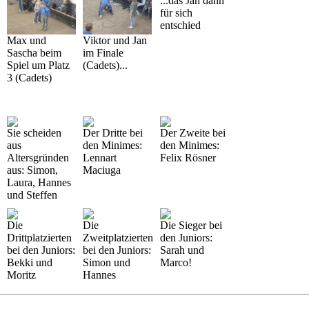
...das Jan dann
für sich
entschied
Max und
Viktor und Jan
Sascha beim
im Finale
Spiel um Platz
(Cadets)...
3 (Cadets)
Sie scheiden
Der Dritte bei
Der Zweite bei
aus
den Minimes:
den Minimes:
Altersgründen
Lennart
Felix Rösner
aus: Simon,
Maciuga
Laura, Hannes
und Steffen
Die
Die
Die Sieger bei
Drittplatzierten
Zweitplatzierten
den Juniors:
bei den Juniors:
bei den Juniors:
Sarah und
Bekki und
Simon und
Marco!
Moritz
Hannes