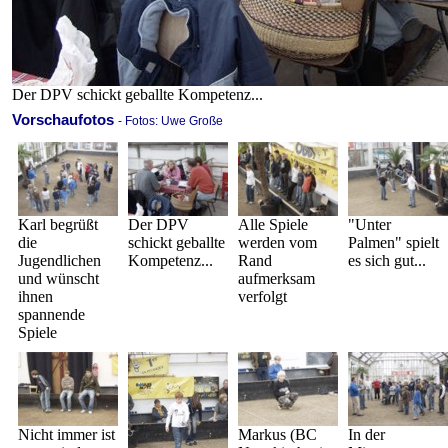
Der DPV schickt geballte Kompetenz...
Vorschaufotos
- Fotos: Uwe Große
Karl begrüßt
Der DPV
Alle Spiele
"Unter
die
schickt geballte
werden vom
Palmen" spielt
Jugendlichen
Kompetenz...
Rand
es sich gut...
und wünscht
aufmerksam
ihnen
verfolgt
spannende
Spiele
Nicht immer ist
Markus (BC
In der