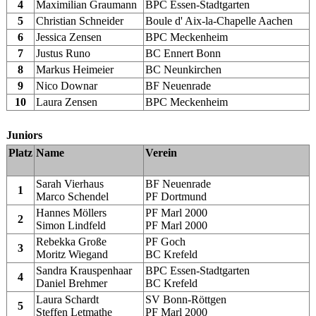
4
Maximilian Graumann
BPC Essen-Stadtgarten
5
Christian Schneider
Boule d' Aix-la-Chapelle Aachen
6
Jessica Zensen
BPC Meckenheim
7
Justus Runo
BC Ennert Bonn
8
Markus Heimeier
BC Neunkirchen
9
Nico Downar
BF Neuenrade
10
Laura Zensen
BPC Meckenheim
Juniors
Platz
Name
Verein
Sarah Vierhaus
BF Neuenrade
1
Marco Schendel
PF Dortmund
Hannes Möllers
PF Marl 2000
2
Simon Lindfeld
PF Marl 2000
Rebekka Große
PF Goch
3
Moritz Wiegand
BC Krefeld
Sandra Krauspenhaar
BPC Essen-Stadtgarten
4
Daniel Brehmer
BC Krefeld
Laura Schardt
SV Bonn-Röttgen
5
Steffen Letmathe
PF Marl 2000