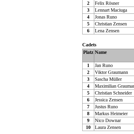
2
Felix Rösner
3
Lennart Maciuga
4
Jonas Runo
5
Christian Zensen
6
Lena Zensen
Cadets
Platz
Name
1
Jan Runo
2
Viktor Graumann
3
Sascha Müller
4
Maximilian Grauma
5
Christian Schneider
6
Jessica Zensen
7
Justus Runo
8
Markus Heimeier
9
Nico Downar
10
Laura Zensen