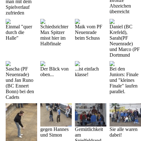
Bronze"
man mit dem
Abzeichen
Spielverlauf
überreicht
zufrieden
Einmal "quer
Schiedsrichter
Maik vom PF
Daniel (BC
durch die
Max Spitzer
Neuenrade
Krefeld),
Halle"
misst hier im
beim Schuss
Sarah(PF
Halbfinale
Neuenrade)
und Marco (PF
Dortmund
Sascha (PF
Der Blick von
...ist einfach
Bei den
Neuenrade)
oben...
klasse!
Juniors: Finale
und Jan Runo
und "kleines
(BC Ennert
Finale" laufen
Bonn) bei den
parallel.
Cadets
gegen Hannes
Gemütlichkeit
Sie alle waren
und Simon
am
dabei!
Spielfeldrand