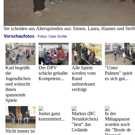
Sie scheiden aus Altersgründen aus: Simon, Laura, Hannes und Steff
Vorschaufotos
- Fotos: Uwe Große
Karl begrüßt
Der DPV
Alle Spiele
"Unter
die
schickt geballte
werden vom
Palmen" spielt
Jugendlichen
Kompetenz...
Rand
es sich gut...
und wünscht
aufmerksam
ihnen
verfolgt
spannende
Spiele
Justus ganz
Markus (BC
In der
konzentriert...
Neunkirchen)
Mittagspause
"liest" das
wurden noch
Gelände
die "Boule de
Nicht immer ist