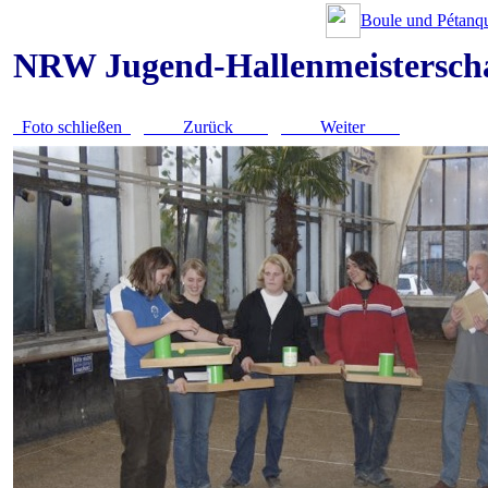
Boule und Pétanqu
NRW Jugend-Hallenmeistersch
Foto schließen
Zurück
Weiter