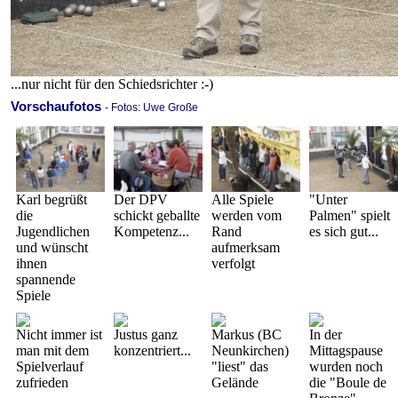
...nur nicht für den Schiedsrichter :-)
Vorschaufotos
- Fotos: Uwe Große
Karl begrüßt
Der DPV
Alle Spiele
"Unter
die
schickt geballte
werden vom
Palmen" spielt
Jugendlichen
Kompetenz...
Rand
es sich gut...
und wünscht
aufmerksam
ihnen
verfolgt
spannende
Spiele
Nicht immer ist
Justus ganz
Markus (BC
In der
man mit dem
konzentriert...
Neunkirchen)
Mittagspause
Spielverlauf
"liest" das
wurden noch
zufrieden
Gelände
die "Boule de