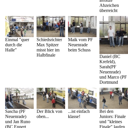
Bronze"
Abzeichen
überreicht
Einmal "quer
Schiedsrichter
Maik vom PF
durch die
Max Spitzer
Neuenrade
Halle"
misst hier im
beim Schuss
Halbfinale
Daniel (BC
Krefeld),
Sarah(PF
Neuenrade)
und Marco (PF
Dortmund
Sascha (PF
Der Blick von
...ist einfach
Bei den
Neuenrade)
oben...
klasse!
Juniors: Finale
und Jan Runo
und "kleines
(BC Ennert
Finale" laufen