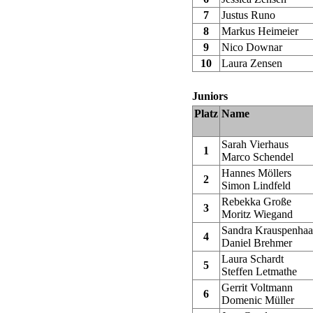
7
Justus Runo
8
Markus Heimeier
9
Nico Downar
10
Laura Zensen
Juniors
Platz
Name
Sarah Vierhaus
1
Marco Schendel
Hannes Möllers
2
Simon Lindfeld
Rebekka Große
3
Moritz Wiegand
Sandra Krauspenhaa
4
Daniel Brehmer
Laura Schardt
5
Steffen Letmathe
Gerrit Voltmann
6
Domenic Müller