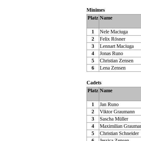
Minimes
Platz
Name
1
Nele Maciuga
2
Felix Rösner
3
Lennart Maciuga
4
Jonas Runo
5
Christian Zensen
6
Lena Zensen
Cadets
Platz
Name
1
Jan Runo
2
Viktor Graumann
3
Sascha Müller
4
Maximilian Grauma
5
Christian Schneider
6
Jessica Zensen