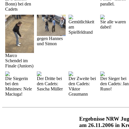
Bonn) bei den
parallel.
Cadets
Gemütlichkeit
Sie alle waren
am
dabei!
Spielfeldrand
gegen Hannes
und Simon
Marco
Schendel im
Finale (Juniors)
Die Siegerin
Der Dritte bei
Der Zweite bei
Der Sieger bei
bei den
den Cadets:
den Cadets:
den Cadets: Jan
Minimes: Nele
Sascha Müller
Viktor
Runo!
Maciuga!
Graumann
Ergebnisse NRW Juge
am 26.11.2006 in Kre