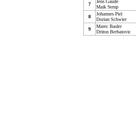
Jens Gaude
7
Maik Semp
Johannes Piel
8
Dorian Schwier
Marec Basler
9
Driton Berbatovic