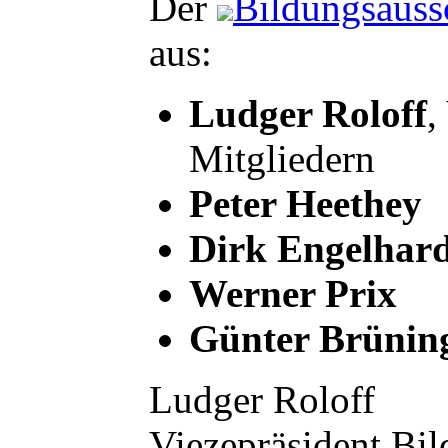
Der
Bildungsauss
aus:
Ludger Roloff
,
Mitgliedern
Peter Heethey
Dirk Engelhar
Werner Prix
Günter Brünin
Ludger Roloff
Viezepräsident B