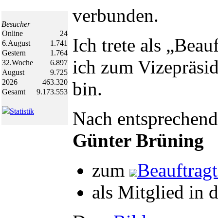
verbunden.
Besucher
Online
24
Ich trete als „Beau
6.August
1.741
Gestern
1.764
ich zum Vizepräsi
32.Woche
6.897
August
9.725
2026
463.320
bin.
Gesamt
9.173.553
Statistik
Nach entsprechend
Günter Brüning
zum
Beauftrag
als Mitglied in 