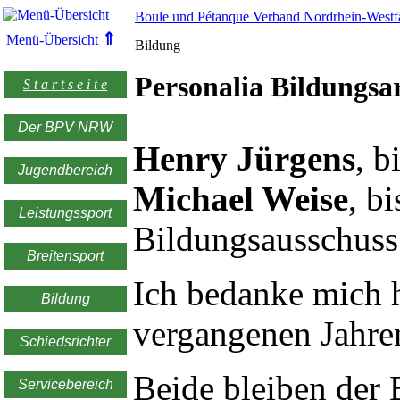
Boule und Pétanque Verband Nordrhein-Westfa
⇑
Menü-Übersicht
Bildung
Personalia Bildungsa
S t a r t s e i t e
Der BPV NRW
Henry Jürgens
, b
Jugendbereich
Michael Weise
, b
Leistungssport
Bildungsausschuss
Breitensport
Ich bedanke mich h
Bildung
vergangenen Jahren
Schiedsrichter
Beide bleiben der 
Servicebereich