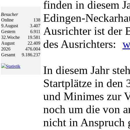
finden in diesem J
Edingen-Neckarhau
Besucher
Online
138
9.August
3.407
Ausrichter ist de
Gestern
6.911
32.Woche
19.581
des Ausrichters:
w
August
22.409
2026
476.004
Gesamt
9.186.237
Statistik
In diesem Jahr st
Startplätze in den 
und Minimes zur V
noch um die von a
nicht in Anspruch