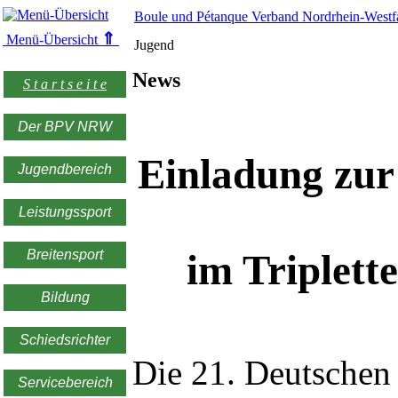
Boule und Pétanque Verband Nordrhein-Westfa
⇑
Menü-Übersicht
Jugend
News
S t a r t s e i t e
Der BPV NRW
Einladung zur
Jugendbereich
Leistungssport
Breitensport
im Triplett
Bildung
Schiedsrichter
Die 21. Deutschen
Servicebereich