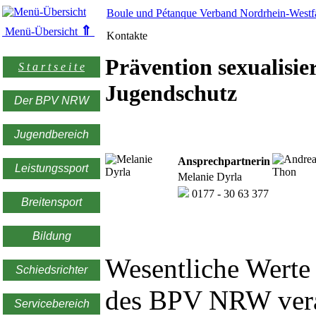
Boule und Pétanque Verband Nordrhein-Westfa
⇑
Menü-Übersicht
Kontakte
Prävention sexualisie
S t a r t s e i t e
Jugendschutz
Der BPV NRW
Jugendbereich
Ansprechpartnerin
Leistungssport
Melanie Dyrla
0177 - 30 63 377
Breitensport
Bildung
Wesentliche Werte 
Schiedsrichter
des BPV NRW ver
Servicebereich