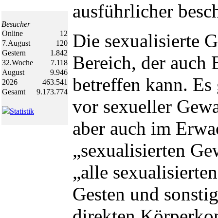
ausführlicher besc
Besucher
Online
12
Die sexualisierte G
7.August
120
Gestern
1.842
Bereich, der auch
32.Woche
7.118
August
9.946
betreffen kann. Es
2026
463.541
Gesamt
9.173.774
vor sexueller Gewa
Statistik
aber auch im Erwac
„sexualisierten Gew
„alle sexualisierte
Gesten und sonsti
direkten Körperkon