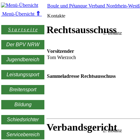
Boule und Pétanque Verband Nordrhein-Westfa
⇑
Menü-Übersicht
Kontakte
Rechtsausschuss
S t a r t s e i t e
1. Instanz
Der BPV NRW
Vorsitzender
Tom Wierzoch
Jugendbereich
Leistungssport
Sammeladresse Rechtsausschuss
Breitensport
Bildung
Schiedsrichter
Verbandsgericht
2. Instanz
Servicebereich