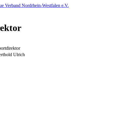
ue Verband Nordrhein-Westfalen e.V.
ektor
ortdirektor
rthold Ulrich