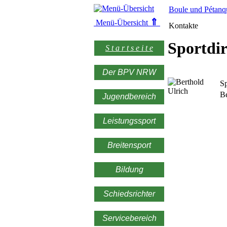
Boule und Pétanq
⇑
Menü-Übersicht
Kontakte
Sportdir
S t a r t s e i t e
Der BPV NRW
Sp
Be
Jugendbereich
Leistungssport
Breitensport
Bildung
Schiedsrichter
Servicebereich