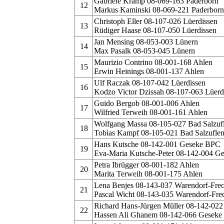
Gabriele Kramp 08-069-163 Paderborn
12
Markus Kaminski 08-069-221 Paderborn
Christoph Eller 08-107-026 Lüerdissen
13
Rüdiger Haase 08-107-050 Lüerdissen
Jan Mensing 08-053-003 Lünern
14
Max Pasalk 08-053-045 Lünern
Maurizio Contrino 08-001-168 Ahlen
15
Erwin Heinings 08-001-137 Ahlen
Ulf Raczak 08-107-042 Lüerdissen
16
Kodzo Victor Dzissah 08-107-063 Lüerd
Guido Bergob 08-001-006 Ahlen
17
Wilfried Terweih 08-001-161 Ahlen
Wolfgang Massa 08-105-027 Bad Salzuf
18
Tobias Kampf 08-105-021 Bad Salzufle
Hans Kutsche 08-142-001 Geseke BPC
19
Eva-Maria Kutsche-Peter 08-142-004 G
Petra Ibrügger 08-001-182 Ahlen
20
Marita Terweih 08-001-175 Ahlen
Lena Benjes 08-143-037 Warendorf-Frec
21
Pascal Wicht 08-143-035 Warendorf-Fre
Richard Hans-Jürgen Müller 08-142-02
22
Hassen Ali Ghanem 08-142-066 Gesek