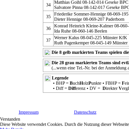
Matthias Goihl 08-142-014 Geseke BPC
34
Salvatore Pinna 08-142-017 Geseke BP
Friederike Sommer-Hennige 08-069-195
35
Dieter Hennige 08-069-207 Paderborn
Konrad Heinrich Kleine-Kalmer 08-060
36
Ida Ruhe 08-060-146 Beelen
Werner Kalus 08-045-225 Münster KfK
37
Ruth Pagenkemper 08-045-149 Münster
Die 8 gelb markierten Teams spielen di
Die 28 grau markierten Teams sind evt
(...wenn eine Tel.-Nr. bei der Anmeldung
Legende
• BHP =
B
uch
H
olz
P
unkte • FBHP =
F
ei
• Diff =
Diff
erenz • DV =
D
irekter
V
erg
Impressum
Datenschutz
Verstanden
Diese Website verwendet Cookies. Durch die Nutzung dieser Webseite e