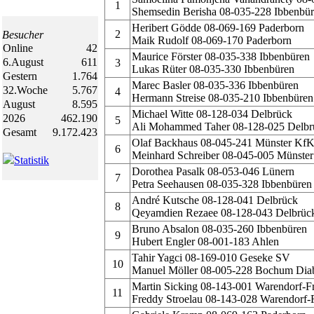
1
Shemsedin Berisha 08-035-228 Ibbenbü
Heribert Gödde 08-069-169 Paderborn
2
Besucher
Maik Rudolf 08-069-170 Paderborn
Online
42
Maurice Förster 08-035-338 Ibbenbüren
6.August
611
3
Lukas Rüter 08-035-330 Ibbenbüren
Gestern
1.764
Marec Basler 08-035-336 Ibbenbüren
32.Woche
5.767
4
Hermann Streise 08-035-210 Ibbenbüren
August
8.595
Michael Witte 08-128-034 Delbrück
2026
462.190
5
Ali Mohammed Taher 08-128-025 Delbr
Gesamt
9.172.423
Olaf Backhaus 08-045-241 Münster Kf
6
Meinhard Schreiber 08-045-005 Münste
Statistik
Dorothea Pasalk 08-053-046 Lünern
7
Petra Seehausen 08-035-328 Ibbenbüren
André Kutsche 08-128-041 Delbrück
8
Qeyamdien Rezaee 08-128-043 Delbrüc
Bruno Absalon 08-035-260 Ibbenbüren
9
Hubert Engler 08-001-183 Ahlen
Tahir Yagci 08-169-010 Geseke SV
10
Manuel Möller 08-005-228 Bochum Dia
Martin Sicking 08-143-001 Warendorf-F
11
Freddy Stroelau 08-143-028 Warendorf-