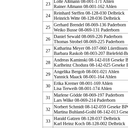
Lotte Aßmann 08-001-171 Ahlen
23
Rainer Aßmann 08-001-162 Ahlen
Reinhard Steffen 08-128-030 Delbrück
24
Heinrich Witte 08-128-036 Delbrück
Gerhard Brendel 08-069-136 Paderborn
25
Weiko Busse 08-069-131 Paderborn
Daniel Sewald 08-069-226 Paderborn
26
Thomas Strobel 08-069-225 Paderborn
Katharina Meyer 08-107-060 Lüerdissen
27
Barbara Raskob 08-003-207 Bielefeld-
Andreas Kaminski 08-142-018 Geseke 
28
Karlheinz Chodura 08-142-025 Geseke
Angelika Bergob 08-001-021 Ahlen
29
Yannick Maack 08-001-164 Ahlen
Erika Kremer 08-001-169 Ahlen
30
Lisa Terweih 08-001-174 Ahlen
Marlene Gödde 08-069-197 Paderborn
31
Lars Wilke 08-069-214 Paderborn
Norbert Schmidt 08-142-059 Geseke B
32
Martina Buhland-Goihl 08-142-013 Ge
Harald Gatzen 08-128-037 Delbrück
33
Karl Heinz Koch 08-128-002 Delbrück