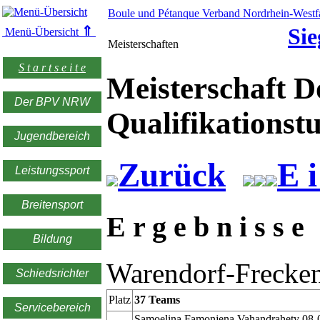
Boule und Pétanque Verband Nordrhein-Westfa
⇑
Sie
Menü-Übersicht
Meisterschaften
S t a r t s e i t e
Meisterschaft D
Der BPV NRW
Qualifikationst
Jugendbereich
Zurück
E i
Leistungssport
Breitensport
E r g e b n i s s e
Bildung
Warendorf-Frecken
Schiedsrichter
Platz
37 Teams
Servicebereich
Samoelina Famonjena Vahandrahety 08-