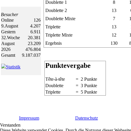
Doublette 1
8
Doublette 2
13
Besucher
Doublette Mixte
7
Online
126
9.August
4.207
Triplette
13
Gestern
6.911
Triplette Mixte
12
32.Woche
20.381
Ergebnis
130
August
23.209
2026
476.804
Gesamt
9.187.037
Punktevergabe
Statistik
Tête-à-tête
= 2 Punkte
Doublette
= 3 Punkte
Triplette
= 5 Punkte
Impressum
Datenschutz
Verstanden
Diese Website verwendet Cookies. Durch die Nutzung dieser Webseite e