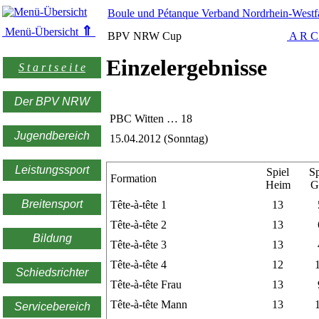
Boule und Pétanque Verband Nordrhein-Westfa
⇑
Menü-Übersicht
BPV NRW Cup
A R C
Einzelergebnisse
S t a r t s e i t e
Der BPV NRW
PBC Witten … 18
Jugendbereich
15.04.2012 (Sonntag)
Leistungssport
Spiel
Sp
Formation
Heim
G
Breitensport
Tête-à-tête 1
13
Tête-à-tête 2
13
Bildung
Tête-à-tête 3
13
Tête-à-tête 4
12
Schiedsrichter
Tête-à-tête Frau
13
Tête-à-tête Mann
13
Servicebereich