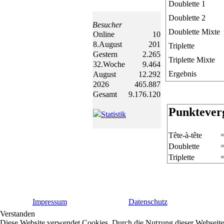
Doublette 1
Doublette 2
Besucher
Doublette Mixte
Online
10
8.August
201
Triplette
Gestern
2.265
Triplette Mixte
32.Woche
9.464
Ergebnis
August
12.292
2026
465.887
Gesamt
9.176.120
Punktever
Statistik
Tête-à-tête
Doublette
Triplette
Impressum
Datenschutz
Verstanden
Diese Website verwendet Cookies. Durch die Nutzung dieser Webseite 