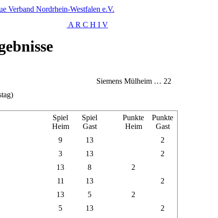
ue Verband Nordrhein-Westfalen e.V.
A R C H I V
gebnisse
Siemens Mülheim … 22
tag)
Spiel
Spiel
Punkte
Punkte
Heim
Gast
Heim
Gast
9
13
2
3
13
2
13
8
2
11
13
2
13
5
2
5
13
2