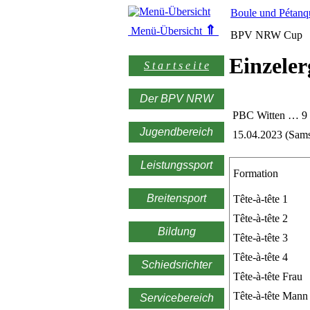
Boule und Pétanq
⇑
Menü-Übersicht
BPV NRW Cup
Einzeler
S t a r t s e i t e
Der BPV NRW
PBC Witten … 9
Jugendbereich
15.04.2023 (Sams
Leistungssport
Formation
Breitensport
Tête-à-tête 1
Tête-à-tête 2
Bildung
Tête-à-tête 3
Tête-à-tête 4
Schiedsrichter
Tête-à-tête Frau
Tête-à-tête Mann
Servicebereich