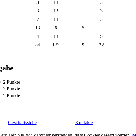
3
13
3
3
13
3
7
13
3
13
6
5
4
13
5
84
123
9
22
gabe
= 2 Punkte
= 3 Punkte
= 5 Punkte
Geschäftsstelle
Kontakte
erklären Sie sich damit einverstanden, dass Cookies gesetzt werden.
M