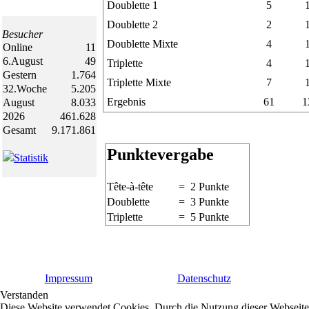
Doublette 1
5
Doublette 2
2
Besucher
Doublette Mixte
4
Online
11
6.August
49
Triplette
4
Gestern
1.764
Triplette Mixte
7
32.Woche
5.205
Ergebnis
61
1
August
8.033
2026
461.628
Gesamt
9.171.861
Punktevergabe
Statistik
Tête-à-tête
= 2 Punkte
Doublette
= 3 Punkte
Triplette
= 5 Punkte
Impressum
Datenschutz
Verstanden
Diese Website verwendet Cookies. Durch die Nutzung dieser Webseite e