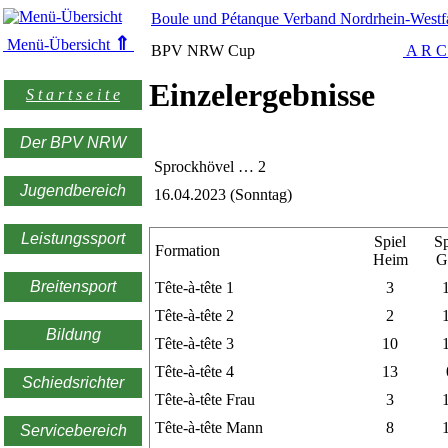
Boule und Pétanque Verband Nordrhein-Westfa
⇑
Menü-Übersicht
BPV NRW Cup
A R C
Einzelergebnisse
S t a r t s e i t e
Der BPV NRW
Sprockhövel … 2
Jugendbereich
16.04.2023 (Sonntag)
Leistungssport
Spiel
Sp
Formation
Heim
G
Breitensport
Tête-à-tête 1
3
Tête-à-tête 2
2
Bildung
Tête-à-tête 3
10
Tête-à-tête 4
13
Schiedsrichter
Tête-à-tête Frau
3
Tête-à-tête Mann
8
Servicebereich