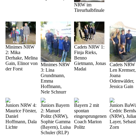
NRW im
Tireurhalbfinale
Minimes NRW
Cadets NRW 1:
2: Mika
Finja Rieks,
Derhake, Melina
Benno
Gain, Elinor von
Gietmann, Jonas
Minimes NRW
Cadets NRW 
der Forst
Madai
3: Lina
Len Kremser,
Grundmann,
Joana
Emma
Odenwälder,
Hoffmann,
Jessica Gain
Nele Schnurr
Juniors NRW 4:
Juniors Bayern
Bayern 2 mit
Juniors BaW
Maurice Förster,
2: Manuel
spontan
Cedric Bernh
Daniel
Politz (NRW),
eingesprungenen
(NRW), Julia
Hoffmann, Dala
Sophie Gamma
Coach Marion
Layer, Sebast
Lichte
(Bayern), Luisa
Politz
Zorn
Schuler (RLP)