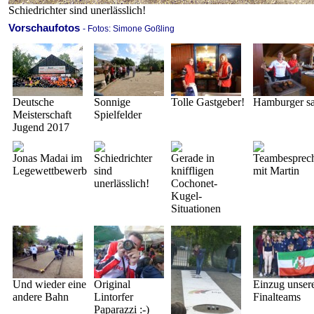
Schiedrichter sind unerlässlich!
Vorschaufotos
- Fotos: Simone Goßling
Deutsche
Sonnige
Tolle Gastgeber!
Hamburger sat
Meisterschaft
Spielfelder
Jugend 2017
Jonas Madai im
Schiedrichter
Gerade in
Teambesprec
Legewettbewerb
sind
kniffligen
mit Martin
unerlässlich!
Cochonet-
Kugel-
Situationen
Und wieder eine
Original
Einzug unser
andere Bahn
Lintorfer
Finalteams
Paparazzi :-)