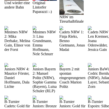
Und wieder eine
Original
andere Bahn
Lintorfer
Paparazzi :-)
NRW im
Tireurhalbfinale
Minimes NRW
Minimes NRW
Cadets NRW 1:
Cadets NRW 
2: Mika
3: Lina
Finja Rieks,
Len Kremser,
Derhake, Melina
Grundmann,
Benno
Joana
Gain, Elinor von
Emma
Gietmann, Jonas
Odenwälder,
der Forst
Hoffmann,
Madai
Jessica Gain
Nele Schnurr
Juniors NRW 4:
Juniors Bayern
Bayern 2 mit
Juniors BaW
Maurice Förster,
2: Manuel
spontan
Cedric Bernh
Daniel
Politz (NRW),
eingesprungenen
(NRW), Julia
Hoffmann, Dala
Sophie Gamma
Coach Marion
Layer, Sebast
Lichte
(Bayern), Luisa
Politz
Zorn
Schuler (RLP)
B-Turnier
B-Turnier
B-Turnier
B-Turnier
Cadets: Gold für
Juniors: Bronze
Juniors: Gold für
Espoirs: Silbe