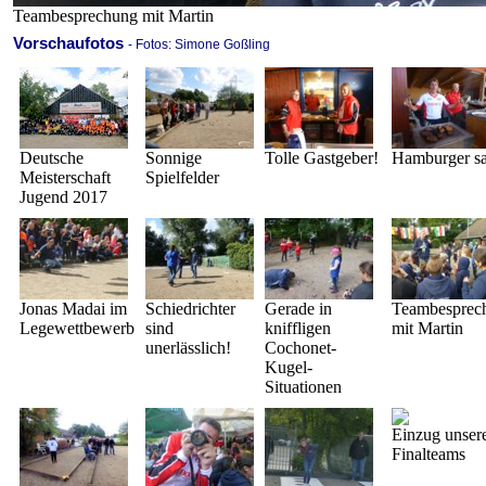
Teambesprechung mit Martin
Vorschaufotos
- Fotos: Simone Goßling
Deutsche
Sonnige
Tolle Gastgeber!
Hamburger sat
Meisterschaft
Spielfelder
Jugend 2017
Jonas Madai im
Schiedrichter
Gerade in
Teambesprec
Legewettbewerb
sind
kniffligen
mit Martin
unerlässlich!
Cochonet-
Kugel-
Situationen
Einzug unser
Finalteams