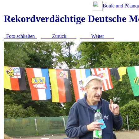
Boule und Pétanqu
Rekordverdächtige Deutsche Me
Foto schließen
Zurück
Weiter