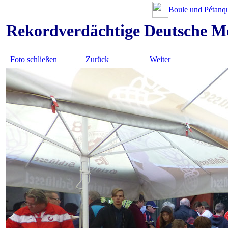
Boule und Pétanqu
Rekordverdächtige Deutsche Me
Foto schließen
Zurück
Weiter