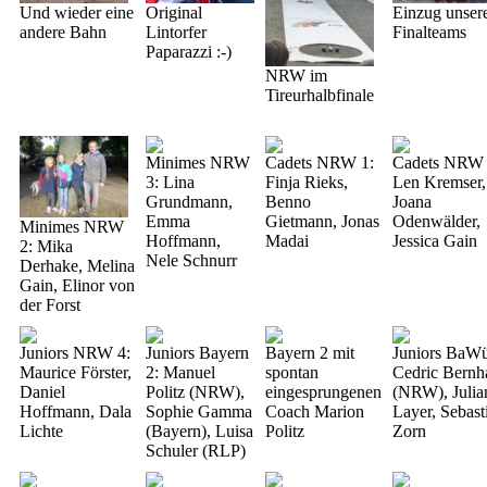
Und wieder eine
Original
Einzug unser
andere Bahn
Lintorfer
Finalteams
Paparazzi :-)
NRW im
Tireurhalbfinale
Minimes NRW
Cadets NRW 1:
Cadets NRW 
3: Lina
Finja Rieks,
Len Kremser,
Grundmann,
Benno
Joana
Emma
Gietmann, Jonas
Odenwälder,
Minimes NRW
Hoffmann,
Madai
Jessica Gain
2: Mika
Nele Schnurr
Derhake, Melina
Gain, Elinor von
der Forst
Juniors NRW 4:
Juniors Bayern
Bayern 2 mit
Juniors BaW
Maurice Förster,
2: Manuel
spontan
Cedric Bernh
Daniel
Politz (NRW),
eingesprungenen
(NRW), Julia
Hoffmann, Dala
Sophie Gamma
Coach Marion
Layer, Sebast
Lichte
(Bayern), Luisa
Politz
Zorn
Schuler (RLP)