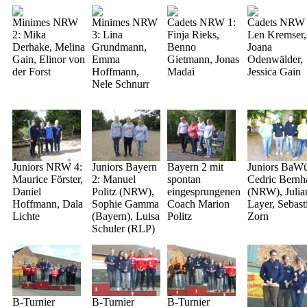
Minimes NRW
Minimes NRW
Cadets NRW 1:
Cadets NRW 
2: Mika
3: Lina
Finja Rieks,
Len Kremser,
Derhake, Melina
Grundmann,
Benno
Joana
Gain, Elinor von
Emma
Gietmann, Jonas
Odenwälder,
der Forst
Hoffmann,
Madai
Jessica Gain
Nele Schnurr
Juniors NRW 4:
Juniors Bayern
Bayern 2 mit
Juniors BaW
Maurice Förster,
2: Manuel
spontan
Cedric Bernh
Daniel
Politz (NRW),
eingesprungenen
(NRW), Julia
Hoffmann, Dala
Sophie Gamma
Coach Marion
Layer, Sebast
Lichte
(Bayern), Luisa
Politz
Zorn
Schuler (RLP)
B-Turnier
B-Turnier
B-Turnier