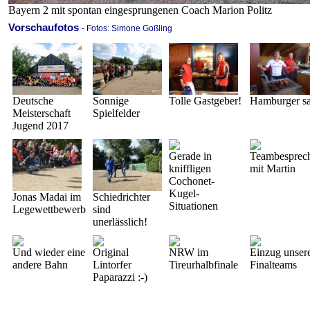
Bayern 2 mit spontan eingesprungenen Coach Marion Politz
Vorschaufotos
- Fotos: Simone Goßling
Deutsche
Sonnige
Tolle Gastgeber!
Hamburger sat
Meisterschaft
Spielfelder
Jugend 2017
Gerade in
Teambesprec
kniffligen
mit Martin
Cochonet-
Kugel-
Jonas Madai im
Schiedrichter
Situationen
Legewettbewerb
sind
unerlässlich!
Und wieder eine
Original
NRW im
Einzug unser
andere Bahn
Lintorfer
Tireurhalbfinale
Finalteams
Paparazzi :-)