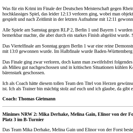
Was für ein Krimi im Finale der Deutschen Meisterschaft gegen Rhei
hochklassiges Spiel, das leider 12:13 verloren ging, wobei man obje
gespielt und nach Zeitlimit in der letzten Aufnahme mit 12:11 gewon
Alle Spiele am Samstag gegen RLP 2, Berlin 1 und Bayern 1 wurden v
bemerkbar machte, die aber durch ein starkes Finish abgelöst wurde.
Das Viertelfinale am Sonntag gegen Berlin 1 war eine reine Demonstrat
mit 13:0 gewonnen wurde. Im Halbfinale wurde Baden-Württemberg 3, 
Das Finale ging zwar verloren, doch kann man zweifelsfrei folgendes 
als Milieu gut nachgeschossen und in kritischen Situationen kühlen Ko
bärenstark geschossen.
Ich als Coach hätte diesem tollen Team den Titel von Herzen gewünsc
ist. Ich als Trainer bin mächtig stolz auf euch und ich glaube, da gib
Coach: Thomas Gietmann
Minimes NRW 2: Mika Derhake, Melina Gain, Elinor von der Fo
Platz 3 im B-Turnier
Das Team Mika Derhake, Melina Gain und Elinor von der Forst besieg