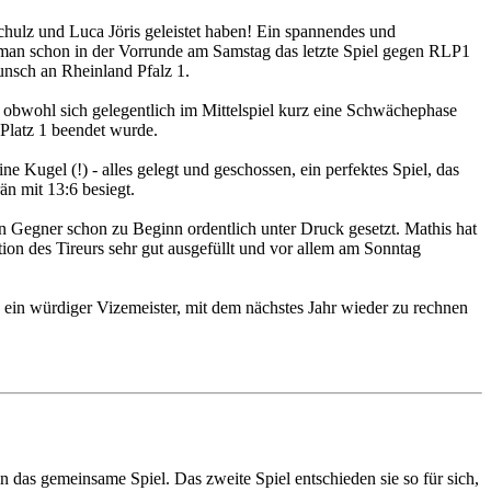
hulz und Luca Jöris geleistet haben! Ein spannendes und
t man schon in der Vorrunde am Samstag das letzte Spiel gegen RLP1
unsch an Rheinland Pfalz 1.
obwohl sich gelegentlich im Mittelspiel kurz eine Schwächephase
 Platz 1 beendet wurde.
e Kugel (!) - alles gelegt und geschossen, ein perfektes Spiel, das
n mit 13:6 besiegt.
den Gegner schon zu Beginn ordentlich unter Druck gesetzt. Mathis hat
tion des Tireurs sehr gut ausgefüllt und vor allem am Sonntag
 ein würdiger Vizemeister, mit dem nächstes Jahr wieder zu rechnen
das gemeinsame Spiel. Das zweite Spiel entschieden sie so für sich,