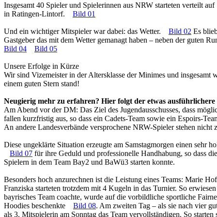
Insgesamt 40 Spieler und Spielerinnen aus NRW starteten verteilt 
in Ratingen-Lintorf.
Bild 01
Und ein wichtiger Mitspieler war dabei: das Wetter.
Bild 02
Es blieb
Gastgeber das mit dem Wetter gemanagt haben – neben der guten Ru
Bild 04
Bild 05
Unsere Erfolge in Kürze
Wir sind Vizemeister in der Altersklasse der Minimes und insgesamt 
einem guten Stern stand!
Neugierig mehr zu erfahren? Hier folgt der etwas ausführlichere 
Am Abend vor der DM: Das Ziel des Jugendausschusses, dass möglichs
fallen kurzfristig aus, so dass ein Cadets-Team sowie ein Espoirs-Tea
An andere Landesverbände versprochene NRW-Spieler stehen nicht zur 
Diese ungeklärte Situation erzeugte am Samstagmorgen einen sehr ho
Bild 07
für ihre Geduld und professionelle Handhabung, so dass d
Spielern in dem Team Bay2 und BaWü3 starten konnte.
Besonders hoch anzurechnen ist die Leistung eines Teams: Marie Ho
Franziska starteten trotzdem mit 4 Kugeln in das Turnier. So erwiesen
bayrisches Team coachte, wurde auf die vorbildliche sportliche Fair
Hoodies beschenkte
Bild 08
. Am zweiten Tag – als sie nach vier g
als 3. Mitspielerin am Sonntag das Team vervollständigen. So starten 