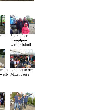
rnde
Sportlicher
Kampfgeist
wird belohnt!
te im
Drubbel in der
ewerb
Mittagpause