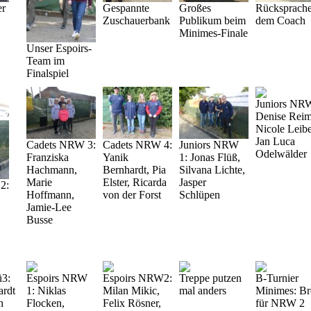
er
Gespannte
Großes
Rücksprache
Zuschauerbank
Publikum beim
dem Coach
Minimes-Finale
Unser Espoirs-
Team im
Finalspiel
Juniors NR
Denise Reim
Nicole Leibe
Jan Luca
Cadets NRW 3:
Cadets NRW 4:
Juniors NRW
Odelwälder
Franziska
Yanik
1: Jonas Flüß,
Hachmann,
Bernhardt, Pia
Silvana Lichte,
Marie
Elster, Ricarda
Jasper
2:
Hoffmann,
von der Forst
Schlüpen
Jamie-Lee
Busse
ü3:
Espoirs NRW
Espoirs NRW2:
Treppe putzen
B-Turnier
ardt
1: Niklas
Milan Mikic,
mal anders
Minimes: Br
n
Flocken,
Felix Rösner,
für NRW 2