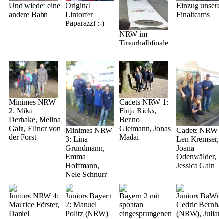
Und wieder eine
Original
Einzug unser
andere Bahn
Lintorfer
Finalteams
Paparazzi :-)
NRW im
Tireurhalbfinale
Minimes NRW
Cadets NRW 1:
2: Mika
Finja Rieks,
Derhake, Melina
Benno
Gain, Elinor von
Gietmann, Jonas
Minimes NRW
Cadets NRW 
der Forst
Madai
3: Lina
Len Kremser,
Grundmann,
Joana
Emma
Odenwälder,
Hoffmann,
Jessica Gain
Nele Schnurr
Juniors NRW 4:
Juniors Bayern
Bayern 2 mit
Juniors BaW
Maurice Förster,
2: Manuel
spontan
Cedric Bernh
Daniel
Politz (NRW),
eingesprungenen
(NRW), Julia