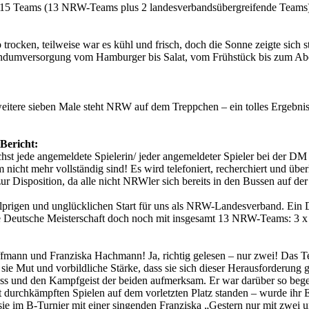
auf 15 Teams (13 NRW-Teams plus 2 landesverbandsübergreifende Teams
 trocken, teilweise war es kühl und frisch, doch die Sonne zeigte sich 
ndumversorgung vom Hamburger bis Salat, vom Frühstück bis zum Abe
weitere sieben Male steht NRW auf dem Treppchen – ein tolles Ergebnis
Bericht:
t jede angemeldete Spielerin/ jeder angemeldeter Spieler bei der DM e
m nicht mehr vollständig sind! Es wird telefoniert, recherchiert und üb
Disposition, da alle nicht NRWler sich bereits in den Bussen auf der
lprigen und unglücklichen Start für uns als NRW-Landesverband. Ein 
ie Deutsche Meisterschaft doch noch mit insgesamt 13 NRW-Teams: 3 x
ffmann und Franziska Hachmann! Ja, richtig gelesen – nur zwei! Das 
 sie Mut und vorbildliche Stärke, dass sie sich dieser Herausforderung
ness und den Kampfgeist der beiden aufmerksam. Er war darüber so bege
ut durchkämpften Spielen auf dem vorletzten Platz standen – wurde ihr
sie im B-Turnier mit einer singenden Franziska „Gestern nur mit zwei u