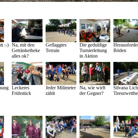
t :-)
Na, mit den
Geflaggtes
Die geduldige
Herausforde
Getränketheke
Terrain
Turnierleitung
Böden
alles ok?
in Aktion
hung
Leckeres
Jeder Milimeter
Na, wie wirft
Silvana Lich
Frühstück
zählt
der Gegner?
Tireurwettb