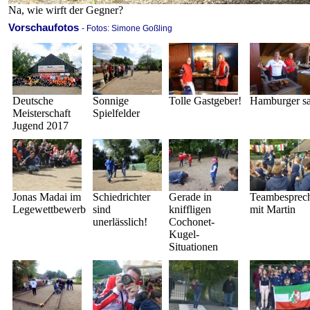
Na, wie wirft der Gegner?
Vorschaufotos
- Fotos: Simone Goßling
Deutsche
Sonnige
Tolle Gastgeber!
Hamburger sat
Meisterschaft
Spielfelder
Jugend 2017
Jonas Madai im
Schiedrichter
Gerade in
Teambesprec
Legewettbewerb
sind
kniffligen
mit Martin
unerlässlich!
Cochonet-
Kugel-
Situationen