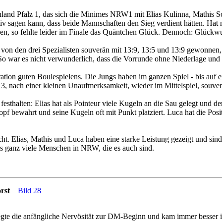
nland Pfalz 1, das sich die Minimes NRW1 mit Elias Kulinna, Mathis Sc
ktiv sagen kann, dass beide Mannschaften den Sieg verdient hätten. Ha
nen, so fehlte leider im Finale das Quäntchen Glück. Dennoch: Glückw
on den drei Spezialisten souverän mit 13:9, 13:5 und 13:9 gewonnen, 
 So war es nicht verwunderlich, dass die Vorrunde ohne Niederlage und
ion guten Boulespielens. Die Jungs haben im ganzen Spiel - bis auf ein
nach einer kleinen Unaufmerksamkeit, wieder im Mittelspiel, souverä
festhalten: Elias hat als Pointeur viele Kugeln an die Sau gelegt und 
pf bewahrt und seine Kugeln oft mit Punkt platziert. Luca hat die Posi
ht. Elias, Mathis und Luca haben eine starke Leistung gezeigt und sind
t es ganz viele Menschen in NRW, die es auch sind.
rst
Bild 28
te die anfängliche Nervösität zur DM-Beginn und kam immer besser in 