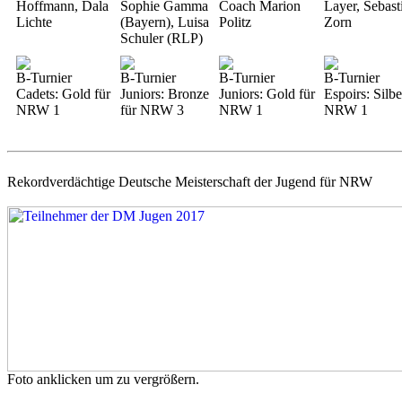
Hoffmann, Dala
Sophie Gamma
Coach Marion
Layer, Sebast
Lichte
(Bayern), Luisa
Politz
Zorn
Schuler (RLP)
B-Turnier
B-Turnier
B-Turnier
B-Turnier
Cadets: Gold für
Juniors: Bronze
Juniors: Gold für
Espoirs: Silbe
NRW 1
für NRW 3
NRW 1
NRW 1
Rekordverdächtige Deutsche Meisterschaft der Jugend für NRW
Foto anklicken um zu vergrößern.