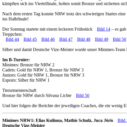
kämpften sich ins Viertelfinale, holten somit Bronze und sicherten si
Nach dem ersten Tag konnte NRW trotz des schwierigen Startes eine po
ins Halbfinale!
Der Sonntag startete mit einem leckeren Frühstück
Bild 14
– es gab
Treppchen:
Bild 44
Bild 45
Bild 46
Bild 47
Bild 48
Bild 49
Bild 50
Silber
und damit
Deutsche Vize-Meister
wurde unser
Minimes-Team
Im B-Turnier:
Minimes:
Bronze
für NRW 2
Cadets:
Gold
für NRW 1,
Bronze
für NRW 3
Juniors:
Gold
für NRW 1,
Bronze
für NRW 3
Espoirs:
Silber
für NRW 1
Tireurmeisterschaft
Bronze
für NRW durch
Silvana Lichte
Bild 50
Und hier folgen die Berichte der jeweiligen Coaches, die ein wenig E
Minimes NRW1: Elias Kulinna, Mathis Schulz, Juca Jöris
Bild
Deutsche Vize-Meister