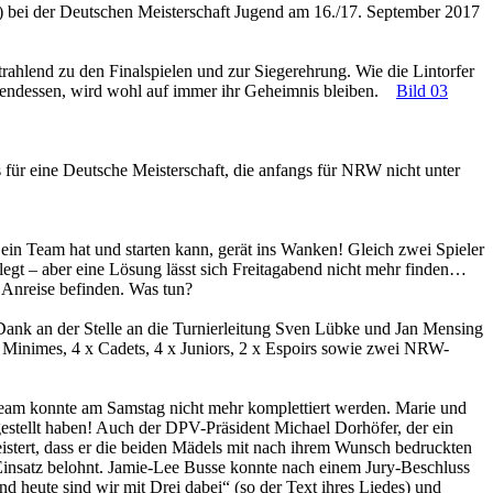
) bei der Deutschen Meisterschaft Jugend am 16./17. September 2017
strahlend zu den Finalspielen und zur Siegerehrung. Wie die Lintorfer
ndessen, wird wohl auf immer ihr Geheimnis bleiben.
Bild 03
 für eine Deutsche Meisterschaft, die anfangs für NRW nicht unter
in Team hat und starten kann, gerät ins Wanken! Gleich zwei Spieler
erlegt – aber eine Lösung lässt sich Freitagabend nicht mehr finden…
 Anreise befinden. Was tun?
Dank an der Stelle an die Turnierleitung Sven Lübke und Jan Mensing
 Minimes, 4 x Cadets, 4 x Juniors, 2 x Espoirs sowie zwei NRW-
Team konnte am Samstag nicht mehr komplettiert werden. Marie und
 gestellt haben! Auch der DPV-Präsident Michael Dorhöfer, der ein
istert, dass er die beiden Mädels mit nach ihrem Wunsch bedruckten
 Einsatz belohnt. Jamie-Lee Busse konnte nach einem Jury-Beschluss
nd heute sind wir mit Drei dabei“ (so der Text ihres Liedes) und