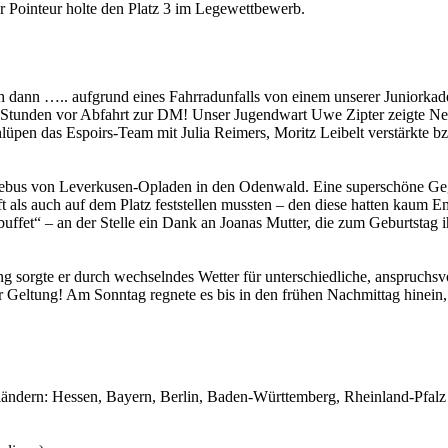
 Pointeur holte den Platz 3 im Legewettbewerb.
doch dann ….. aufgrund eines Fahrradunfalls von einem unserer Juniorkad
Stunden vor Abfahrt zur DM! Unser Jugendwart Uwe Zipter zeigte Nerve
hlüpen das Espoirs-Team mit Julia Reimers, Moritz Leibelt verstärkte bz
sebus von Leverkusen-Opladen in den Odenwald. Eine superschöne Geg
nft als auch auf dem Platz feststellen mussten – den diese hatten ka
ffet“ – an der Stelle ein Dank an Joanas Mutter, die zum Geburtstag ih
g sorgte er durch wechselndes Wetter für unterschiedliche, anspruchs
Geltung! Am Sonntag regnete es bis in den frühen Nachmittag hinein, d
ändern: Hessen, Bayern, Berlin, Baden-Württemberg, Rheinland-Pfalz