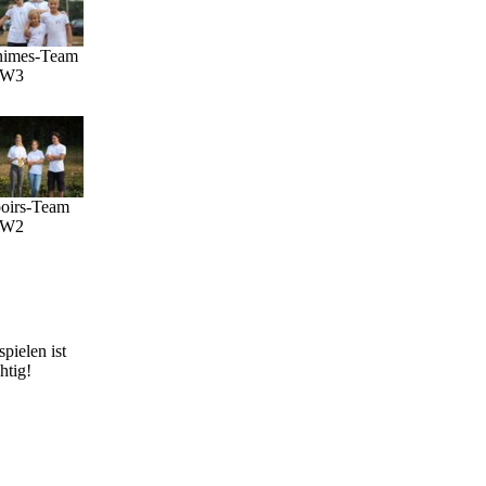
nimes-Team
W3
oirs-Team
W2
spielen ist
htig!