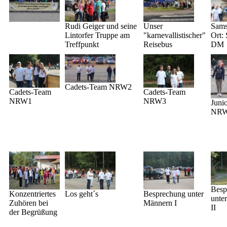
Rudi Geiger und seine
Unser
Sams
Lintorfer Truppe am
"karnevallistischer"
Ort: 
Treffpunkt
Reisebus
DM
Cadets-Team NRW2
Cadets-Team
Cadets-Team
NRW1
NRW3
Juni
NR
Besp
Konzentriertes
Los geht´s
Besprechung unter
unte
Zuhören bei
Männern I
II
der Begrüßung