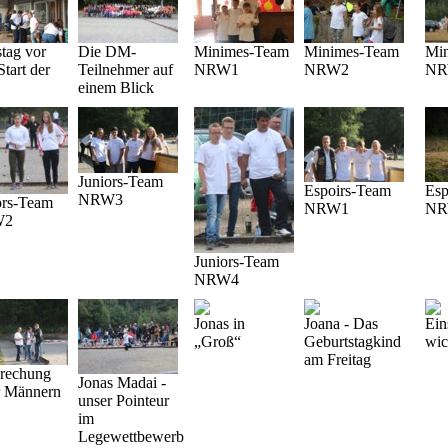
tag vor
Die DM-
Minimes-Team
Minimes-Team
Mi
Start der
Teilnehmer auf
NRW1
NRW2
NR
einem Blick
Juniors-Team
Espoirs-Team
Esp
NRW3
ors-Team
NRW1
NR
W2
Juniors-Team
NRW4
Jonas in
Joana - Das
Ein
„Groß“
Geburtstagkind
wic
am Freitag
rechung
Jonas Madai -
r Männern
unser Pointeur
im
Legewettbewerb