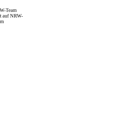
W-Team
fft auf NRW-
am