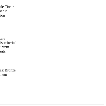
ale Tireur –
per in
ion
ere
isereiterin“
 ihrem
satz
as: Bronze
nteur