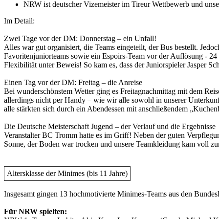
NRW ist deutscher Vizemeister im Tireur Wettbewerb und unser
Im Detail:
Zwei Tage vor der DM: Donnerstag – ein Unfall!
Alles war gut organisiert, die Teams eingeteilt, der Bus bestellt. Je
Favoritenjuniorteams sowie ein Espoirs-Team vor der Auflösung - 24 
Flexibilität unter Beweis! So kam es, dass der Juniorspieler Jasper Sc
Einen Tag vor der DM: Freitag – die Anreise
Bei wunderschönstem Wetter ging es Freitagnachmittag mit dem Rei
allerdings nicht per Handy – wie wir alle sowohl in unserer Unterku
alle stärkten sich durch ein Abendessen mit anschließendem „Kuchenbu
Die Deutsche Meisterschaft Jugend – der Verlauf und die Ergebnisse
Veranstalter BC Tromm hatte es im Griff! Neben der guten Verpflegun
Sonne, der Boden war trocken und unsere Teamkleidung kam voll zur 
Altersklasse der Minimes (bis 11 Jahre)
Insgesamt gingen 13 hochmotivierte Minimes-Teams aus den Bundesl
Für NRW spielten: