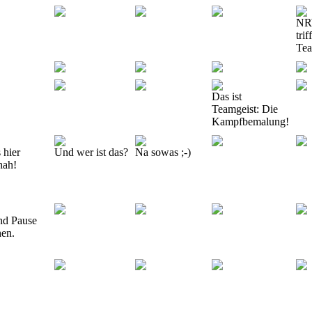
NR
tri
Te
Das ist
Teamgeist: Die
Kampfbemalung!
s hier
Und wer ist das?
Na sowas ;-)
hah!
d Pause
en.