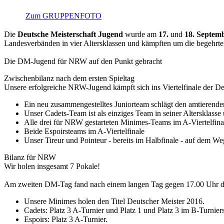
Zum GRUPPENFOTO
Die
Deutsche Meisterschaft Jugend
wurde am
17.
und
18. Septem
Landesverbänden in vier Altersklassen und kämpften um die begehrten
Die DM-Jugend für NRW auf den Punkt gebracht
Zwischenbilanz nach dem ersten Spieltag
Unsere erfolgreiche NRW-Jugend kämpft sich ins Viertelfinale der Deu
Ein neu zusammengestelltes Juniorteam schlägt den amtierenden
Unser Cadets-Team ist als einziges Team in seiner Altersklasse
Alle drei für NRW gestarteten Minimes-Teams im A-Viertelfina
Beide Espoirsteams im A-Viertelfinale
Unser Tireur und Pointeur - bereits im Halbfinale - auf dem W
Bilanz für NRW
Wir holen insgesamt 7 Pokale!
Am zweiten DM-Tag fand nach einem langen Tag gegen 17.00 Uhr die
Unsere Minimes holen den Titel Deutscher Meister 2016.
Cadets: Platz 3 A-Turnier und Platz 1 und Platz 3 im B-Turniers
Espoirs: Platz 3 A-Turnier.