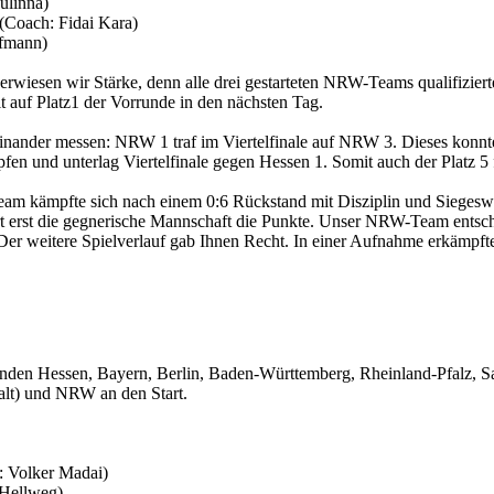
ulinna)
Coach: Fidai Kara)
ffmann)
 erwiesen wir Stärke, denn alle drei gestarteten NRW-Teams qualifiziert
 auf Platz1 der Vorrunde in den nächsten Tag.
nander messen: NRW 1 traf im Viertelfinale auf NRW 3. Dieses konn
fen und unterlag Viertelfinale gegen Hessen 1. Somit auch der Platz 5
eam kämpfte sich nach einem 0:6 Rückstand mit Disziplin und Siegeswi
rst die gegnerische Mannschaft die Punkte. Unser NRW-Team entschied 
n. Der weitere Spielverlauf gab Ihnen Recht. In einer Aufnahme erkämpft
bänden Hessen, Bayern, Berlin, Baden-Württemberg, Rheinland-Pfalz
alt) und NRW an den Start.
: Volker Madai)
 Hellweg)