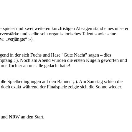
erspieler und zwei weiteren kurzfristigen Absagen stand eines unserer
nstärke und stellte sein organisatorisches Talent sowie seine
w. „verjüngte“ ;-).
end in der sich Fuchs und Hase "Gute Nacht" sagen – dies
um Empfang ;-). Noch am Abend wurden die ersten Kugeln geworfen und
rer Tochter an uns alle gedacht hatte!
volle Spielbedingungen auf den Bahnen ;-). Am Samstag schien die
och exakt während der Finalspiele zeigte sich die Sonne wieder.
 und NRW an den Start.