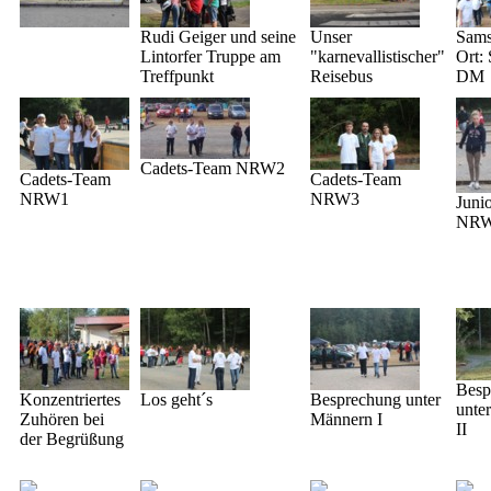
Rudi Geiger und seine
Unser
Sams
Lintorfer Truppe am
"karnevallistischer"
Ort: 
Treffpunkt
Reisebus
DM
Cadets-Team NRW2
Cadets-Team
Cadets-Team
NRW1
NRW3
Juni
NR
Besp
Konzentriertes
Los geht´s
Besprechung unter
unte
Zuhören bei
Männern I
II
der Begrüßung