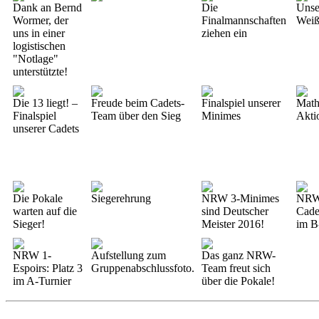
Dank an Bernd
Die
Unse
Wormer, der
Finalmannschaften
Wei
uns in einer
ziehen ein
logistischen
"Notlage"
unterstützte!
Die 13 liegt! –
Freude beim Cadets-
Finalspiel unserer
Math
Finalspiel
Team über den Sieg
Minimes
Akti
unserer Cadets
Die Pokale
Siegerehrung
NRW 3-Minimes
NRW
warten auf die
sind Deutscher
Cadet
Sieger!
Meister 2016!
im B
NRW 1-
Aufstellung zum
Das ganz NRW-
Espoirs: Platz 3
Gruppenabschlussfoto.
Team freut sich
im A-Turnier
über die Pokale!