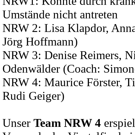
NRW1: Konnte durch krankh
Umstände nicht antreten
NRW 2: Lisa Klapdor, Anna
Jörg Hoffmann)
NRW 3: Denise Reimers, Nic
Odenwälder (Coach: Simon
NRW 4: Maurice Förster, T
Rudi Geiger)
Unser
Team NRW 4
erspiel