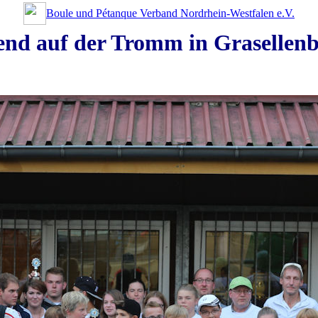
Boule und Pétanque Verband Nordrhein-Westfalen e.V.
gend auf der Tromm in Graselle