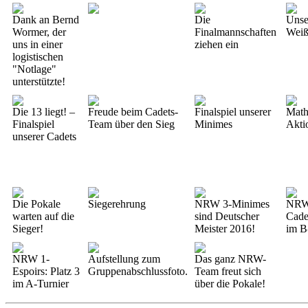
Dank an Bernd
Die
Unse
Wormer, der
Finalmannschaften
Wei
uns in einer
ziehen ein
logistischen
"Notlage"
unterstützte!
Die 13 liegt! –
Freude beim Cadets-
Finalspiel unserer
Math
Finalspiel
Team über den Sieg
Minimes
Akti
unserer Cadets
Die Pokale
Siegerehrung
NRW 3-Minimes
NRW
warten auf die
sind Deutscher
Cadet
Sieger!
Meister 2016!
im B
NRW 1-
Aufstellung zum
Das ganz NRW-
Espoirs: Platz 3
Gruppenabschlussfoto.
Team freut sich
im A-Turnier
über die Pokale!