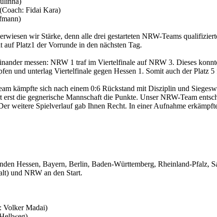
ulinna)
Coach: Fidai Kara)
ffmann)
 erwiesen wir Stärke, denn alle drei gestarteten NRW-Teams qualifiziert
 auf Platz1 der Vorrunde in den nächsten Tag.
nander messen: NRW 1 traf im Viertelfinale auf NRW 3. Dieses konn
fen und unterlag Viertelfinale gegen Hessen 1. Somit auch der Platz 5
eam kämpfte sich nach einem 0:6 Rückstand mit Disziplin und Siegeswi
rst die gegnerische Mannschaft die Punkte. Unser NRW-Team entschied 
n. Der weitere Spielverlauf gab Ihnen Recht. In einer Aufnahme erkämpft
bänden Hessen, Bayern, Berlin, Baden-Württemberg, Rheinland-Pfalz
alt) und NRW an den Start.
: Volker Madai)
 Hellweg)