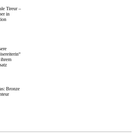
ale Tireur –
per in
ion
ere
isereiterin“
 ihrem
satz
as: Bronze
nteur