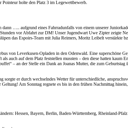
 Pointeur holte den Platz 3 im Legewettbewerb.
doch dann ….. aufgrund eines Fahrradunfalls von einem unserer Juniorkad
Stunden vor Abfahrt zur DM! Unser Jugendwart Uwe Zipter zeigte Nerve
hlüpen das Espoirs-Team mit Julia Reimers, Moritz Leibelt verstärkte bz
sebus von Leverkusen-Opladen in den Odenwald. Eine superschöne Geg
nft als auch auf dem Platz feststellen mussten – den diese hatten ka
ffet“ – an der Stelle ein Dank an Joanas Mutter, die zum Geburtstag ih
g sorgte er durch wechselndes Wetter für unterschiedliche, anspruchs
Geltung! Am Sonntag regnete es bis in den frühen Nachmittag hinein, d
ändern: Hessen, Bayern, Berlin, Baden-Württemberg, Rheinland-Pfalz