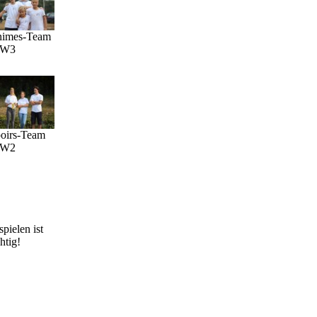
nimes-Team
W3
oirs-Team
W2
spielen ist
htig!