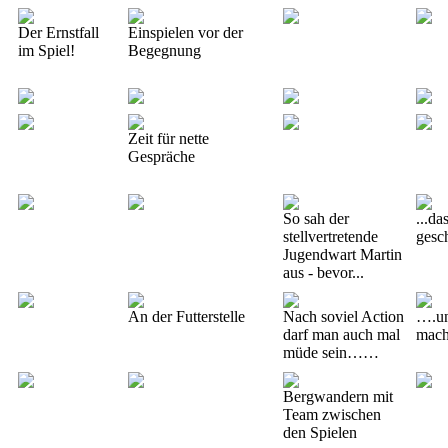
Der Ernstfall
Einspielen vor der
im Spiel!
Begegnung
Zeit für nette
Gespräche
So sah der
...da
stellvertretende
gesc
Jugendwart Martin
aus - bevor...
An der Futterstelle
Nach soviel Action
….un
darf man auch mal
mach
müde sein……
Bergwandern mit
Team zwischen
den Spielen