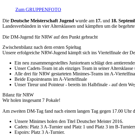
Zum GRUPPENFOTO
Die
Deutsche Meisterschaft Jugend
wurde am
17.
und
18. Septem
Landesverbänden in vier Altersklassen und kämpften um die begehrten
Die DM-Jugend für NRW auf den Punkt gebracht
Zwischenbilanz nach dem ersten Spieltag
Unsere erfolgreiche NRW-Jugend kämpft sich ins Viertelfinale der Deu
Ein neu zusammengestelltes Juniorteam schlägt den amtierenden
Unser Cadets-Team ist als einziges Team in seiner Altersklasse
Alle drei für NRW gestarteten Minimes-Teams im A-Viertelfina
Beide Espoirsteams im A-Viertelfinale
Unser Tireur und Pointeur - bereits im Halbfinale - auf dem W
Bilanz für NRW
Wir holen insgesamt 7 Pokale!
Am zweiten DM-Tag fand nach einem langen Tag gegen 17.00 Uhr die
Unsere Minimes holen den Titel Deutscher Meister 2016.
Cadets: Platz 3 A-Turnier und Platz 1 und Platz 3 im B-Turniers
Espoirs: Platz 3 A-Turnier.