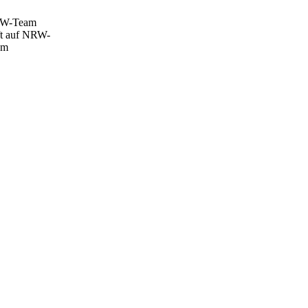
W-Team
fft auf NRW-
am