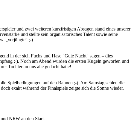
erspieler und zwei weiteren kurzfristigen Absagen stand eines unserer
nstärke und stellte sein organisatorisches Talent sowie seine
w. „verjüngte“ ;-).
end in der sich Fuchs und Hase "Gute Nacht" sagen – dies
um Empfang ;-). Noch am Abend wurden die ersten Kugeln geworfen und
rer Tochter an uns alle gedacht hatte!
volle Spielbedingungen auf den Bahnen ;-). Am Samstag schien die
och exakt während der Finalspiele zeigte sich die Sonne wieder.
 und NRW an den Start.