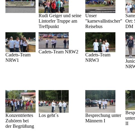
Rudi Geiger und seine
Unser
Sams
Lintorfer Truppe am
"karnevallistischer"
Ort: 
Treffpunkt
Reisebus
DM
Cadets-Team NRW2
Cadets-Team
Cadets-Team
NRW1
NRW3
Juni
NR
Besp
Konzentriertes
Los geht´s
Besprechung unter
unte
Zuhören bei
Männern I
II
der Begrüßung