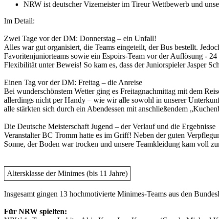
NRW ist deutscher Vizemeister im Tireur Wettbewerb und unser
Im Detail:
Zwei Tage vor der DM: Donnerstag – ein Unfall!
Alles war gut organisiert, die Teams eingeteilt, der Bus bestellt. Je
Favoritenjuniorteams sowie ein Espoirs-Team vor der Auflösung - 24 
Flexibilität unter Beweis! So kam es, dass der Juniorspieler Jasper Sc
Einen Tag vor der DM: Freitag – die Anreise
Bei wunderschönstem Wetter ging es Freitagnachmittag mit dem Rei
allerdings nicht per Handy – wie wir alle sowohl in unserer Unterku
alle stärkten sich durch ein Abendessen mit anschließendem „Kuchenbu
Die Deutsche Meisterschaft Jugend – der Verlauf und die Ergebnisse
Veranstalter BC Tromm hatte es im Griff! Neben der guten Verpflegun
Sonne, der Boden war trocken und unsere Teamkleidung kam voll zur 
Altersklasse der Minimes (bis 11 Jahre)
Insgesamt gingen 13 hochmotivierte Minimes-Teams aus den Bundesl
Für NRW spielten: