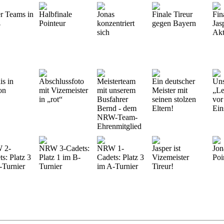
r Teams in
Halbfinale
Jonas
Finale Tireur
Fin
ß
Pointeur
konzentriert
gegen Bayern
Jas
sich
Akt
is in
Abschlussfoto
Meisterteam
Ein deutscher
Uns
on
mit Vizemeister
mit unserem
Meister mit
„Le
in „rot“
Busfahrer
seinen stolzen
vor
Bernd - dem
Eltern!
Ein
NRW-Team-
Ehrenmitglied
 2-
NRW 3-Cadets:
NRW 1-
Jasper ist
Jon
s: Platz 3
Platz 1 im B-
Cadets: Platz 3
Vizemeister
Poi
-Turnier
Turnier
im A-Turnier
Tireur!