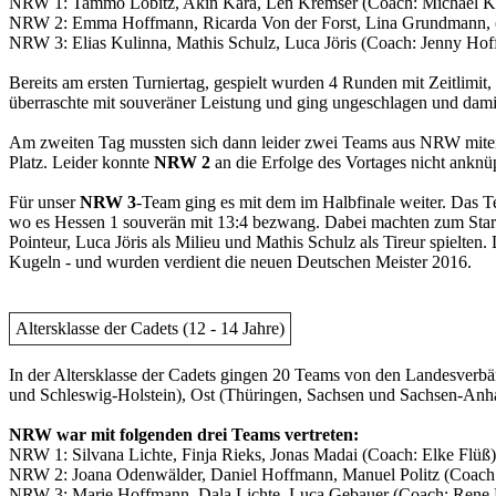
NRW 1: Tammo Lobitz, Akin Kara, Len Kremser (Coach: Michael K
NRW 2: Emma Hoffmann, Ricarda Von der Forst, Lina Grundmann, (
NRW 3: Elias Kulinna, Mathis Schulz, Luca Jöris (Coach: Jenny Ho
Bereits am ersten Turniertag, gespielt wurden 4 Runden mit Zeitlimit,
überraschte mit souveräner Leistung und ging ungeschlagen und damit
Am zweiten Tag mussten sich dann leider zwei Teams aus NRW mitei
Platz. Leider konnte
NRW 2
an die Erfolge des Vortages nicht anknüp
Für unser
NRW 3
-Team ging es mit dem im Halbfinale weiter. Das T
wo es Hessen 1 souverän mit 13:4 bezwang. Dabei machten zum Start e
Pointeur, Luca Jöris als Milieu und Mathis Schulz als Tireur spielte
Kugeln - und wurden verdient die neuen Deutschen Meister 2016.
Altersklasse der Cadets (12 - 14 Jahre)
In der Altersklasse der Cadets gingen 20 Teams von den Landesver
und Schleswig-Holstein), Ost (Thüringen, Sachsen und Sachsen-Anh
NRW war mit folgenden drei Teams vertreten:
NRW 1: Silvana Lichte, Finja Rieks, Jonas Madai (Coach: Elke Flüß)
NRW 2: Joana Odenwälder, Daniel Hoffmann, Manuel Politz (Coach
NRW 3: Marie Hoffmann, Dala Lichte, Luca Gebauer (Coach: Rene