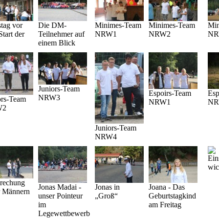
tag vor
Die DM-
Minimes-Team
Minimes-Team
Mi
Start der
Teilnehmer auf
NRW1
NRW2
NR
einem Blick
Juniors-Team
Espoirs-Team
Esp
NRW3
ors-Team
NRW1
NR
W2
Juniors-Team
NRW4
Ein
wic
rechung
Jonas Madai -
Jonas in
Joana - Das
r Männern
unser Pointeur
„Groß“
Geburtstagkind
im
am Freitag
Legewettbewerb