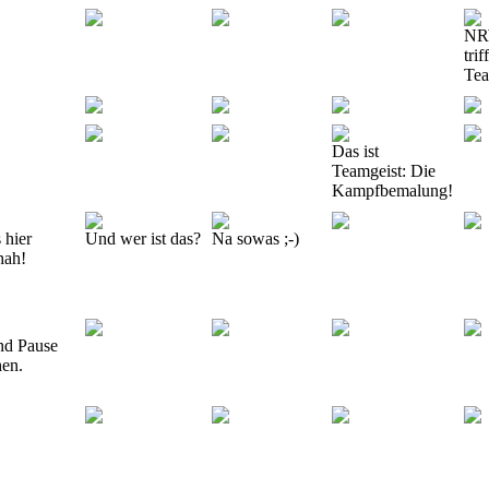
NR
tri
Te
Das ist
Teamgeist: Die
Kampfbemalung!
s hier
Und wer ist das?
Na sowas ;-)
hah!
d Pause
en.