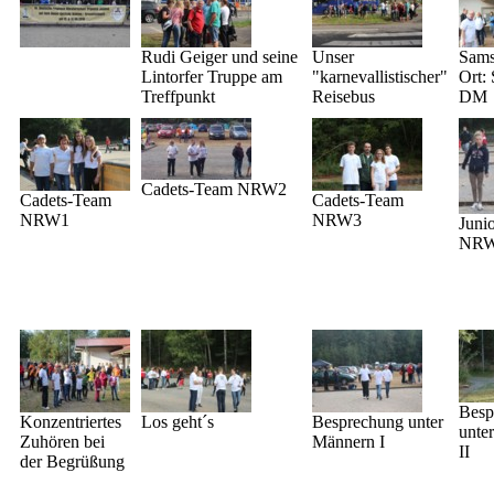
Rudi Geiger und seine
Unser
Sams
Lintorfer Truppe am
"karnevallistischer"
Ort: 
Treffpunkt
Reisebus
DM
Cadets-Team NRW2
Cadets-Team
Cadets-Team
NRW1
NRW3
Juni
NR
Besp
Konzentriertes
Los geht´s
Besprechung unter
unte
Zuhören bei
Männern I
II
der Begrüßung