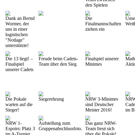
den Spielen
Dank an Bernd
Die
Unse
Wormer, der
Finalmannschaften
Wei
uns in einer
ziehen ein
logistischen
"Notlage"
unterstützte!
Die 13 liegt! –
Freude beim Cadets-
Finalspiel unserer
Math
Finalspiel
Team über den Sieg
Minimes
Akti
unserer Cadets
Die Pokale
Siegerehrung
NRW 3-Minimes
NRW
warten auf die
sind Deutscher
Cadet
Sieger!
Meister 2016!
im B
NRW 1-
Aufstellung zum
Das ganz NRW-
Espoirs: Platz 3
Gruppenabschlussfoto.
Team freut sich
im A-Turnier
über die Pokale!