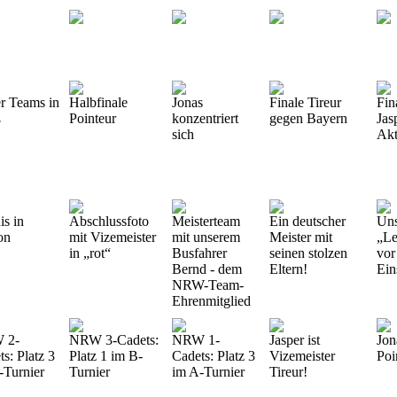
r Teams in
Halbfinale
Jonas
Finale Tireur
Fin
ß
Pointeur
konzentriert
gegen Bayern
Jas
sich
Akt
is in
Abschlussfoto
Meisterteam
Ein deutscher
Uns
on
mit Vizemeister
mit unserem
Meister mit
„Le
in „rot“
Busfahrer
seinen stolzen
vor
Bernd - dem
Eltern!
Ein
NRW-Team-
Ehrenmitglied
 2-
NRW 3-Cadets:
NRW 1-
Jasper ist
Jon
s: Platz 3
Platz 1 im B-
Cadets: Platz 3
Vizemeister
Poi
-Turnier
Turnier
im A-Turnier
Tireur!