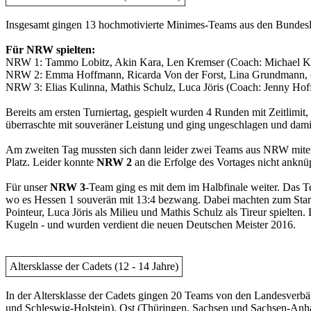
Insgesamt gingen 13 hochmotivierte Minimes-Teams aus den Bundesl
Für NRW spielten:
NRW 1: Tammo Lobitz, Akin Kara, Len Kremser (Coach: Michael K
NRW 2: Emma Hoffmann, Ricarda Von der Forst, Lina Grundmann, (
NRW 3: Elias Kulinna, Mathis Schulz, Luca Jöris (Coach: Jenny Ho
Bereits am ersten Turniertag, gespielt wurden 4 Runden mit Zeitlimit,
überraschte mit souveräner Leistung und ging ungeschlagen und damit
Am zweiten Tag mussten sich dann leider zwei Teams aus NRW mitei
Platz. Leider konnte
NRW 2
an die Erfolge des Vortages nicht anknüp
Für unser
NRW 3
-Team ging es mit dem im Halbfinale weiter. Das T
wo es Hessen 1 souverän mit 13:4 bezwang. Dabei machten zum Start e
Pointeur, Luca Jöris als Milieu und Mathis Schulz als Tireur spielte
Kugeln - und wurden verdient die neuen Deutschen Meister 2016.
Altersklasse der Cadets (12 - 14 Jahre)
In der Altersklasse der Cadets gingen 20 Teams von den Landesver
und Schleswig-Holstein), Ost (Thüringen, Sachsen und Sachsen-Anh