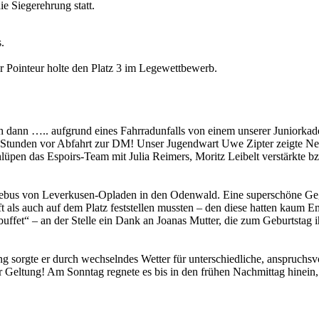
 Siegerehrung statt.
.
 Pointeur holte den Platz 3 im Legewettbewerb.
doch dann ….. aufgrund eines Fahrradunfalls von einem unserer Juniorkad
Stunden vor Abfahrt zur DM! Unser Jugendwart Uwe Zipter zeigte Nerve
hlüpen das Espoirs-Team mit Julia Reimers, Moritz Leibelt verstärkte bz
sebus von Leverkusen-Opladen in den Odenwald. Eine superschöne Geg
nft als auch auf dem Platz feststellen mussten – den diese hatten ka
ffet“ – an der Stelle ein Dank an Joanas Mutter, die zum Geburtstag ih
g sorgte er durch wechselndes Wetter für unterschiedliche, anspruchs
Geltung! Am Sonntag regnete es bis in den frühen Nachmittag hinein, d