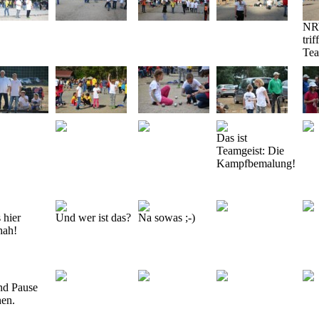
NR
tri
Te
Das ist
Teamgeist: Die
Kampfbemalung!
s hier
Und wer ist das?
Na sowas ;-)
hah!
d Pause
en.