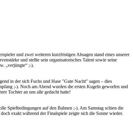
erspieler und zwei weiteren kurzfristigen Absagen stand eines unserer
nstärke und stellte sein organisatorisches Talent sowie seine
w. „verjüngte“ ;-).
end in der sich Fuchs und Hase "Gute Nacht" sagen – dies
um Empfang ;-). Noch am Abend wurden die ersten Kugeln geworfen und
rer Tochter an uns alle gedacht hatte!
volle Spielbedingungen auf den Bahnen ;-). Am Samstag schien die
och exakt während der Finalspiele zeigte sich die Sonne wieder.