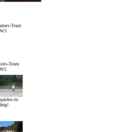
nimes-Team
W3
oirs-Team
W2
spielen ist
htig!