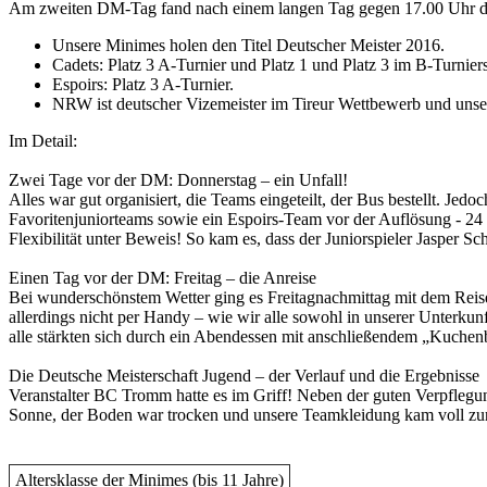
Am zweiten DM-Tag fand nach einem langen Tag gegen 17.00 Uhr die
Unsere Minimes holen den Titel Deutscher Meister 2016.
Cadets: Platz 3 A-Turnier und Platz 1 und Platz 3 im B-Turniers
Espoirs: Platz 3 A-Turnier.
NRW ist deutscher Vizemeister im Tireur Wettbewerb und unser
Im Detail:
Zwei Tage vor der DM: Donnerstag – ein Unfall!
Alles war gut organisiert, die Teams eingeteilt, der Bus bestellt. Je
Favoritenjuniorteams sowie ein Espoirs-Team vor der Auflösung - 24 
Flexibilität unter Beweis! So kam es, dass der Juniorspieler Jasper Sc
Einen Tag vor der DM: Freitag – die Anreise
Bei wunderschönstem Wetter ging es Freitagnachmittag mit dem Rei
allerdings nicht per Handy – wie wir alle sowohl in unserer Unterku
alle stärkten sich durch ein Abendessen mit anschließendem „Kuchenbu
Die Deutsche Meisterschaft Jugend – der Verlauf und die Ergebnisse
Veranstalter BC Tromm hatte es im Griff! Neben der guten Verpflegun
Sonne, der Boden war trocken und unsere Teamkleidung kam voll zur 
Altersklasse der Minimes (bis 11 Jahre)