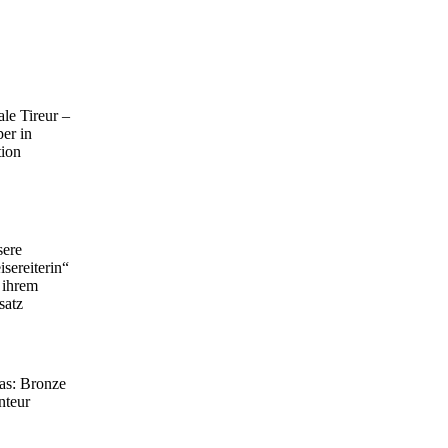
ale Tireur –
per in
ion
ere
isereiterin“
 ihrem
satz
as: Bronze
nteur