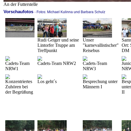
An der Futterstelle
Vorschaufotos
- Fotos: Michael Kulinna und Barbara Schulz
Rudi Geiger und seine
Unser
Sams
Lintorfer Truppe am
"karnevallistischer"
Ort: 
Treffpunkt
Reisebus
DM
Cadets-Team
Cadets-Team NRW2
Cadets-Team
Juni
NRW1
NRW3
NR
Konzentriertes
Los geht´s
Besprechung unter
Besp
Zuhören bei
Männern I
unte
der Begrüßung
II