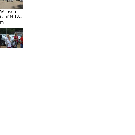
W-Team
fft auf NRW-
am