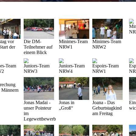
Mi
NR
tag vor
Die DM-
Minimes-Team
Minimes-Team
Start der
Teilnehmer auf
NRW1
NRW2
einem Blick
ors-Team
Juniors-Team
Juniors-Team
Espoirs-Team
Esp
W2
NRW3
NRW4
NRW1
NR
rechung
r Männern
Jonas Madai -
Jonas in
Joana - Das
Ein
unser Pointeur
„Groß“
Geburtstagkind
wic
im
am Freitag
Legewettbewerb