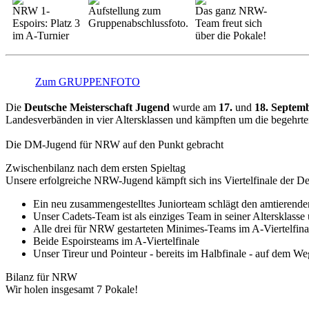
NRW 1-
Aufstellung zum
Das ganz NRW-
Espoirs: Platz 3
Gruppenabschlussfoto.
Team freut sich
im A-Turnier
über die Pokale!
Zum GRUPPENFOTO
Die
Deutsche Meisterschaft Jugend
wurde am
17.
und
18. Septem
Landesverbänden in vier Altersklassen und kämpften um die begehrten
Die DM-Jugend für NRW auf den Punkt gebracht
Zwischenbilanz nach dem ersten Spieltag
Unsere erfolgreiche NRW-Jugend kämpft sich ins Viertelfinale der Deu
Ein neu zusammengestelltes Juniorteam schlägt den amtierenden
Unser Cadets-Team ist als einziges Team in seiner Altersklasse
Alle drei für NRW gestarteten Minimes-Teams im A-Viertelfina
Beide Espoirsteams im A-Viertelfinale
Unser Tireur und Pointeur - bereits im Halbfinale - auf dem W
Bilanz für NRW
Wir holen insgesamt 7 Pokale!