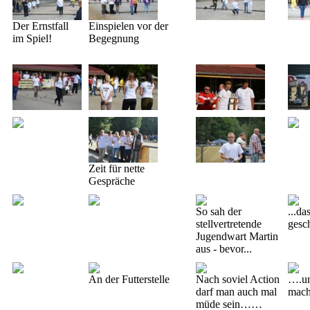
Der Ernstfall
Einspielen vor der
im Spiel!
Begegnung
Zeit für nette
Gespräche
So sah der
...da
stellvertretende
gesc
Jugendwart Martin
aus - bevor...
An der Futterstelle
Nach soviel Action
….un
darf man auch mal
mach
müde sein……