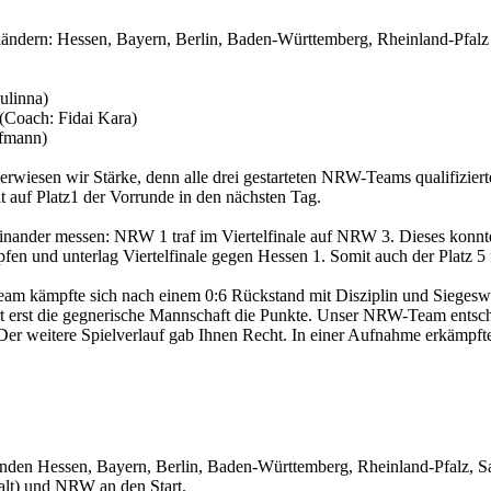
ändern: Hessen, Bayern, Berlin, Baden-Württemberg, Rheinland-Pfalz
ulinna)
Coach: Fidai Kara)
ffmann)
 erwiesen wir Stärke, denn alle drei gestarteten NRW-Teams qualifiziert
 auf Platz1 der Vorrunde in den nächsten Tag.
nander messen: NRW 1 traf im Viertelfinale auf NRW 3. Dieses konn
fen und unterlag Viertelfinale gegen Hessen 1. Somit auch der Platz 5
eam kämpfte sich nach einem 0:6 Rückstand mit Disziplin und Siegeswi
rst die gegnerische Mannschaft die Punkte. Unser NRW-Team entschied 
n. Der weitere Spielverlauf gab Ihnen Recht. In einer Aufnahme erkämpft
bänden Hessen, Bayern, Berlin, Baden-Württemberg, Rheinland-Pfalz
alt) und NRW an den Start.