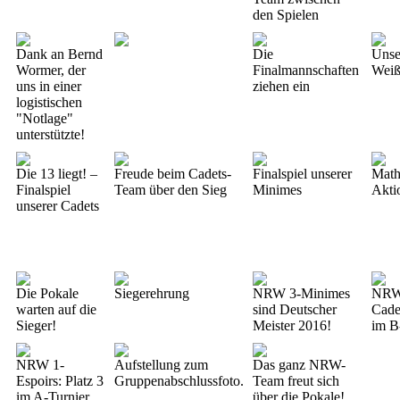
den Spielen
Dank an Bernd
Die
Unse
Wormer, der
Finalmannschaften
Wei
uns in einer
ziehen ein
logistischen
"Notlage"
unterstützte!
Die 13 liegt! –
Freude beim Cadets-
Finalspiel unserer
Math
Finalspiel
Team über den Sieg
Minimes
Akti
unserer Cadets
Die Pokale
Siegerehrung
NRW 3-Minimes
NRW
warten auf die
sind Deutscher
Cadet
Sieger!
Meister 2016!
im B
NRW 1-
Aufstellung zum
Das ganz NRW-
Espoirs: Platz 3
Gruppenabschlussfoto.
Team freut sich
im A-Turnier
über die Pokale!