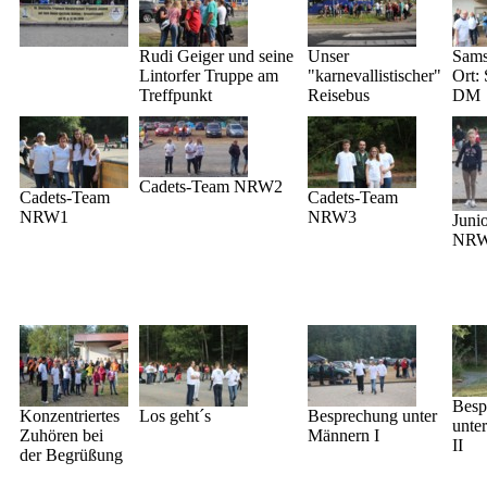
Rudi Geiger und seine
Unser
Sams
Lintorfer Truppe am
"karnevallistischer"
Ort: 
Treffpunkt
Reisebus
DM
Cadets-Team NRW2
Cadets-Team
Cadets-Team
NRW1
NRW3
Juni
NR
Besp
Konzentriertes
Los geht´s
Besprechung unter
unte
Zuhören bei
Männern I
II
der Begrüßung