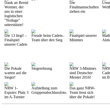
Dank an Bernd
Die
Unse
Wormer, der
Finalmannschaften
Wei
uns in einer
ziehen ein
logistischen
"Notlage"
unterstützte!
Die 13 liegt! –
Freude beim Cadets-
Finalspiel unserer
Math
Finalspiel
Team über den Sieg
Minimes
Akti
unserer Cadets
Die Pokale
Siegerehrung
NRW 3-Minimes
NRW
warten auf die
sind Deutscher
Cadet
Sieger!
Meister 2016!
im B
NRW 1-
Aufstellung zum
Das ganz NRW-
Espoirs: Platz 3
Gruppenabschlussfoto.
Team freut sich
im A-Turnier
über die Pokale!