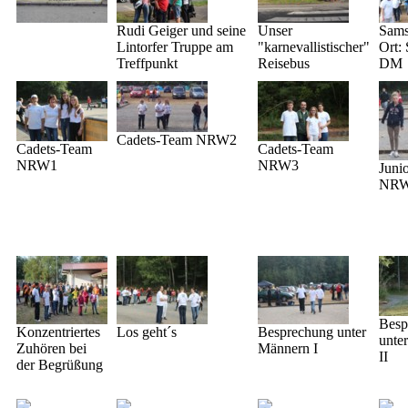
Rudi Geiger und seine
Unser
Sams
Lintorfer Truppe am
"karnevallistischer"
Ort: 
Treffpunkt
Reisebus
DM
Cadets-Team NRW2
Cadets-Team
Cadets-Team
NRW1
NRW3
Juni
NR
Besp
Konzentriertes
Los geht´s
Besprechung unter
unte
Zuhören bei
Männern I
II
der Begrüßung