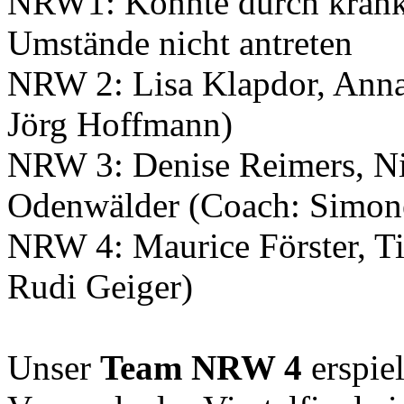
NRW1: Konnte durch krankh
Umstände nicht antreten
NRW 2: Lisa Klapdor, Anna
Jörg Hoffmann)
NRW 3: Denise Reimers, Nic
Odenwälder (Coach: Simon
NRW 4: Maurice Förster, T
Rudi Geiger)
Unser
Team NRW 4
erspiel